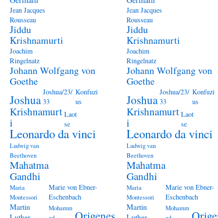
Jean Jacques
Jean Jacques
Rousseau
Rousseau
Jiddu
Jiddu
Krishnamurti
Krishnamurti
Joachim
Joachim
Ringelnatz
Ringelnatz
Johann Wolfgang von
Johann Wolfgang von
Goethe
Goethe
Joshua/23/
Konfuzi
Joshua/23/
Konfuzi
Joshua
Joshua
33
us
33
us
Krishnamurt
Krishnamurt
Laot
Laot
i
i
se
se
Leonardo da vinci
Leonardo da vinci
Ludwig van
Ludwig van
Beethoven
Beethoven
Mahatma
Mahatma
Gandhi
Gandhi
Marie von Ebner-
Marie von Ebner-
Maria
Maria
Eschenbach
Eschenbach
Montessori
Montessori
Martin
Martin
Mohamm
Mohamm
Origenes
Orige
Luther
Luther
ed
ed