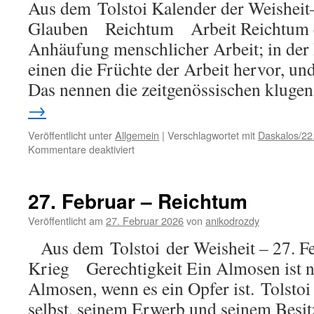
Aus dem Tolstoi Kalender der Weisheit
Glauben Reichtum Arbeit Reichtum e
Anhäufung menschlicher Arbeit; in der 
einen die Früchte der Arbeit hervor, und
Das nennen die zeitgenössischen klug
→
Veröffentlicht unter
Allgemein
|
Verschlagwortet mit
Daskalos/22
für
Kommentare deaktiviert
19.
März
–
27. Februar – Reichtum
Reichtum
Veröffentlicht am
27. Februar 2026
von
anikodrozdy
Aus dem Tolstoi der Weisheit – 27. F
Krieg Gerechtigkeit Ein Almosen ist n
Almosen, wenn es ein Opfer ist. Tolstoi
selbst, seinem Erwerb und seinem Besitz