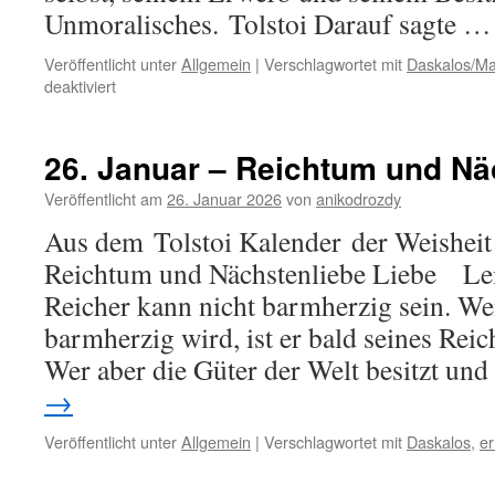
Unmoralisches. Tolstoi Darauf sagte 
Veröffentlicht unter
Allgemein
|
Verschlagwortet mit
Daskalos/Ma
für
deaktiviert
27.
Februar
–
26. Januar – Reichtum und Nä
Reichtum
Veröffentlicht am
26. Januar 2026
von
anikodrozdy
Aus dem Tolstoi Kalender der Weisheit 
Reichtum und Nächstenliebe Liebe L
Reicher kann nicht barmherzig sein. We
barmherzig wird, ist er bald seines Reic
Wer aber die Güter der Welt besitzt un
→
Veröffentlicht unter
Allgemein
|
Verschlagwortet mit
Daskalos
,
er