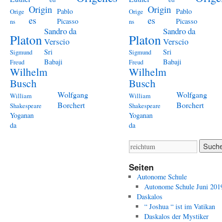
Origin
Origin
Pablo
Pablo
Orige
Orige
es
es
Picasso
Picasso
ns
ns
Sandro da
Sandro da
Platon
Platon
Verscio
Verscio
Sri
Sri
Sigmund
Sigmund
Babaji
Babaji
Freud
Freud
Wilhelm
Wilhelm
Busch
Busch
Wolfgang
Wolfgang
William
William
Borchert
Borchert
Shakespeare
Shakespeare
Yoganan
Yoganan
da
da
Seiten
Autonome Schule
Autonome Schule Juni 201
Daskalos
“ Joshua “ ist im Vatikan
Daskalos der Mystiker