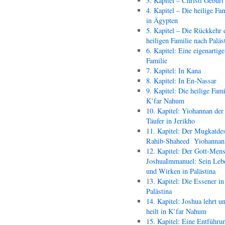
3. Kapitel – Christi Geburt
4. Kapitel – Die heilige Fam
in Ägypten
5. Kapitel – Die Rückkehr 
heiligen Familie nach Paläs
6. Kapitel: Eine eigenartige
Familie
7. Kapitel: In Kana
8. Kapitel: In En-Nassar
9. Kapitel: Die heilige Fami
K’far Nahum
10. Kapitel: Yiohannan der
Täufer in Jerikho
11. Kapitel: Der Mugkatde
Rahib-Shaheed Yiohann
12. Kapitel: Der Gott-Men
JoshuaImmanuel: Sein Leb
und Wirken in Palästina
13. Kapitel: Die Essener in
Palästina
14. Kapitel: Joshua lehrt u
heilt in K’far Nahum
15. Kapitel: Eine Entführu