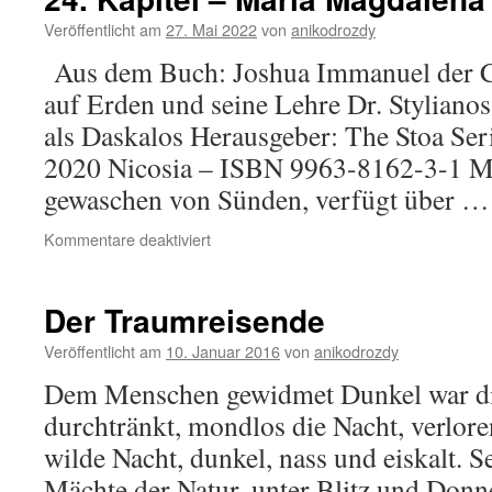
heilige
Familie
Veröffentlicht am
27. Mai 2022
von
anikodrozdy
in
Aus dem Buch: Joshua Immanuel der Ch
K’far
Nahum
auf Erden und seine Lehre Dr. Stylianos
als Daskalos Herausgeber: The Stoa Ser
2020 Nicosia – ISBN 9963-8162-3-1 Ma
gewaschen von Sünden, verfügt über 
für
Kommentare deaktiviert
24.
Kapitel
–
Der Traumreisende
Maria
Magdalena
Veröffentlicht am
10. Januar 2016
von
anikodrozdy
Dem Menschen gewidmet Dunkel war di
durchtränkt, mondlos die Nacht, verlor
wilde Nacht, dunkel, nass und eiskalt. S
Mächte der Natur, unter Blitz und Donn