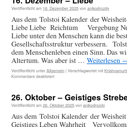
16. Dezember – Liebe
Veröffentlicht am
16. Dezember 2025
von
anikodrozdy
Aus dem Tolstoi Kalender der Weishei
Liebe Liebe Reichtum Vergebung Nur
Liebe unter den Menschen kann die bes
Gesellschaftsstruktur verbessern. Tolst
dem Menschenleben einen Sinn. Das wis
Altertum. Was aber ist …
Weiterlesen
Veröffentlicht unter
Allgemein
|
Verschlagwortet mit
Krishnamurt
für
Kommentare deaktiviert
16.
Dezember
–
26. Oktober – Geistiges Streb
Liebe
Veröffentlicht am
26. Oktober 2025
von
anikodrozdy
Aus dem Tolstoi Kalender der Weisheit
Geistiges Leben Wahrheit Vervoll