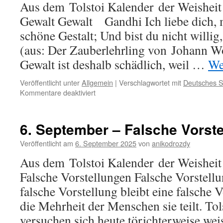
Aus dem Tolstoi Kalender der Weisheit
Gewalt Gewalt Gandhi Ich liebe dich, m
schöne Gestalt; Und bist du nicht willig
(aus: Der Zauberlehrling von Johann W
Gewalt ist deshalb schädlich, weil …
We
Veröffentlicht unter
Allgemein
|
Verschlagwortet mit
Deutsches S
für
Kommentare deaktiviert
14.
September
–
6. September – Falsche Vorst
Gewalt
Veröffentlicht am
6. September 2025
von
anikodrozdy
Aus dem Tolstoi Kalender der Weisheit
Falsche Vorstellungen Falsche Vorste
falsche Vorstellung bleibt eine falsche 
die Mehrheit der Menschen sie teilt. To
versuchen sich heute törichterweise we