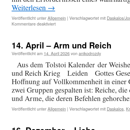
Weiterlesen
→
Veröffentlicht unter
Allgemein
|
Verschlagwortet mit
Daskalos/Jo
für
Kommentare deaktiviert
12.
September
–
14. April – Arm und Reich
Reichtum
Veröffentlicht am
14. April 2026
von
anikodrozdy
Aus dem Tolstoi Kalender der Weishei
und Reich Krieg Leiden Gottes Gesetz
Hoffnung auf Vollkommenheit in einer Ge
zwei Gruppen gespalten ist: Reiche, die
und Arme, die deren Befehlen gehorch
Veröffentlicht unter
Allgemein
|
Verschlagwortet mit
Daskalos
,
Kr