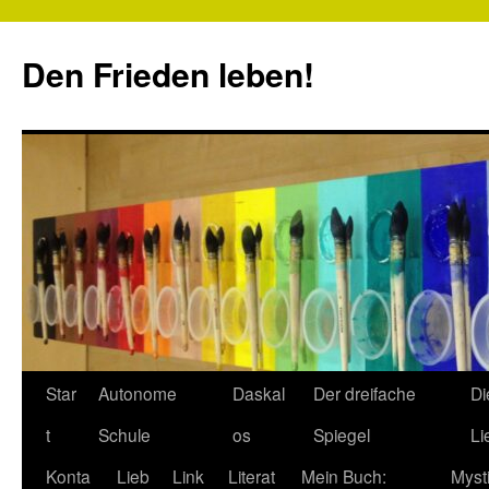
Zum
Inhalt
Den Frieden leben!
springen
Star
Autonome
Daskal
Der dreifache
Di
t
Schule
os
Spiegel
Li
Konta
Lieb
Link
Literat
Mein Buch:
Myst