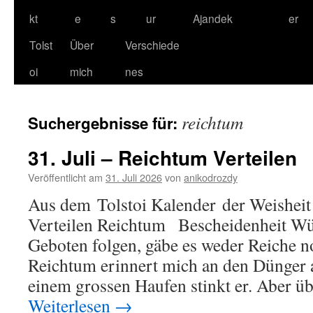
kt
e
s
ur
Ajandek
er
Tolst
Über
Verschiede
oi
mich
nes
reichtum
Suchergebnisse für:
31. Juli – Reichtum Verteilen
Veröffentlicht am
31. Juli 2026
von
anikodrozdy
Aus dem Tolstoi Kalender der Weisheit
Verteilen Reichtum Bescheidenheit Wü
Geboten folgen, gäbe es weder Reiche
Reichtum erinnert mich an den Dünger 
einem grossen Haufen stinkt er. Aber ü
Weiterlesen
→