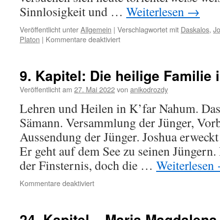
Sinnlosigkeit und …
Weiterlesen
→
Veröffentlicht unter
Allgemein
|
Verschlagwortet mit
Daskalos
,
J
für
Platon
|
Kommentare deaktiviert
6.
September
–
9. Kapitel: Die heilige Familie
Falsche
Vorstellungen
Veröffentlicht am
27. Mai 2022
von
anikodrozdy
Lehren und Heilen in K’far Nahum. Da
Sämann. Versammlung der Jünger, Vorb
Aussendung der Jünger. Joshua erweckt
Er geht auf dem See zu seinen Jüngern. 
der Finsternis, doch die …
Weiterlesen
für
Kommentare deaktiviert
9.
Kapitel:
Die
24. Kapitel – Maria Magdalena