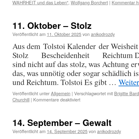
WAHRHEIT und das Leben"
,
Wolfgang Borchert
|
Kommentar hi
11. Oktober – Stolz
Veröffentlicht am
11. Oktober 2025
von
anikodrozdy
Aus dem Tolstoi Kalender der Weisheit 
Stolz Bescheidenheit Reichtum Di
sind nicht auf das stolz, was Achtung e
das, was unnötig oder sogar schädlich i
und Reichtum. Tolstoi Es gibt …
Weite
Veröffentlicht unter
Allgemein
|
Verschlagwortet mit
Brigitte Bard
für
Churchill
|
Kommentare deaktiviert
11.
Oktober
–
14. September – Gewalt
Stolz
Veröffentlicht am
14. September 2025
von
anikodrozdy