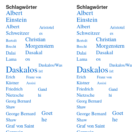
Schlagwörter
Schlagwörter
Albert
Albert
Einstein
Einstein
Albert
Albert
Aristotel
Aristotel
Schweitzer
Schweitzer
es
es
Christian
Christian
Bertolt
Bertolt
Morgenstern
Morgenstern
Brecht
Brecht
Dasakal
Dasakal
Dalai
Dalai
os
os
Lama
Lama
Daskalos/Was
Daskalos/Wa
Daskalos
Daskalos
ist
ist
Erich
Erich
Franz von
Franz von
Kästner
Kästner
Assisi
Assisi
Friedrich
Friedrich
Gand
Gand
Nietzsche
Nietzsche
hi
hi
Georg Bernard
Georg Bernard
Shaw
Shaw
Goet
Goet
George Bernard
George Bernard
he
he
Shaw
Shaw
Graf von Saint
Graf von Saint
Germain
Germain