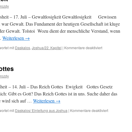
rozdy
heit – 17. Juli – Gewaltlosigkeit Gewaltlosigkeit Gewissen
 war Gewalt. Das Fundament der heutigen Gesellschaft ist kluge
er Gewalt. Tolstoi Wozu dient der menschliche Verstand, wenn
 …
Weiterlesen
→
für
ortet mit
Daskalos
,
Joshua/22. Kapitel
|
Kommentare deaktiviert
17.
Juli
–
ottes
Gewaltlosigkeit
rozdy
heit – 14. Juli – Das Reich Gottes Ewigkeit Gottes Gesetz
ich: Gibt es Gott? Das Reich Gottes ist in uns. Suche daher das
re wird sich auf …
Weiterlesen
→
für
ortet mit
Daskalos/ Einleitung aus Joshua
|
Kommentare deaktiviert
14.
Juli
–
Das