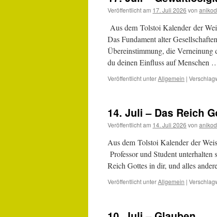
Veröffentlicht am
17. Juli 2026
von
anikod
Aus dem Tolstoi Kalender der Weis
Das Fundament alter Gesellschaften
Übereinstimmung, die Verneinung d
du deinen Einfluss auf Menschen
Veröffentlicht unter
Allgemein
|
Verschlagw
14. Juli – Das Reich G
Veröffentlicht am
14. Juli 2026
von
anikod
Aus dem Tolstoi Kalender der Weis
Professor und Student unterhalten s
Reich Gottes in dir, und alles ande
Veröffentlicht unter
Allgemein
|
Verschlagw
10. Juli – Glauben