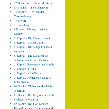
32. Kapitel – Der duldende Diener
33. Kapitel – In Yerushalayim
34. Kapitel – Der Plan der
Verschwörung
.. Vorwort
… Einleitung
1.Kapitel – Römer, Israeliten,
Essener
2. Kapitel – Die Essener Familie
3. Kapitel – Christi Geburt
4. Kapitel – Die heilige Familie in
Ägypten
5. Kapitel – Die Rückkehr der
heiligen Familie nach Palästina
6. Kapitel: Eine eigenartige Familie
7. Kapitel: In Kana
8. Kapitel: In En-Nassar
9. Kapitel: Die heilige Familie in
K’far Nahum
10. Kapitel: Yiohannan der Täufer
in Jerikho
11. Kapitel: Der Mugkatdes Rahib-
Shaheed Yiohannan
12. Kapitel: Der Gott-Mensch
JoshuaImmanuel: Sein Leben und