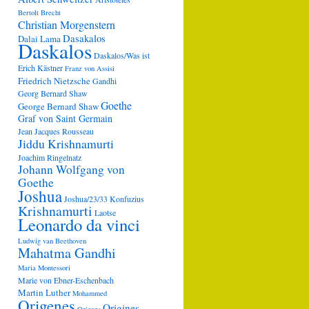
Bertolt Brecht
Christian Morgenstern
Dasakalos
Dalai Lama
Daskalos
Daskalos/Was ist
Erich Kästner
Franz von Assisi
Friedrich Nietzsche
Gandhi
Georg Bernard Shaw
Goethe
George Bernard Shaw
Graf von Saint Germain
Jean Jacques Rousseau
Jiddu Krishnamurti
Joachim Ringelnatz
Johann Wolfgang von
Goethe
Joshua
Joshua/23/33
Konfuzius
Krishnamurti
Laotse
Leonardo da vinci
Ludwig van Beethoven
Mahatma Gandhi
Maria Montessori
Marie von Ebner-Eschenbach
Martin Luther
Mohammed
Origenes
Origines