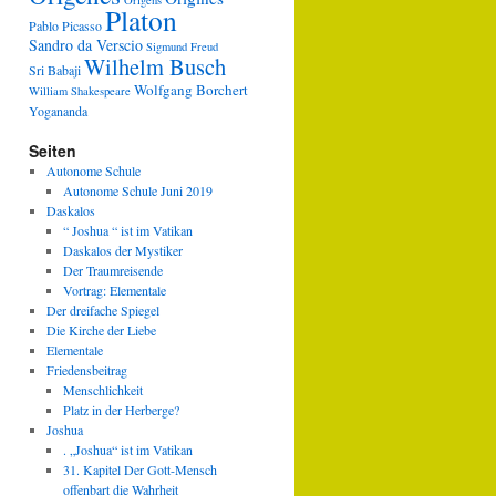
Origens
Platon
Pablo Picasso
Sandro da Verscio
Sigmund Freud
Wilhelm Busch
Sri Babaji
Wolfgang Borchert
William Shakespeare
Yogananda
Seiten
Autonome Schule
Autonome Schule Juni 2019
Daskalos
“ Joshua “ ist im Vatikan
Daskalos der Mystiker
Der Traumreisende
Vortrag: Elementale
Der dreifache Spiegel
Die Kirche der Liebe
Elementale
Friedensbeitrag
Menschlichkeit
Platz in der Herberge?
Joshua
. „Joshua“ ist im Vatikan
31. Kapitel Der Gott-Mensch
offenbart die Wahrheit