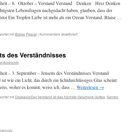
isheit – 8. Oktober – Verstand Verstand Denken Herz Denken
ichtigsten Lebensfragen nachgedacht haben, glauben, dass der
stoi Ein Tropfen Liebe ist mehr als ein Ozean Verstand. Blaise …
für
ortet mit
Blaise Pascal
|
Kommentare deaktiviert
8.
Oktober
–
ts des Verständnisses
Verstand
anikodrozdy
heit – 3. September – Jenseits des Verständnisses Verstand
t wie ein Licht, das durch ein lichtdurchlässiges Glas scheint:
weiss, woher es kommt, weiss ich, dass …
Weiterlesen
→
ortet mit
Daskalos/Der Verstand ist das höchste Geschenk Gottes
,
Sandro
ember
its
odrozdy