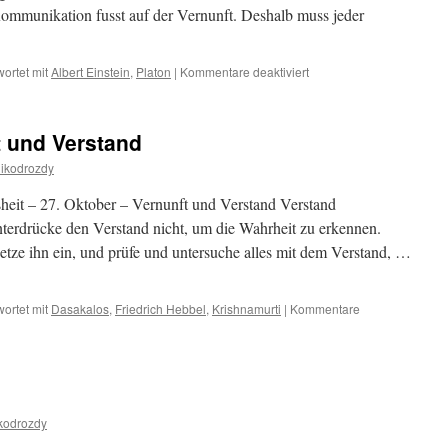
 Kommunikation fusst auf der Vernunft. Deshalb muss jeder
für
ortet mit
Albert Einstein
,
Platon
|
Kommentare deaktiviert
13.
Juni
–
t und Verstand
Verstand
und
ikodrozdy
Vernunft
heit – 27. Oktober – Vernunft und Verstand Verstand
rdrücke den Verstand nicht, um die Wahrheit zu erkennen.
etze ihn ein, und prüfe und untersuche alles mit dem Verstand, …
ortet mit
Dasakalos
,
Friedrich Hebbel
,
Krishnamurti
|
Kommentare
kodrozdy