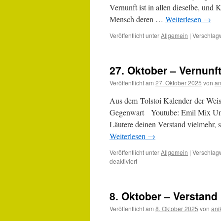
Vernunft ist in allen dieselbe, und
Mensch deren …
Weiterlesen
→
Veröffentlicht unter
Allgemein
|
Verschlagw
27. Oktober – Vernunf
Veröffentlicht am
27. Oktober 2025
von
an
Aus dem Tolstoi Kalender der Weis
Gegenwart Youtube: Emil Mix Unte
Läutere deinen Verstand vielmehr, s
Weiterlesen
→
Veröffentlicht unter
Allgemein
|
Verschlagw
für
deaktiviert
27.
Oktober
–
8. Oktober – Verstand
Vernunft
und
Veröffentlicht am
8. Oktober 2025
von
ani
Verstand