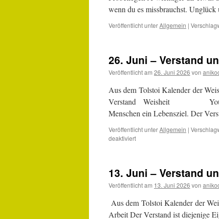
wenn du es missbrauchst. Unglüc
Veröffentlicht unter
Allgemein
|
Verschlagw
26. Juni – Verstand u
Veröffentlicht am
26. Juni 2026
von
aniko
Aus dem Tolstoi Kalender der Weis
Verstand Weisheit YouTube: Lo
Menschen ein Lebensziel. Der Vers
Veröffentlicht unter
Allgemein
|
Verschlagw
für
deaktiviert
26.
Juni
–
13. Juni – Verstand u
Verstand
und
Veröffentlicht am
13. Juni 2026
von
aniko
Liebe
Aus dem Tolstoi Kalender der Wei
Arbeit Der Verstand ist diejenige E