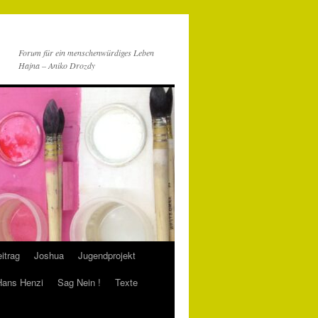
Forum für ein menschenwürdiges Leben
Hajna – Aniko Drozdy
itrag
Joshua
Jugendprojekt
 Hans Henzi
Sag Nein !
Texte