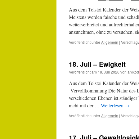
Verst
Aus dem Tolstoi Kalender der Wei
Meistens werden falsche und schäd
weiterverbreitet und aufrechterhal
anzunehmen, ohne zu versuchen, si
Veröffentlicht unter
Allgemein
|
Verschlagw
18. Juli – Ewigkeit
Veröffentlicht am
18. Juli 2026
von
anikod
Aus dem Tolstoi Kalender der Wei
Vervollkommnung Die Natur des Le
verschiedenen Ebenen ist ständige
nicht mit der …
Weiterlesen
→
Veröffentlicht unter
Allgemein
|
Verschlagw
17. Juli – Gewaltlosigk