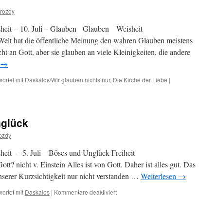
Reich
rozdy
Gottes
sheit – 10. Juli – Glauben Glauben Weisheit
elt hat die öffentliche Meinung den wahren Glauben meistens
t an Gott, aber sie glauben an viele Kleinigkeiten, die andere
→
ortet mit
Daskalos/Wir glauben nichts nur
,
Die Kirche der Liebe
|
nglück
ozdy
heit – 5. Juli – Böses und Unglück Freiheit
 nicht v. Einstein Alles ist von Gott. Daher ist alles gut. Das
unserer Kurzsichtigkeit nur nicht verstanden …
Weiterlesen
→
für
ortet mit
Daskalos
|
Kommentare deaktiviert
5.
Juli
–