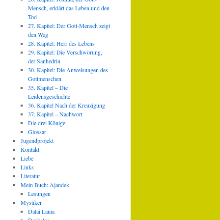
Mensch, erklärt das Leben und den
Tod
27. Kapitel: Der Gott-Mensch zeigt
den Weg
28. Kapitel: Herr des Lebens
29. Kapitel: Die Verschwörung,
der Sanhedrin
30. Kapitel: Die Anweisungen des
Gottmenschen
35. Kapitel – Die
Leidensgeschichte
36. Kapitel Nach der Kreuzigung
37. Kapitel – Nachwort
Die drei Könige
Glossar
Jugendprojekt
Kontakt
Liebe
Links
Literatur
Mein Buch: Ajandek
Lesungen
Mystiker
Dalai Lama