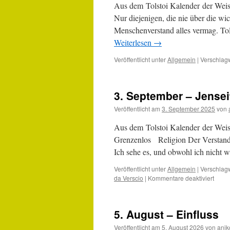
Aus dem Tolstoi Kalender der We
Nur diejenigen, die nie über die w
Menschenverstand alles vermag. Tol
Weiterlesen
→
Veröffentlicht unter
Allgemein
|
Verschlagw
3. September – Jensei
Veröffentlicht am
3. September 2025
von
Aus dem Tolstoi Kalender der Weis
Grenzenlos Religion Der Verstand is
Ich sehe es, und obwohl ich nicht 
Veröffentlicht unter
Allgemein
|
Verschlagw
für
da Verscio
|
Kommentare deaktiviert
3.
Sept
–
5. August – Einfluss
Jense
des
Veröffentlicht am
5. August 2026
von
anik