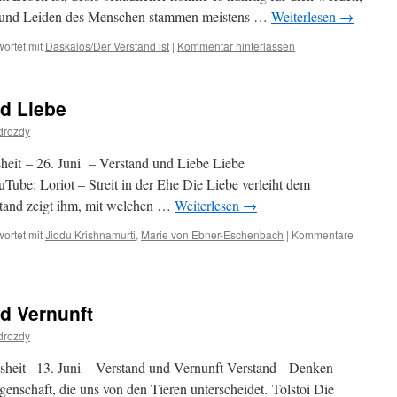
k und Leiden des Menschen stammen meistens …
Weiterlesen
→
ortet mit
Daskalos/Der Verstand ist
|
Kommentar hinterlassen
nd Liebe
drozdy
heit – 26. Juni – Verstand und Liebe Liebe
riot – Streit in der Ehe Die Liebe verleiht dem
tand zeigt ihm, mit welchen …
Weiterlesen
→
ortet mit
Jiddu Krishnamurti
,
Marie von Ebner-Eschenbach
|
Kommentare
nd Vernunft
drozdy
sheit– 13. Juni – Verstand und Vernunft Verstand Denken
igenschaft, die uns von den Tieren unterscheidet. Tolstoi Die