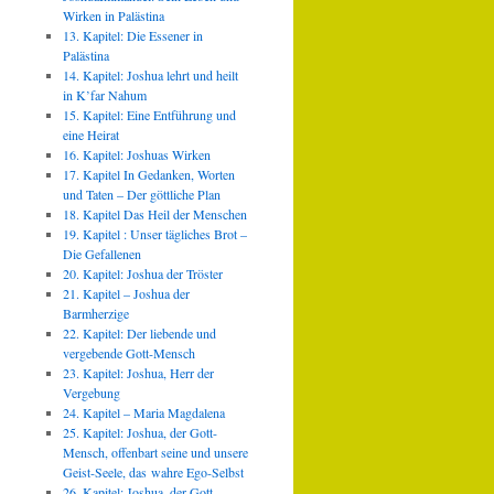
Wirken in Palästina
13. Kapitel: Die Essener in
Palästina
14. Kapitel: Joshua lehrt und heilt
in K’far Nahum
15. Kapitel: Eine Entführung und
eine Heirat
16. Kapitel: Joshuas Wirken
17. Kapitel In Gedanken, Worten
und Taten – Der göttliche Plan
18. Kapitel Das Heil der Menschen
19. Kapitel : Unser tägliches Brot –
Die Gefallenen
20. Kapitel: Joshua der Tröster
21. Kapitel – Joshua der
Barmherzige
22. Kapitel: Der liebende und
vergebende Gott-Mensch
23. Kapitel: Joshua, Herr der
Vergebung
24. Kapitel – Maria Magdalena
25. Kapitel: Joshua, der Gott-
Mensch, offenbart seine und unsere
Geist-Seele, das wahre Ego-Selbst
26. Kapitel: Joshua, der Gott-