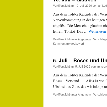
Veröffentlicht am
10. Juli 2026
von
anikod
Aus dem Tolstoi Kalender der Wei
Vervollkommnung In der heutigen W
abgelöst. Die Menschen glauben nich
lehren. Tolstoi Das …
Weiterlesen
Veröffentlicht unter
Allgemein
|
Verschlagw
für
Kommentare deaktiviert
10.
Juli
–
5. Juli – Böses und U
Glauben
Veröffentlicht am
5. Juli 2026
von
anikodr
Aus dem Tolstoi Kalender der Weis
Böses Verstand Alles ist von Gott?
Übel ist das Gute, das wir infolge 
Veröffentlicht unter
Allgemein
|
Verschlagw