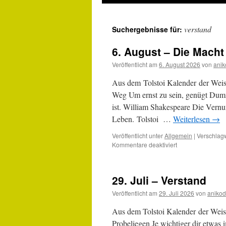
verstand
Suchergebnisse für:
6. August – Die Macht
Veröffentlicht am
6. August 2026
von
anik
Aus dem Tolstoi Kalender der Weis
Weg Um ernst zu sein, genügt Dummh
ist. William Shakespeare Die Vernu
Leben. Tolstoi …
Weiterlesen
→
Veröffentlicht unter
Allgemein
|
Verschlagw
für
Kommentare deaktiviert
6.
August
–
29. Juli – Verstand
Die
Macht
Veröffentlicht am
29. Juli 2026
von
anikod
des
Verstandes
Aus dem Tolstoi Kalender der Weis
Probeliegen Je wichtiger dir etwas 