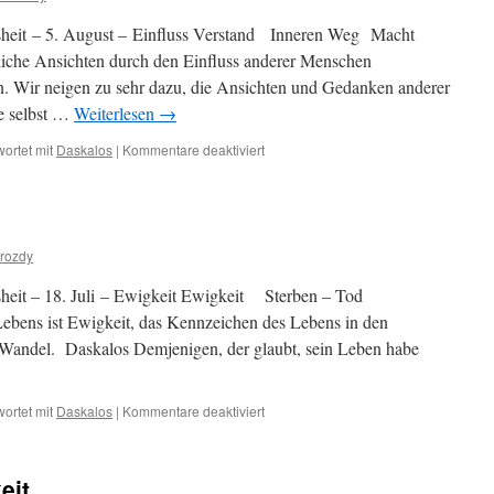
ändnisses
sheit – 5. August – Einfluss Verstand Inneren Weg Macht
liche Ansichten durch den Einfluss anderer Menschen
ten. Wir neigen zu sehr dazu, die Ansichten und Gedanken anderer
e selbst …
Weiterlesen
→
für
ortet mit
Daskalos
|
Kommentare deaktiviert
5.
August
–
Einfluss
rozdy
sheit – 18. Juli – Ewigkeit Ewigkeit Sterben – Tod
bens ist Ewigkeit, das Kennzeichen des Lebens in den
r Wandel. Daskalos Demjenigen, der glaubt, sein Leben habe
für
ortet mit
Daskalos
|
Kommentare deaktiviert
18.
Juli
–
eit
Ewigkeit