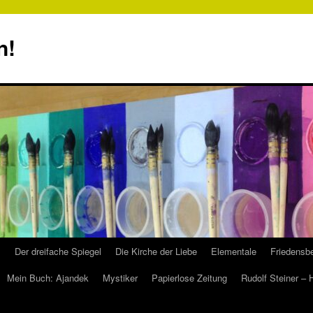
n!
s
Der dreifache Spiegel
Die Kirche der Liebe
Elementale
Friedensbe
Mein Buch: Ajandek
Mystiker
Papierlose Zeitung
Rudolf Steiner –