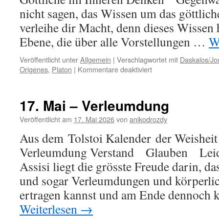
nicht sagen, das Wissen um das göttlic
verleihe dir Macht, denn dieses Wissen 
Ebene, die über alle Vorstellungen …
W
Veröffentlicht unter
Allgemein
|
Verschlagwortet mit
Daskalos/Jo
für
Origenes
,
Platon
|
Kommentare deaktiviert
18.
Mai
–
17. Mai – Verleumdung
Das
Göttliche
Veröffentlicht am
17. Mai 2026
von
anikodrozdy
im
Aus dem Tolstoi Kalender der Weisheit
Inneren
Verleumdung Verstand Glauben Leide
Assisi liegt die grösste Freude darin, da
und sogar Verleumdungen und körperli
ertragen kannst und am Ende dennoch 
Weiterlesen
→