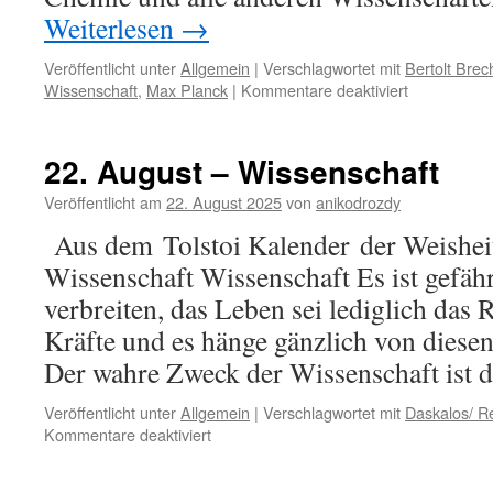
Weiterlesen
→
Veröffentlicht unter
Allgemein
|
Verschlagwortet mit
Bertolt Brec
für
Wissenschaft
,
Max Planck
|
Kommentare deaktiviert
9.
September
–
22. August – Wissenschaft
Wissenschaf
Veröffentlicht am
22. August 2025
von
anikodrozdy
Aus dem Tolstoi Kalender der Weisheit
Wissenschaft Wissenschaft Es ist gefäh
verbreiten, das Leben sei lediglich das R
Kräfte und es hänge gänzlich von diesen
Der wahre Zweck der Wissenschaft ist 
Veröffentlicht unter
Allgemein
|
Verschlagwortet mit
Daskalos/ R
für
Kommentare deaktiviert
22.
August