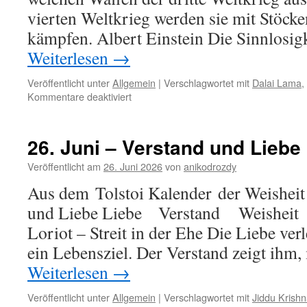
vierten Weltkrieg werden sie mit Stöcke
kämpfen. Albert Einstein Die Sinnlosig
Weiterlesen
→
Veröffentlicht unter
Allgemein
|
Verschlagwortet mit
Dalai Lama
,
für
Kommentare deaktiviert
6.
Juli
–
26. Juni – Verstand und Liebe
Krieg
Veröffentlicht am
26. Juni 2026
von
anikodrozdy
Aus dem Tolstoi Kalender der Weisheit
und Liebe Liebe Verstand We
Loriot – Streit in der Ehe Die Liebe ve
ein Lebensziel. Der Verstand zeigt ihm
Weiterlesen
→
Veröffentlicht unter
Allgemein
|
Verschlagwortet mit
Jiddu Krishn