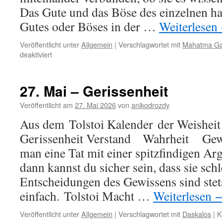
Das Gute und das Böse des einzelnen ha
Gutes oder Böses in der …
Weiterlesen
Veröffentlicht unter
Allgemein
|
Verschlagwortet mit
Mahatma Ga
für
deaktiviert
3.
Juni
–
27. Mai – Gerissenheit
Die
Menschheit
Veröffentlicht am
27. Mai 2026
von
anikodrozdy
Aus dem Tolstoi Kalender der Weisheit
Gerissenheit Verstand Wahrheit Gewis
man eine Tat mit einer spitzfindigen Ar
dann kannst du sicher sein, dass sie schl
Entscheidungen des Gewissens sind stet
einfach. Tolstoi Macht …
Weiterlesen
Veröffentlicht unter
Allgemein
|
Verschlagwortet mit
Daskalos
|
K