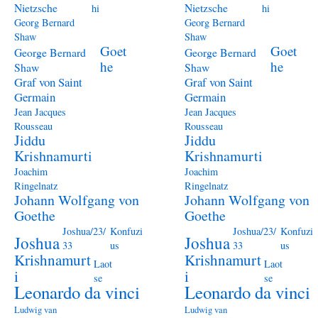
Nietzsche
Nietzsche
hi
hi
Georg Bernard
Georg Bernard
Shaw
Shaw
Goet
Goet
George Bernard
George Bernard
he
he
Shaw
Shaw
Graf von Saint
Graf von Saint
Germain
Germain
Jean Jacques
Jean Jacques
Rousseau
Rousseau
Jiddu
Jiddu
Krishnamurti
Krishnamurti
Joachim
Joachim
Ringelnatz
Ringelnatz
Johann Wolfgang von
Johann Wolfgang von
Goethe
Goethe
Joshua/23/
Konfuzi
Joshua/23/
Konfuzi
Joshua
Joshua
33
us
33
us
Krishnamurt
Krishnamurt
Laot
Laot
i
i
se
se
Leonardo da vinci
Leonardo da vinci
Ludwig van
Ludwig van