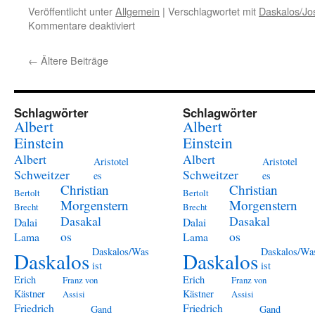
Veröffentlicht unter
Allgemein
|
Verschlagwortet mit
Daskalos/Jo
für
Kommentare deaktiviert
17.
Mai
←
Ältere Beiträge
–
Verleumdung
Schlagwörter
Schlagwörter
Albert
Albert
Einstein
Einstein
Albert
Albert
Aristotel
Aristotel
Schweitzer
Schweitzer
es
es
Christian
Christian
Bertolt
Bertolt
Morgenstern
Morgenstern
Brecht
Brecht
Dasakal
Dasakal
Dalai
Dalai
os
os
Lama
Lama
Daskalos/Was
Daskalos/Wa
Daskalos
Daskalos
ist
ist
Erich
Erich
Franz von
Franz von
Kästner
Kästner
Assisi
Assisi
Friedrich
Friedrich
Gand
Gand