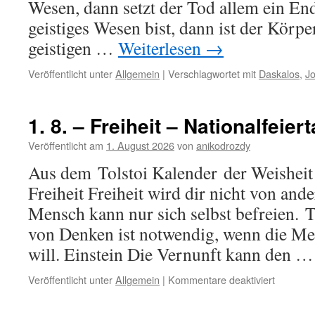
Wesen, dann setzt der Tod allem ein En
geistiges Wesen bist, dann ist der Körpe
geistigen …
Weiterlesen
→
Veröffentlicht unter
Allgemein
|
Verschlagwortet mit
Daskalos
,
J
1. 8. – Freiheit – Nationalfeie
Veröffentlicht am
1. August 2026
von
anikodrozdy
Aus dem Tolstoi Kalender der Weisheit 
Freiheit Freiheit wird dir nicht von and
Mensch kann nur sich selbst befreien. T
von Denken ist notwendig, wenn die Me
will. Einstein Die Vernunft kann den 
für
Veröffentlicht unter
Allgemein
|
Kommentare deaktiviert
1.
8.