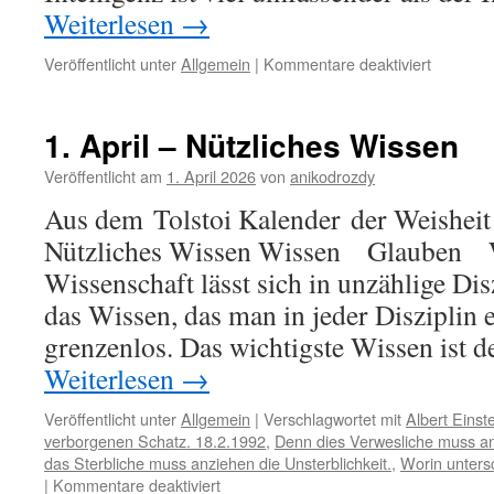
Weiterlesen
→
für
Veröffentlicht unter
Allgemein
|
Kommentare deaktiviert
18.
April
–
1. April – Nützliches Wissen
Wissen
Veröffentlicht am
1. April 2026
von
anikodrozdy
Aus dem Tolstoi Kalender der Weisheit 
Nützliches Wissen Wissen Glauben W
Wissenschaft lässt sich in unzählige Dis
das Wissen, das man in jeder Disziplin 
grenzenlos. Das wichtigste Wissen ist
Weiterlesen
→
Veröffentlicht unter
Allgemein
|
Verschlagwortet mit
Albert Einst
verborgenen Schatz. 18.2.1992
,
Denn dies Verwesliche muss an
das Sterbliche muss anziehen die Unsterblichkeit.
,
Worin unters
für
|
Kommentare deaktiviert