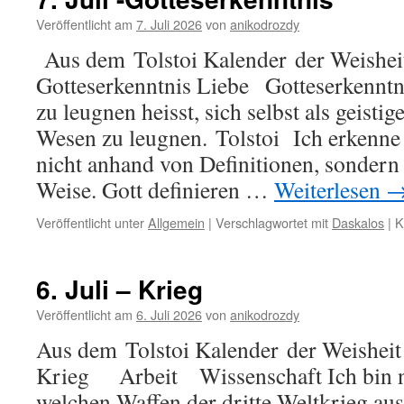
Glauben
Veröffentlicht am
7. Juli 2026
von
anikodrozdy
Aus dem Tolstoi Kalender der Weisheit
Gotteserkenntnis Liebe Gotteserkennt
zu leugnen heisst, sich selbst als geisti
Wesen zu leugnen. Tolstoi Ich erkenne 
nicht anhand von Definitionen, sondern
Weise. Gott definieren …
Weiterlesen
Veröffentlicht unter
Allgemein
|
Verschlagwortet mit
Daskalos
|
K
6. Juli – Krieg
Veröffentlicht am
6. Juli 2026
von
anikodrozdy
Aus dem Tolstoi Kalender der Weisheit 
Krieg Arbeit Wissenschaft Ich bin ni
welchen Waffen der dritte Weltkrieg aus