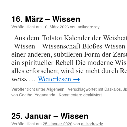
1.
April
–
16. März – Wissen
Nützliches
Wissen
Veröffentlicht am
16. März 2026
von
anikodrozdy
Aus dem Tolstoi Kalender der Weishei
Wissen Wissenschaft Bloßes Wissen wi
einer anderen, subtileren Form der Zer
ein spiritueller Rebell Die moderne Wis
alles erforschen; wird sie nicht durch Re
weiss …
Weiterlesen
→
Veröffentlicht unter
Allgemein
|
Verschlagwortet mit
Daskalos
,
Ji
für
von Goethe
,
Yogananda
|
Kommentare deaktiviert
16.
März
–
25. Januar – Wissen
Wissen
Veröffentlicht am
25. Januar 2026
von
anikodrozdy