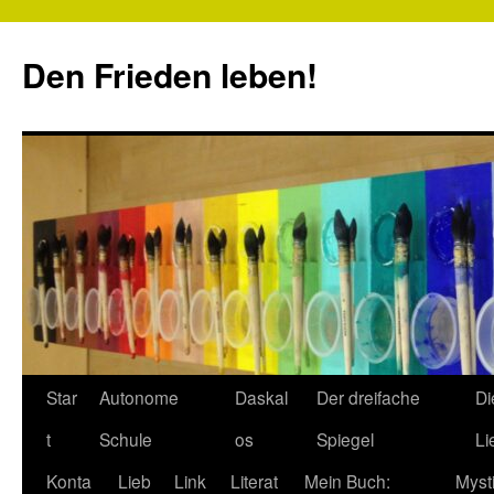
Zum
Inhalt
Den Frieden leben!
springen
Star
Autonome
Daskal
Der dreifache
Di
t
Schule
os
Spiegel
Li
Konta
Lieb
Link
Literat
Mein Buch:
Myst