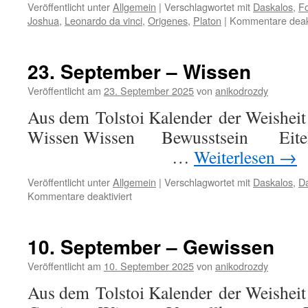
Veröffentlicht unter
Allgemein
|
Verschlagwortet mit
Daskalos
,
F
Joshua
,
Leonardo da vinci
,
Origenes
,
Platon
|
Kommentare deakt
23. September – Wissen
Veröffentlicht am
23. September 2025
von
anikodrozdy
Aus dem Tolstoi Kalender der Weisheit
Wissen Wissen Bewussts
…
Weiterlesen
→
Veröffentlicht unter
Allgemein
|
Verschlagwortet mit
Daskalos
,
Da
für
Kommentare deaktiviert
23.
September
–
10. September – Gewissen
Wissen
Veröffentlicht am
10. September 2025
von
anikodrozdy
Aus dem Tolstoi Kalender der Weisheit