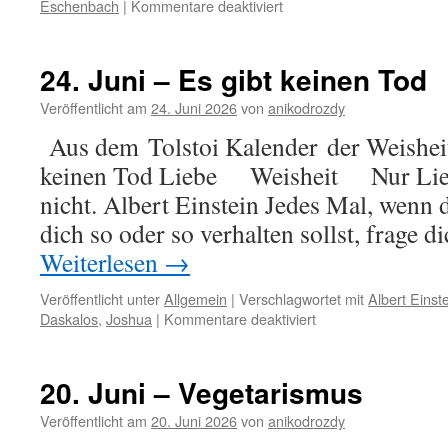
für
Eschenbach
|
Kommentare deaktiviert
26.
Juni
–
24. Juni – Es gibt keinen Tod
Verstand
und
Veröffentlicht am
24. Juni 2026
von
anikodrozdy
Liebe
Aus dem Tolstoi Kalender der Weisheit 
keinen Tod Liebe Weisheit Nur Liebe
nicht. Albert Einstein Jedes Mal, wenn d
dich so oder so verhalten sollst, frage 
Weiterlesen
→
Veröffentlicht unter
Allgemein
|
Verschlagwortet mit
Albert Einst
für
Daskalos
,
Joshua
|
Kommentare deaktiviert
24.
Juni
–
20. Juni – Vegetarismus
Es
gibt
Veröffentlicht am
20. Juni 2026
von
anikodrozdy
keinen