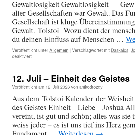
Gewaltlosigkeit Gewaltlosigkeit Gew
alter Gesellschaften war Gewalt. Das F
Gesellschaft ist kluge Übereinstimmung
Gewalt. Tolstoi Wozu dient der mensch
du deinen Einfluss auf Menschen …
We
Veröffentlicht unter
Allgemein
|
Verschlagwortet mit
Daskalos
,
Jo
für
deaktiviert
17.
Juli
–
12. Juli – Einheit des Geistes
Gewaltlosigkeit
Veröffentlicht am
12. Juli 2026
von
anikodrozdy
Aus dem Tolstoi Kalender der Weisheit 
des Geistes Einheit Liebe Joshua Al
vereint, ist gut und schön; alles was sie t
weiss jeder – es ist uns tief ins Herz ge
Fundament …
Weiterlesen
→