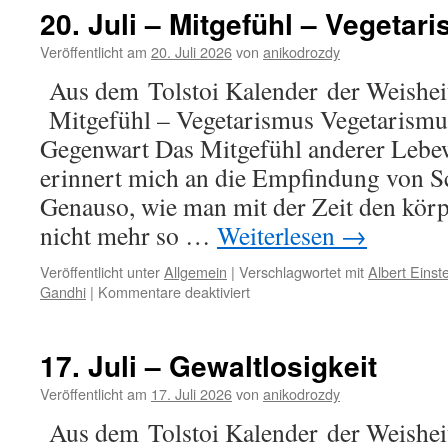
–
20. Juli – Mitgefühl – Vegetar
Freiheit
–
Veröffentlicht am
20. Juli 2026
von
anikodrozdy
Nationalf
Aus dem Tolstoi Kalender der Weisheit–
in
der
Mitgefühl – Vegetarismus Vegetaris
Schweiz
Gegenwart Das Mitgefühl anderer Lebe
erinnert mich an die Empfindung von 
Genauso, wie man mit der Zeit den kör
nicht mehr so …
Weiterlesen
→
Veröffentlicht unter
Allgemein
|
Verschlagwortet mit
Albert Einst
für
Gandhi
|
Kommentare deaktiviert
20.
Juli
–
17. Juli – Gewaltlosigkeit
Mitgefühl
–
Veröffentlicht am
17. Juli 2026
von
anikodrozdy
Vegetarismus
Aus dem Tolstoi Kalender der Weisheit 