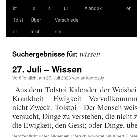
kt
e
s
ur
Ajandek
er
Tolst
Über
Verschiede
oi
mich
nes
wissen
Suchergebnisse für:
27. Juli – Wissen
Veröffentlicht am
27. Juli 2026
von
anikodrozdy
Aus dem Tolstoi Kalender der Weisheit
Krankheit Ewigkeit Vervollkommnung
nicht Zweck. Tolstoi Der Mensch weiss
versucht, Dinge zu verstehen, die nicht 
die Ewigkeit, den Geist; oder Dinge, ü
Veröffentlicht unter
Allgemein
|
Verschlagwortet mit
Albert Einst