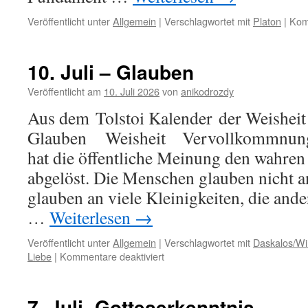
Veröffentlicht unter
Allgemein
|
Verschlagwortet mit
Platon
|
Kom
10. Juli – Glauben
Veröffentlicht am
10. Juli 2026
von
anikodrozdy
Aus dem Tolstoi Kalender der Weisheit
Glauben Weisheit Vervollkommnung I
hat die öffentliche Meinung den wahre
abgelöst. Die Menschen glauben nicht an
glauben an viele Kleinigkeiten, die and
…
Weiterlesen
→
Veröffentlicht unter
Allgemein
|
Verschlagwortet mit
Daskalos/Wir
für
Liebe
|
Kommentare deaktiviert
10.
Juli
–
7. Juli -Gotteserkenntnis