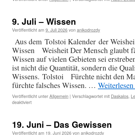
9. Juli – Wissen
Veröffentlicht am
9. Juli 2026
von
anikodrozdy
Aus dem Tolstoi Kalender der Weisheit
Wissen Weisheit Der Mensch glaubt fä
Wissen auf vielen Gebieten sei erstrebe
ist nicht die Quantität, sondern die Qual
Wissens. Tolstoi Fürchte nicht den Ma
fürchte falsches Wissen. …
Weiterlese
Veröffentlicht unter
Allgemein
|
Verschlagwortet mit
Daskalos
,
Le
für
deaktiviert
9.
Juli
–
19. Juni – Das Gewissen
Wissen
Veröffentlicht am
19. Juni 2026
von
anikodrozdy