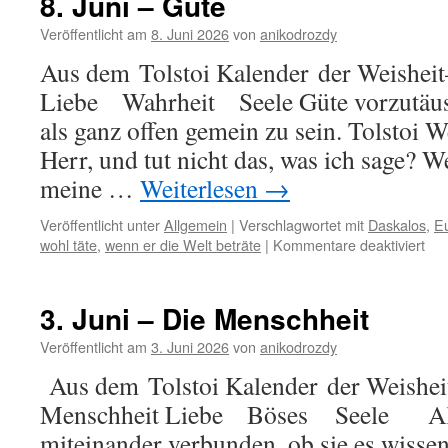
8. Juni – Güte
Das
Ewige
Veröffentlicht am
8. Juni 2026
von
anikodrozdy
Leben
Aus dem Tolstoi Kalender der Weisheit–
Liebe Wahrheit Seele Güte vorzutäusc
als ganz offen gemein zu sein. Tolstoi 
Herr, und tut nicht das, was ich sage?
meine …
Weiterlesen
→
Veröffentlicht unter
Allgemein
|
Verschlagwortet mit
Daskalos
,
E
für
wohl täte
,
wenn er die Welt beträte
|
Kommentare deaktiviert
8.
Jun
–
3. Juni – Die Menschheit
Güt
Veröffentlicht am
3. Juni 2026
von
anikodrozdy
Aus dem Tolstoi Kalender der Weisheit
Menschheit Liebe Böses Seele All
miteinander verbunden, ob sie es wissen