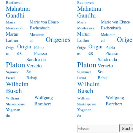
Beethoven
Beethoven
Mahatma
Mahatma
Gandhi
Gandhi
Marie von Ebner-
Marie von Ebner-
Maria
Maria
Eschenbach
Eschenbach
Montessori
Montessori
Martin
Martin
Mohamm
Mohamm
Origenes
Orige
Luther
Luther
ed
ed
Origin
Origin
Pablo
Pablo
Orige
Orige
es
es
Picasso
Picasso
ns
ns
Sandro da
Sandro da
Platon
Platon
Verscio
Verscio
Sri
Sri
Sigmund
Sigmund
Babaji
Babaji
Freud
Freud
Wilhelm
Wilhelm
Busch
Busch
Wolfgang
Wolfgang
William
William
Borchert
Borchert
Shakespeare
Shakespeare
Yoganan
Yoganan
da
da