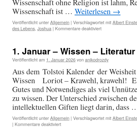
Wissenschaft ohne Religion ist lahm, R
Wissenschaft ist …
Weiterlesen
→
Veröffentlicht unter
Allgemein
|
Verschlagwortet mit
Albert Einst
für
des Lebens
,
Joshua
|
Kommentare deaktiviert
18.
Januar
–
1. Januar – Wissen – Literatur
Wissenschaft
–
Veröffentlicht am
1. Januar 2026
von
anikodrozdy
Erleuchtung
Aus dem Tolstoi Kalender der Weisheit –
Wissen Loriot – Krawehl, krawehl! Es 
Gutes und Notwendiges als viel Unnütz
zu wissen. Der Unterschied zwischen de
intellektuellen Giften liegt darin, dass
Veröffentlicht unter
Allgemein
|
Verschlagwortet mit
Albert Einst
für
|
Kommentare deaktiviert
1.
Januar