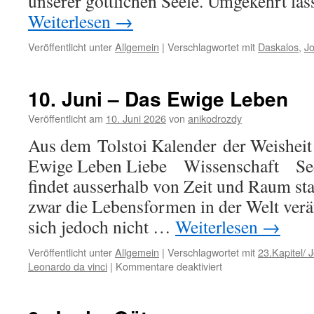
unserer göttlichen Seele. Umgekehrt läs
Weiterlesen
→
Veröffentlicht unter
Allgemein
|
Verschlagwortet mit
Daskalos
,
J
10. Juni – Das Ewige Leben
Veröffentlicht am
10. Juni 2026
von
anikodrozdy
Aus dem Tolstoi Kalender der Weisheit 
Ewige Leben Liebe Wissenschaft See
findet ausserhalb von Zeit und Raum sta
zwar die Lebensformen in der Welt ver
sich jedoch nicht …
Weiterlesen
→
Veröffentlicht unter
Allgemein
|
Verschlagwortet mit
23.Kapitel/ 
für
Leonardo da vinci
|
Kommentare deaktiviert
10.
Juni
–