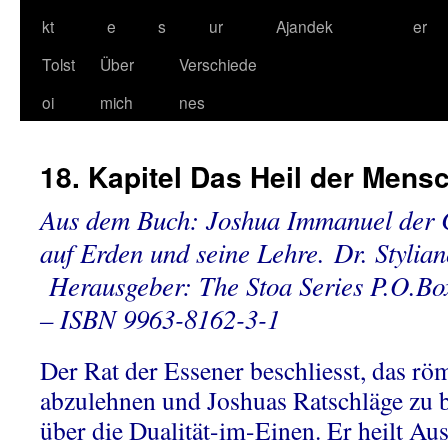
kt
e
s
ur
Ajandek
er
Tolst
Über
Verschiede
oi
mich
nes
18. Kapitel Das Heil der Mens
Aus dem Buch: Joshua Immanuel der C
auf Erden und seine Lehre. Dr. Stylian
Herausgeber: The Stoa Series P.O.Bo
– ISBN 9963-8162-3-1
Der Rat der Essener beschliesst, das rö
abzulehnen und Joshuas Ratschläge zu b
über die Dualität-im-Einen. Er heilt Aus