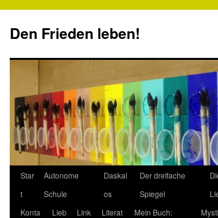
Zum
Inhalt
Den Frieden leben!
springen
Star
Autonome
Daskal
Der dreifache
Di
t
Schule
os
Spiegel
Li
Konta
Lieb
Link
Literat
Mein Buch:
Myst