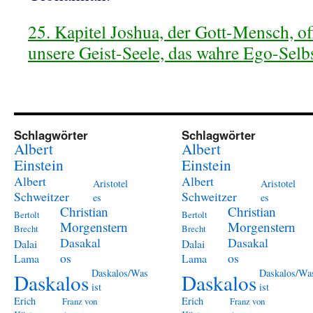
25. Kapitel Joshua, der Gott-Mensch, of
unsere Geist-Seele, das wahre Ego-Selb
Schlagwörter
Schlagwörter
Albert
Albert
Einstein
Einstein
Albert
Albert
Aristotel
Aristotel
Schweitzer
Schweitzer
es
es
Christian
Christian
Bertolt
Bertolt
Morgenstern
Morgenstern
Brecht
Brecht
Dasakal
Dasakal
Dalai
Dalai
os
os
Lama
Lama
Daskalos/Was
Daskalos/Wa
Daskalos
Daskalos
ist
ist
Erich
Erich
Franz von
Franz von