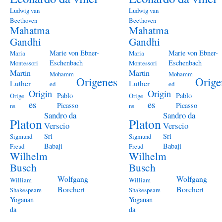
Ludwig van
Ludwig van
Beethoven
Beethoven
Mahatma
Mahatma
Gandhi
Gandhi
Marie von Ebner-
Marie von Ebner-
Maria
Maria
Eschenbach
Eschenbach
Montessori
Montessori
Martin
Martin
Mohamm
Mohamm
Origenes
Orige
Luther
Luther
ed
ed
Origin
Origin
Pablo
Pablo
Orige
Orige
es
es
Picasso
Picasso
ns
ns
Sandro da
Sandro da
Platon
Platon
Verscio
Verscio
Sri
Sri
Sigmund
Sigmund
Babaji
Babaji
Freud
Freud
Wilhelm
Wilhelm
Busch
Busch
Wolfgang
Wolfgang
William
William
Borchert
Borchert
Shakespeare
Shakespeare
Yoganan
Yoganan
da
da