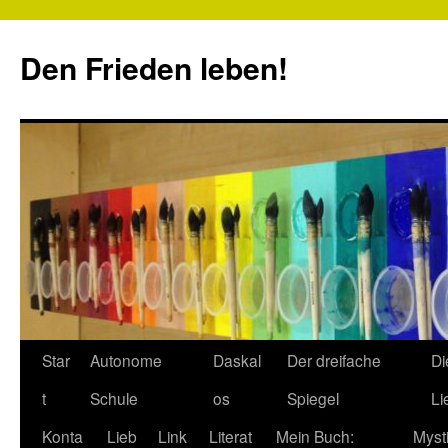
Zum
Inhalt
Den Frieden leben!
springen
Star
Autonome
Daskal
Der dreifache
Di
t
Schule
os
Spiegel
Li
Konta
Lieb
Link
Literat
Mein Buch:
Myst