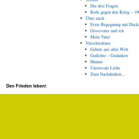
Die drei Fragen
Rede gegen den Krieg – 19
Über mich
Erste Begegnung mit Dask
Grossvater und ich
Mein Vater
Verschiedenes
Gebete aus aller Welt
Gedichte – Gedanken
Humor
Universale Liebe
Zum Nachdenken…
Den Frieden leben!