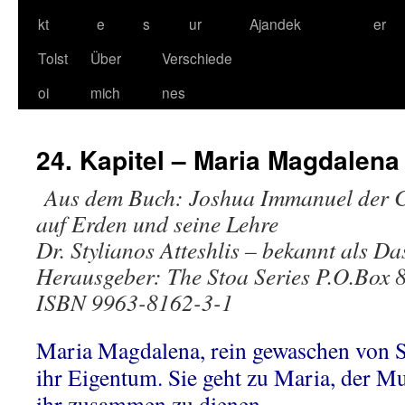
kt
e
s
ur
Ajandek
er
Tolst
Über
Verschiede
oi
mich
nes
24. Kapitel – Maria Magdalena
Aus dem Buch: Joshua Immanuel der Ch
auf Erden und seine Lehre
Dr. Stylianos Atteshlis – bekannt als Da
Herausgeber: The Stoa Series P.O.Box 
ISBN 9963-8162-3-1
Maria Magdalena, rein gewaschen von S
ihr Eigentum. Sie geht zu Maria, der Mu
ihr zusammen zu dienen.