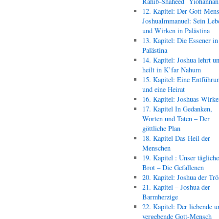
Rahib-Shaheed Yiohann
12. Kapitel: Der Gott-Men
JoshuaImmanuel: Sein Leb
und Wirken in Palästina
13. Kapitel: Die Essener in
Palästina
14. Kapitel: Joshua lehrt u
heilt in K’far Nahum
15. Kapitel: Eine Entführu
und eine Heirat
16. Kapitel: Joshuas Wirk
17. Kapitel In Gedanken,
Worten und Taten – Der
göttliche Plan
18. Kapitel Das Heil der
Menschen
19. Kapitel : Unser täglich
Brot – Die Gefallenen
20. Kapitel: Joshua der Trö
21. Kapitel – Joshua der
Barmherzige
22. Kapitel: Der liebende u
vergebende Gott-Mensch