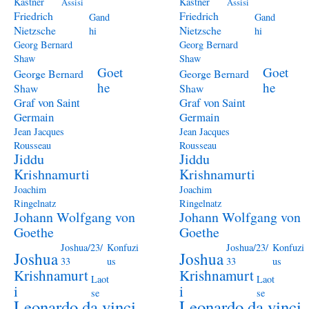
Kästner
Kästner
Assisi
Assisi
Friedrich
Friedrich
Gand
Gand
Nietzsche
Nietzsche
hi
hi
Georg Bernard
Georg Bernard
Shaw
Shaw
Goet
Goet
George Bernard
George Bernard
he
he
Shaw
Shaw
Graf von Saint
Graf von Saint
Germain
Germain
Jean Jacques
Jean Jacques
Rousseau
Rousseau
Jiddu
Jiddu
Krishnamurti
Krishnamurti
Joachim
Joachim
Ringelnatz
Ringelnatz
Johann Wolfgang von
Johann Wolfgang von
Goethe
Goethe
Joshua/23/
Konfuzi
Joshua/23/
Konfuzi
Joshua
Joshua
33
us
33
us
Krishnamurt
Krishnamurt
Laot
Laot
i
i
se
se
Leonardo da vinci
Leonardo da vinci