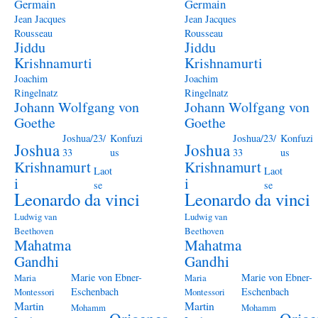
Germain
Germain
Jean Jacques
Jean Jacques
Rousseau
Rousseau
Jiddu
Jiddu
Krishnamurti
Krishnamurti
Joachim
Joachim
Ringelnatz
Ringelnatz
Johann Wolfgang von
Johann Wolfgang von
Goethe
Goethe
Joshua/23/
Konfuzi
Joshua/23/
Konfuzi
Joshua
Joshua
33
us
33
us
Krishnamurt
Krishnamurt
Laot
Laot
i
i
se
se
Leonardo da vinci
Leonardo da vinci
Ludwig van
Ludwig van
Beethoven
Beethoven
Mahatma
Mahatma
Gandhi
Gandhi
Marie von Ebner-
Marie von Ebner-
Maria
Maria
Eschenbach
Eschenbach
Montessori
Montessori
Martin
Martin
Mohamm
Mohamm