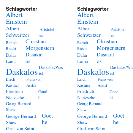
Schlagwörter
Schlagwörter
Albert
Albert
Einstein
Einstein
Albert
Albert
Aristotel
Aristotel
Schweitzer
Schweitzer
es
es
Christian
Christian
Bertolt
Bertolt
Morgenstern
Morgenstern
Brecht
Brecht
Dasakal
Dasakal
Dalai
Dalai
os
os
Lama
Lama
Daskalos/Was
Daskalos/Wa
Daskalos
Daskalos
ist
ist
Erich
Erich
Franz von
Franz von
Kästner
Kästner
Assisi
Assisi
Friedrich
Friedrich
Gand
Gand
Nietzsche
Nietzsche
hi
hi
Georg Bernard
Georg Bernard
Shaw
Shaw
Goet
Goet
George Bernard
George Bernard
he
he
Shaw
Shaw
Graf von Saint
Graf von Saint