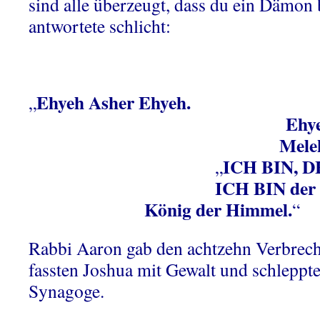
sind alle überzeugt, dass du ein Dämon 
antwortete schlicht:
Ehyeh Asher Ehyeh.
„
Ehyeh Beni A
Melekh Shama
ICH BIN, D
„
ICH BIN der So
König der Himmel.
“
Rabbi Aaron gab den achtzehn Verbrech
fassten Joshua mit Gewalt und schleppte
Synagoge.