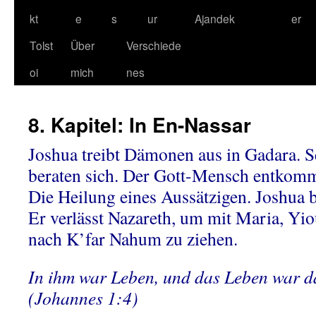
kt
e
s
ur
Ajandek
er
Tolst
Über
Verschiede
oi
mich
nes
8. Kapitel: In En-Nassar
Joshua treibt Dämonen aus in Gadara. S
beraten sich. Der Gott-Mensch entkommt
Die Heilung eines Aussätzigen. Joshua b
Er verlässt Nazareth, um mit Maria, Yi
nach K’far Nahum zu ziehen.
In ihm war Leben, und das Leben war d
(Johannes 1:4)