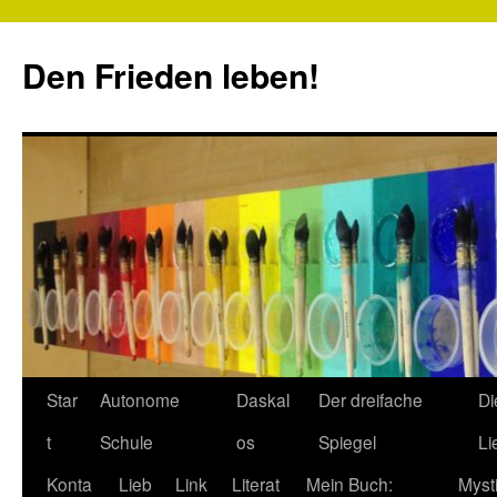
Zum
Inhalt
Den Frieden leben!
springen
Star
Autonome
Daskal
Der dreifache
Di
t
Schule
os
Spiegel
Li
Konta
Lieb
Link
Literat
Mein Buch:
Myst