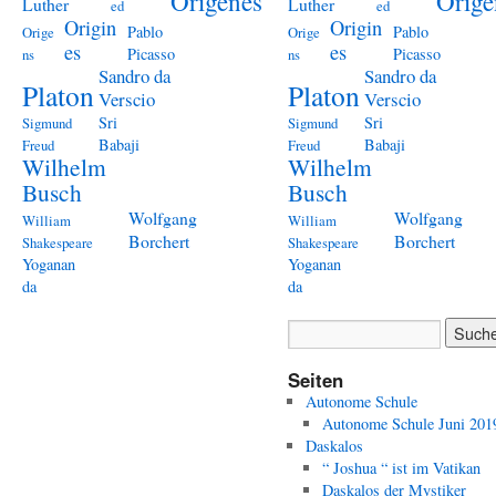
Origenes
Orige
Luther
Luther
ed
ed
Origin
Origin
Pablo
Pablo
Orige
Orige
es
es
Picasso
Picasso
ns
ns
Sandro da
Sandro da
Platon
Platon
Verscio
Verscio
Sri
Sri
Sigmund
Sigmund
Babaji
Babaji
Freud
Freud
Wilhelm
Wilhelm
Busch
Busch
Wolfgang
Wolfgang
William
William
Borchert
Borchert
Shakespeare
Shakespeare
Yoganan
Yoganan
da
da
Seiten
Autonome Schule
Autonome Schule Juni 201
Daskalos
“ Joshua “ ist im Vatikan
Daskalos der Mystiker