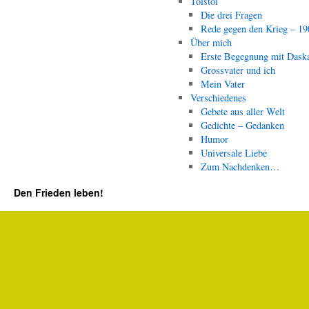
Tolstoi
Die drei Fragen
Rede gegen den Krieg – 19
Über mich
Erste Begegnung mit Dask
Grossvater und ich
Mein Vater
Verschiedenes
Gebete aus aller Welt
Gedichte – Gedanken
Humor
Universale Liebe
Zum Nachdenken…
Den Frieden leben!