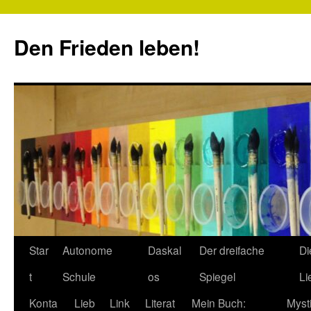
Zum
Inhalt
Den Frieden leben!
springen
Star
Autonome
Daskal
Der dreifache
Di
t
Schule
os
Spiegel
Li
Konta
Lieb
Link
Literat
Mein Buch:
Myst