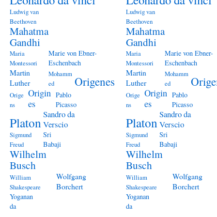
Ludwig van
Ludwig van
Beethoven
Beethoven
Mahatma
Mahatma
Gandhi
Gandhi
Marie von Ebner-
Marie von Ebner-
Maria
Maria
Eschenbach
Eschenbach
Montessori
Montessori
Martin
Martin
Mohamm
Mohamm
Origenes
Orige
Luther
Luther
ed
ed
Origin
Origin
Pablo
Pablo
Orige
Orige
es
es
Picasso
Picasso
ns
ns
Sandro da
Sandro da
Platon
Platon
Verscio
Verscio
Sri
Sri
Sigmund
Sigmund
Babaji
Babaji
Freud
Freud
Wilhelm
Wilhelm
Busch
Busch
Wolfgang
Wolfgang
William
William
Borchert
Borchert
Shakespeare
Shakespeare
Yoganan
Yoganan
da
da