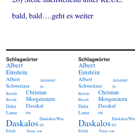
bald, bald….geht es weiter
Schlagwörter
Schlagwörter
Albert
Albert
Einstein
Einstein
Albert
Albert
Aristotel
Aristotel
Schweitzer
Schweitzer
es
es
Christian
Christian
Bertolt
Bertolt
Morgenstern
Morgenstern
Brecht
Brecht
Dasakal
Dasakal
Dalai
Dalai
os
os
Lama
Lama
Daskalos/Was
Daskalos/Wa
Daskalos
Daskalos
ist
ist
Erich
Erich
Franz von
Franz von