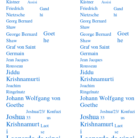
Kästner
Kästner
Assisi
Assisi
Friedrich
Friedrich
Gand
Gand
Nietzsche
Nietzsche
hi
hi
Georg Bernard
Georg Bernard
Shaw
Shaw
Goet
Goet
George Bernard
George Bernard
he
he
Shaw
Shaw
Graf von Saint
Graf von Saint
Germain
Germain
Jean Jacques
Jean Jacques
Rousseau
Rousseau
Jiddu
Jiddu
Krishnamurti
Krishnamurti
Joachim
Joachim
Ringelnatz
Ringelnatz
Johann Wolfgang von
Johann Wolfgang von
Goethe
Goethe
Joshua/23/
Konfuzi
Joshua/23/
Konfuzi
Joshua
Joshua
33
us
33
us
Krishnamurt
Krishnamurt
Laot
Laot
i
i
se
se
Leonardo da vinci
Leonardo da vinci