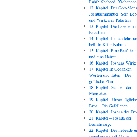
Rahib-Shaheed Yiohann
12. Kapitel: Der Gott-Men
JoshuaImmanuel: Sein Leb
und Wirken in Palästina
13. Kapitel: Die Essener in
Palästina
14. Kapitel: Joshua lehrt u
heilt in K’far Nahum
15. Kapitel: Eine Entführu
und eine Heirat
16. Kapitel: Joshuas Wirk
17. Kapitel In Gedanken,
Worten und Taten – Der
göttliche Plan
18. Kapitel Das Heil der
Menschen
19. Kapitel : Unser täglich
Brot – Die Gefallenen
20. Kapitel: Joshua der Trö
21. Kapitel – Joshua der
Barmherzige
22. Kapitel: Der liebende u
vergebende Gott-Mensch