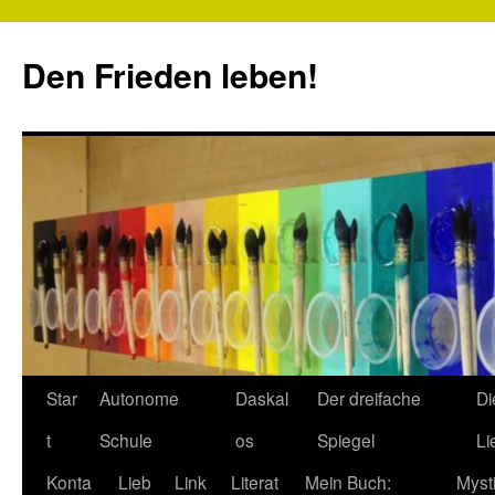
Zum
Inhalt
Den Frieden leben!
springen
Star
Autonome
Daskal
Der dreifache
Di
t
Schule
os
Spiegel
Li
Konta
Lieb
Link
Literat
Mein Buch:
Myst