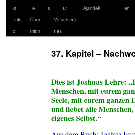
kt
e
s
ur
Ajandek
er
Tolst
Über
Verschiede
oi
mich
nes
37. Kapitel – Nachwo
Dies ist Joshuas Lehre: „
Menschen, mit eurem gan
Seele, mit eurem ganzen 
und liebet alle Menschen,
eigenes Selbst.“
Aus dem Buch: Joshua Imm