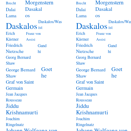
Morgenstern
Morgenstern
Brecht
Brecht
Dasakal
Dasakal
Dalai
Dalai
os
os
Lama
Lama
Daskalos/Was
Daskalos/Wa
Daskalos
Daskalos
ist
ist
Erich
Erich
Franz von
Franz von
Kästner
Kästner
Assisi
Assisi
Friedrich
Friedrich
Gand
Gand
Nietzsche
Nietzsche
hi
hi
Georg Bernard
Georg Bernard
Shaw
Shaw
Goet
Goet
George Bernard
George Bernard
he
he
Shaw
Shaw
Graf von Saint
Graf von Saint
Germain
Germain
Jean Jacques
Jean Jacques
Rousseau
Rousseau
Jiddu
Jiddu
Krishnamurti
Krishnamurti
Joachim
Joachim
Ringelnatz
Ringelnatz
Johann Wolfgang von
Johann Wolfgang von