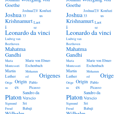
Goethe
Goethe
Joshua/23/
Konfuzi
Joshua/23/
Konfuzi
Joshua
Joshua
33
us
33
us
Krishnamurt
Krishnamurt
Laot
Laot
i
i
se
se
Leonardo da vinci
Leonardo da vinci
Ludwig van
Ludwig van
Beethoven
Beethoven
Mahatma
Mahatma
Gandhi
Gandhi
Marie von Ebner-
Marie von Ebner-
Maria
Maria
Eschenbach
Eschenbach
Montessori
Montessori
Martin
Martin
Mohamm
Mohamm
Origenes
Orige
Luther
Luther
ed
ed
Origin
Origin
Pablo
Pablo
Orige
Orige
es
es
Picasso
Picasso
ns
ns
Sandro da
Sandro da
Platon
Platon
Verscio
Verscio
Sri
Sri
Sigmund
Sigmund
Babaji
Babaji
Freud
Freud
Wilhelm
Wilhelm