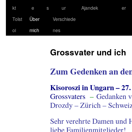
kt
e
s
ur
Ajandek
er
Tolst
Über
Verschiede
oi
mich
nes
Grossvater und ich
Zum Gedenken an den
Kisoroszi in Ungarn – 2
Grossvaters
–
Gedanken v
Drozdy – Zürich – Schwei
Sehr verehrte Damen und H
liebe Familienmitglieder!