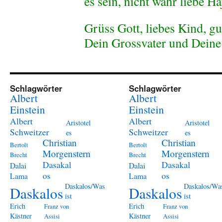
es sein, nicht wahr liebe H
Grüss Gott, liebes Kind, gu
Dein Grossvater und Deine
Schlagwörter
Schlagwörter
Albert
Albert
Einstein
Einstein
Albert
Albert
Aristotel
Aristotel
Schweitzer
Schweitzer
es
es
Christian
Christian
Bertolt
Bertolt
Morgenstern
Morgenstern
Brecht
Brecht
Dasakal
Dasakal
Dalai
Dalai
os
os
Lama
Lama
Daskalos/Was
Daskalos/Wa
Daskalos
Daskalos
ist
ist
Erich
Erich
Franz von
Franz von
Kästner
Kästner
Assisi
Assisi