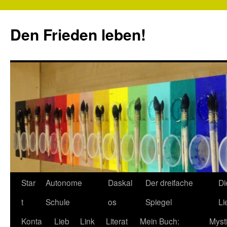
Zum
Inhalt
Den Frieden leben!
springen
Star
Autonome
Daskal
Der dreifache
Di
t
Schule
os
Spiegel
Li
Konta
Lieb
Link
Literat
Mein Buch:
Myst