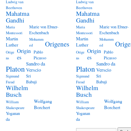
Ludwig van
Ludwig van
Beethoven
Beethoven
Mahatma
Mahatma
Gandhi
Gandhi
Marie von Ebner-
Marie von Ebner-
Maria
Maria
Eschenbach
Eschenbach
Montessori
Montessori
Martin
Martin
Mohamm
Mohamm
Origenes
Orige
Luther
Luther
ed
ed
Origin
Origin
Pablo
Pablo
Orige
Orige
es
es
Picasso
Picasso
ns
ns
Sandro da
Sandro da
Platon
Platon
Verscio
Verscio
Sri
Sri
Sigmund
Sigmund
Babaji
Babaji
Freud
Freud
Wilhelm
Wilhelm
Busch
Busch
Wolfgang
Wolfgang
William
William
Borchert
Borchert
Shakespeare
Shakespeare
Yoganan
Yoganan
da
da