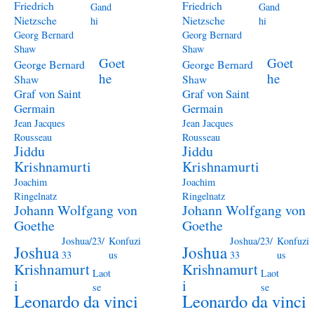
Friedrich
Friedrich
Gand
Gand
Nietzsche
Nietzsche
hi
hi
Georg Bernard
Georg Bernard
Shaw
Shaw
Goet
Goet
George Bernard
George Bernard
he
he
Shaw
Shaw
Graf von Saint
Graf von Saint
Germain
Germain
Jean Jacques
Jean Jacques
Rousseau
Rousseau
Jiddu
Jiddu
Krishnamurti
Krishnamurti
Joachim
Joachim
Ringelnatz
Ringelnatz
Johann Wolfgang von
Johann Wolfgang von
Goethe
Goethe
Joshua/23/
Konfuzi
Joshua/23/
Konfuzi
Joshua
Joshua
33
us
33
us
Krishnamurt
Krishnamurt
Laot
Laot
i
i
se
se
Leonardo da vinci
Leonardo da vinci