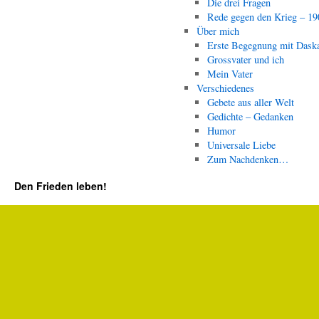
Die drei Fragen
Rede gegen den Krieg – 19
Über mich
Erste Begegnung mit Dask
Grossvater und ich
Mein Vater
Verschiedenes
Gebete aus aller Welt
Gedichte – Gedanken
Humor
Universale Liebe
Zum Nachdenken…
Den Frieden leben!