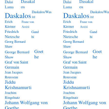
Dasakal
Dasakal
Dalai
Dalai
os
os
Lama
Lama
Daskalos/Was
Daskalos/Wa
Daskalos
Daskalos
ist
ist
Erich
Erich
Franz von
Franz von
Kästner
Kästner
Assisi
Assisi
Friedrich
Friedrich
Gand
Gand
Nietzsche
Nietzsche
hi
hi
Georg Bernard
Georg Bernard
Shaw
Shaw
Goet
Goet
George Bernard
George Bernard
he
he
Shaw
Shaw
Graf von Saint
Graf von Saint
Germain
Germain
Jean Jacques
Jean Jacques
Rousseau
Rousseau
Jiddu
Jiddu
Krishnamurti
Krishnamurti
Joachim
Joachim
Ringelnatz
Ringelnatz
Johann Wolfgang von
Johann Wolfgang von
Goethe
Goethe