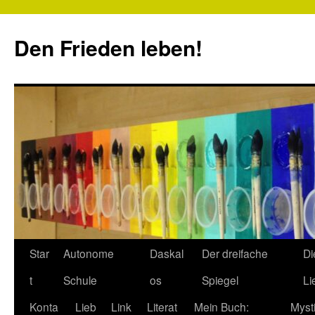
Zum
Inhalt
Den Frieden leben!
springen
Star
Autonome
Daskal
Der dreifache
Di
t
Schule
os
Spiegel
Li
Konta
Lieb
Link
Literat
Mein Buch:
Myst