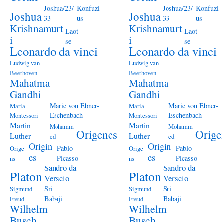
Joshua/23/
Konfuzi
Joshua/23/
Konfuzi
Joshua
Joshua
33
us
33
us
Krishnamurt
Krishnamurt
Laot
Laot
i
i
se
se
Leonardo da vinci
Leonardo da vinci
Ludwig van
Ludwig van
Beethoven
Beethoven
Mahatma
Mahatma
Gandhi
Gandhi
Marie von Ebner-
Marie von Ebner-
Maria
Maria
Eschenbach
Eschenbach
Montessori
Montessori
Martin
Martin
Mohamm
Mohamm
Origenes
Orige
Luther
Luther
ed
ed
Origin
Origin
Pablo
Pablo
Orige
Orige
es
es
Picasso
Picasso
ns
ns
Sandro da
Sandro da
Platon
Platon
Verscio
Verscio
Sri
Sri
Sigmund
Sigmund
Babaji
Babaji
Freud
Freud
Wilhelm
Wilhelm
Busch
Busch