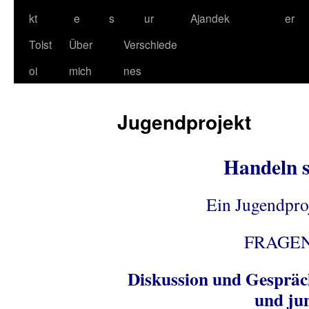
kt
e
s
ur
Ajandek
er
Tolst
Über
Verschiede
oi
mich
nes
Jugendprojekt
Handeln s
Ein Jugendpro
FRAGEN
Diskussion und Gesprä
und ju