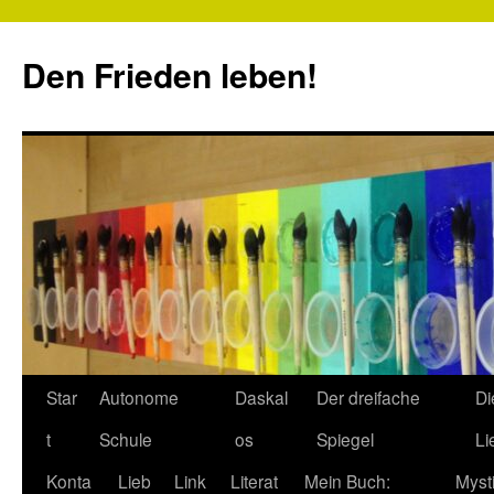
Zum
Inhalt
Den Frieden leben!
springen
Star
Autonome
Daskal
Der dreifache
Di
t
Schule
os
Spiegel
Li
Konta
Lieb
Link
Literat
Mein Buch:
Myst