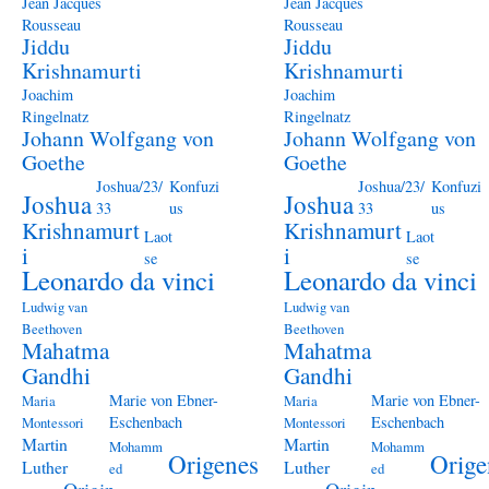
Jean Jacques
Jean Jacques
Rousseau
Rousseau
Jiddu
Jiddu
Krishnamurti
Krishnamurti
Joachim
Joachim
Ringelnatz
Ringelnatz
Johann Wolfgang von
Johann Wolfgang von
Goethe
Goethe
Joshua/23/
Konfuzi
Joshua/23/
Konfuzi
Joshua
Joshua
33
us
33
us
Krishnamurt
Krishnamurt
Laot
Laot
i
i
se
se
Leonardo da vinci
Leonardo da vinci
Ludwig van
Ludwig van
Beethoven
Beethoven
Mahatma
Mahatma
Gandhi
Gandhi
Marie von Ebner-
Marie von Ebner-
Maria
Maria
Eschenbach
Eschenbach
Montessori
Montessori
Martin
Martin
Mohamm
Mohamm
Origenes
Orige
Luther
Luther
ed
ed