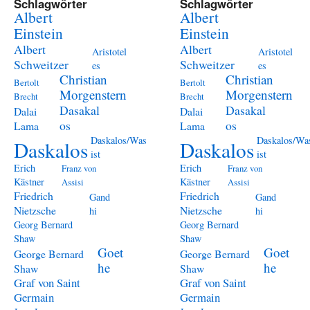
Schlagwörter
Schlagwörter
Albert
Albert
Einstein
Einstein
Albert
Albert
Aristotel
Aristotel
Schweitzer
Schweitzer
es
es
Christian
Christian
Bertolt
Bertolt
Morgenstern
Morgenstern
Brecht
Brecht
Dasakal
Dasakal
Dalai
Dalai
os
os
Lama
Lama
Daskalos/Was
Daskalos/Wa
Daskalos
Daskalos
ist
ist
Erich
Erich
Franz von
Franz von
Kästner
Kästner
Assisi
Assisi
Friedrich
Friedrich
Gand
Gand
Nietzsche
Nietzsche
hi
hi
Georg Bernard
Georg Bernard
Shaw
Shaw
Goet
Goet
George Bernard
George Bernard
he
he
Shaw
Shaw
Graf von Saint
Graf von Saint
Germain
Germain