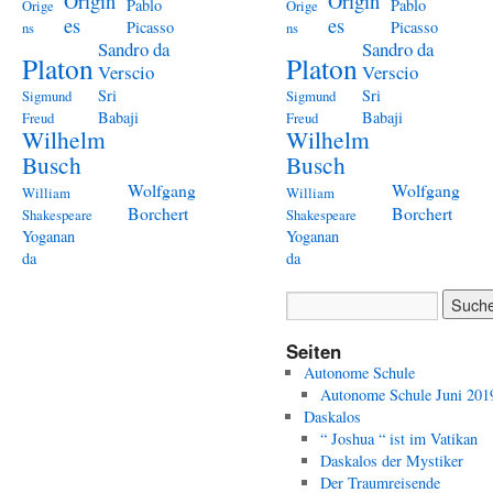
Origin
Origin
Pablo
Pablo
Orige
Orige
es
es
Picasso
Picasso
ns
ns
Sandro da
Sandro da
Platon
Platon
Verscio
Verscio
Sri
Sri
Sigmund
Sigmund
Babaji
Babaji
Freud
Freud
Wilhelm
Wilhelm
Busch
Busch
Wolfgang
Wolfgang
William
William
Borchert
Borchert
Shakespeare
Shakespeare
Yoganan
Yoganan
da
da
Seiten
Autonome Schule
Autonome Schule Juni 201
Daskalos
“ Joshua “ ist im Vatikan
Daskalos der Mystiker
Der Traumreisende