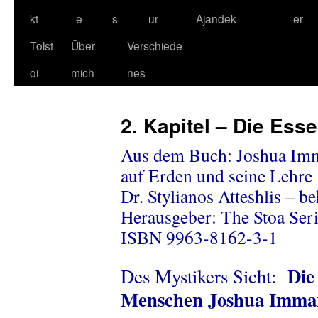
kt
e
s
ur
Ajandek
er
Tolst
Über
Verschiede
oi
mich
nes
2. Kapitel – Die Ess
Aus dem Buch: Joshua Imm
auf Erden und seine Lehre
Dr. Stylianos Atteshlis – b
Herausgeber: The Stoa Ser
ISBN 9963-8162-3-1
Die
Des Mystikers Sicht:
Menschen Joshua Imma