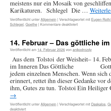
meistens nur ein Mosaik von geschliffe
Karikaturen. Schlegel Die …
Weiterl
Veröffentlicht unter
Allgemein
|
Verschlagwortet mit
Eugen Roth
für
Schlegel
,
Goethe
|
Kommentare deaktiviert
23.
Februar
–
14. Februar – Das göttliche im
Die
Gesellschaft
Veröffentlicht am
14. Februar 2026
von
anikodrozdy
Aus dem Tolstoi der Weisheit– 14. Febr
im Inneren Das Göttliche Gottesli
jedem einzelnen Menschen. Wenn sich 
erinnert, rettet ihn dieser Gedanke vor 
ihm, Gutes zu tun. Tolstoi Ein Heilige
→
Veröffentlicht unter
Allgemein
|
Verschlagwortet mit
Daskalos
,
G
für
deaktiviert