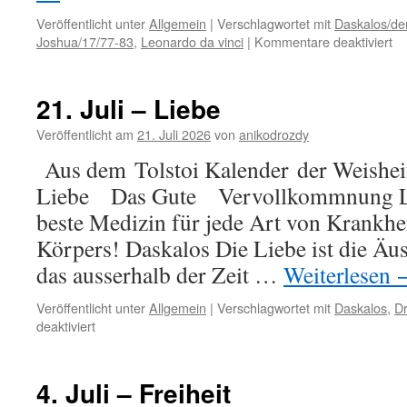
Veröffentlicht unter
Allgemein
|
Verschlagwortet mit
Daskalos/der
für
Joshua/17/77-83
,
Leonardo da vinci
|
Kommentare deaktiviert
28
Jul
–
21. Juli – Liebe
Re
Veröffentlicht am
21. Juli 2026
von
anikodrozdy
Aus dem Tolstoi Kalender der Weisheit 
Liebe Das Gute Vervollkommnung Lieb
beste Medizin für jede Art von Krankhei
Körpers! Daskalos Die Liebe ist die Äu
das ausserhalb der Zeit …
Weiterlesen
Veröffentlicht unter
Allgemein
|
Verschlagwortet mit
Daskalos
,
D
für
deaktiviert
21.
Juli
–
4. Juli – Freiheit
Liebe