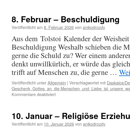
14.
Februar
–
8. Februar – Beschuldigung
Das
göttliche
Veröffentlicht am
8. Februar 2026
von
anikodrozdy
im
Aus dem Tolstoi Kalender der Weisheit 
Inneren
Beschuldigung Weshalb schieben die M
gerne die Schuld zu? Wer einem anderen
denkt unwillkürlich, er würde das gleich
trifft auf Menschen zu, die gerne …
Wei
Veröffentlicht unter
Allgemein
|
Verschlagwortet mit
Daskalos/De
Geschenk Gottes an die Menschen und Liebe ist unsere wah
für
Kommentare deaktiviert
8.
Februar
–
10. Januar – Religiöse Erzieh
Beschuldigung
Veröffentlicht am
10. Januar 2026
von
anikodrozdy