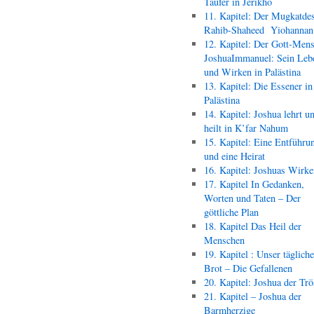
Täufer in Jerikho
11. Kapitel: Der Mugkatde
Rahib-Shaheed Yiohann
12. Kapitel: Der Gott-Men
JoshuaImmanuel: Sein Leb
und Wirken in Palästina
13. Kapitel: Die Essener in
Palästina
14. Kapitel: Joshua lehrt u
heilt in K’far Nahum
15. Kapitel: Eine Entführu
und eine Heirat
16. Kapitel: Joshuas Wirk
17. Kapitel In Gedanken,
Worten und Taten – Der
göttliche Plan
18. Kapitel Das Heil der
Menschen
19. Kapitel : Unser täglich
Brot – Die Gefallenen
20. Kapitel: Joshua der Trö
21. Kapitel – Joshua der
Barmherzige