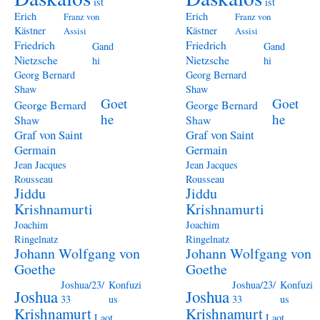
ist
ist
Erich
Erich
Franz von
Franz von
Kästner
Kästner
Assisi
Assisi
Friedrich
Friedrich
Gand
Gand
Nietzsche
Nietzsche
hi
hi
Georg Bernard
Georg Bernard
Shaw
Shaw
Goet
Goet
George Bernard
George Bernard
he
he
Shaw
Shaw
Graf von Saint
Graf von Saint
Germain
Germain
Jean Jacques
Jean Jacques
Rousseau
Rousseau
Jiddu
Jiddu
Krishnamurti
Krishnamurti
Joachim
Joachim
Ringelnatz
Ringelnatz
Johann Wolfgang von
Johann Wolfgang von
Goethe
Goethe
Joshua/23/
Konfuzi
Joshua/23/
Konfuzi
Joshua
Joshua
33
us
33
us
Krishnamurt
Krishnamurt
Laot
Laot