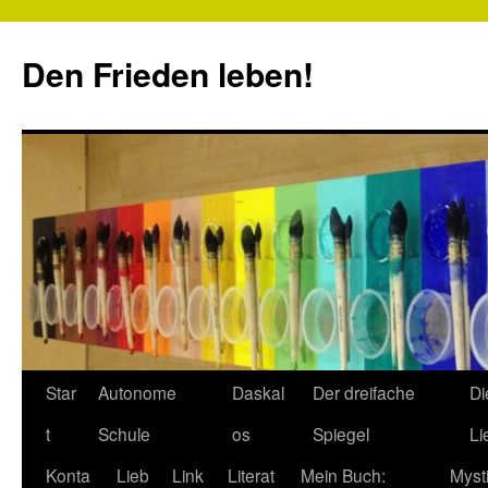
Zum
Inhalt
Den Frieden leben!
springen
Star
Autonome
Daskal
Der dreifache
Di
t
Schule
os
Spiegel
Li
Konta
Lieb
Link
Literat
Mein Buch:
Myst