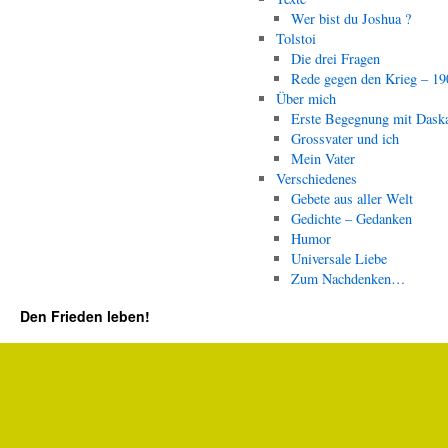
Wer bist du Joshua ?
Tolstoi
Die drei Fragen
Rede gegen den Krieg – 19
Über mich
Erste Begegnung mit Dask
Grossvater und ich
Mein Vater
Verschiedenes
Gebete aus aller Welt
Gedichte – Gedanken
Humor
Universale Liebe
Zum Nachdenken…
Den Frieden leben!