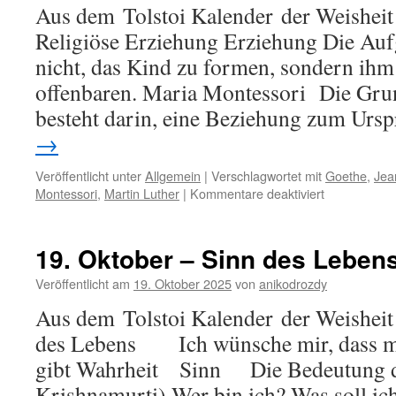
Aus dem Tolstoi Kalender der Weisheit 
Religiöse Erziehung Erziehung Die Au
nicht, das Kind zu formen, sondern ihm 
offenbaren. Maria Montessori Die Gru
besteht darin, eine Beziehung zum Ur
→
Veröffentlicht unter
Allgemein
|
Verschlagwortet mit
Goethe
,
Jea
für
Montessori
,
Martin Luther
|
Kommentare deaktiviert
10.
Januar
–
19. Oktober – Sinn des Leben
Religiöse
Erziehung
Veröffentlicht am
19. Oktober 2025
von
anikodrozdy
Aus dem Tolstoi Kalender der Weisheit
des Lebens Ich wünsche mir, dass m
gibt Wahrheit Sinn Die Bedeutung d
Krishnamurti) Wer bin ich? Was soll ich