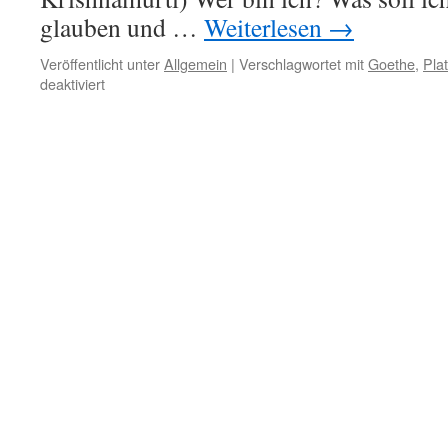
glauben und …
Weiterlesen
→
Veröffentlicht unter
Allgemein
|
Verschlagwortet mit
Goethe
,
Pla
für
deaktiviert
19.
Oktober
–
Sinn
des
Lebens