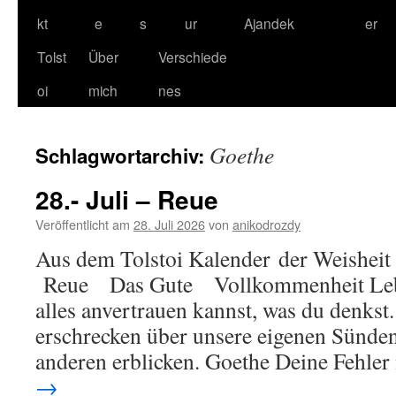
kt
e
s
ur
Ajandek
er
Tolst
Über
Verschiede
oi
mich
nes
Goethe
Schlagwortarchiv:
28.- Juli – Reue
Veröffentlicht am
28. Juli 2026
von
anikodrozdy
Aus dem Tolstoi Kalender der Weisheit 
Reue Das Gute Vollkommenheit Lebe 
alles anvertrauen kannst, was du denks
erschrecken über unsere eigenen Sünden
anderen erblicken. Goethe Deine Fehle
→