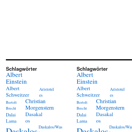
Schlagwörter
Schlagwörter
Albert
Albert
Einstein
Einstein
Albert
Albert
Aristotel
Aristotel
Schweitzer
Schweitzer
es
es
Christian
Christian
Bertolt
Bertolt
Morgenstern
Morgenstern
Brecht
Brecht
Dasakal
Dasakal
Dalai
Dalai
os
os
Lama
Lama
Daskalos/Was
Daskalos/Wa
Daskalos
Daskalos