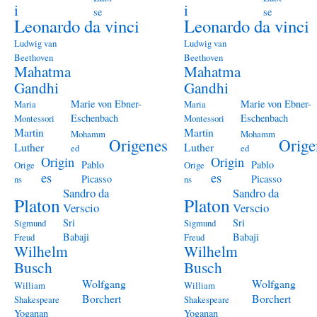
i
i
se
se
Leonardo da vinci
Leonardo da vinci
Ludwig van
Ludwig van
Beethoven
Beethoven
Mahatma
Mahatma
Gandhi
Gandhi
Marie von Ebner-
Marie von Ebner-
Maria
Maria
Eschenbach
Eschenbach
Montessori
Montessori
Martin
Martin
Mohamm
Mohamm
Origenes
Orige
Luther
Luther
ed
ed
Origin
Origin
Pablo
Pablo
Orige
Orige
es
es
Picasso
Picasso
ns
ns
Sandro da
Sandro da
Platon
Platon
Verscio
Verscio
Sri
Sri
Sigmund
Sigmund
Babaji
Babaji
Freud
Freud
Wilhelm
Wilhelm
Busch
Busch
Wolfgang
Wolfgang
William
William
Borchert
Borchert
Shakespeare
Shakespeare
Yoganan
Yoganan