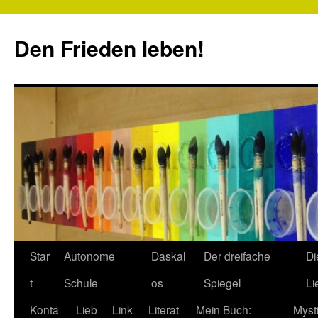
Zum
Inhalt
Den Frieden leben!
springen
Star
Autonome
Daskal
Der dreifache
Di
t
Schule
os
Spiegel
Li
Konta
Lieb
Link
Literat
Mein Buch:
Myst