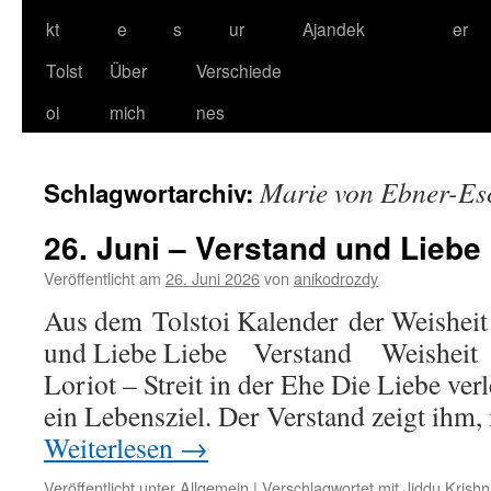
kt
e
s
ur
Ajandek
er
Tolst
Über
Verschiede
oi
mich
nes
Marie von Ebner-Es
Schlagwortarchiv:
26. Juni – Verstand und Liebe
Veröffentlicht am
26. Juni 2026
von
anikodrozdy
Aus dem Tolstoi Kalender der Weisheit
und Liebe Liebe Verstand We
Loriot – Streit in der Ehe Die Liebe ve
ein Lebensziel. Der Verstand zeigt ihm
Weiterlesen
→
Veröffentlicht unter
Allgemein
|
Verschlagwortet mit
Jiddu Krishn