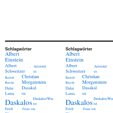
Schlagwörter
Schlagwörter
Albert
Albert
Einstein
Einstein
Albert
Albert
Aristotel
Aristotel
Schweitzer
Schweitzer
es
es
Christian
Christian
Bertolt
Bertolt
Morgenstern
Morgenstern
Brecht
Brecht
Dasakal
Dasakal
Dalai
Dalai
os
os
Lama
Lama
Daskalos/Was
Daskalos/Wa
Daskalos
Daskalos
ist
ist
Erich
Erich
Franz von
Franz von