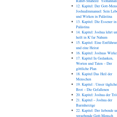
Rahib-Shaheed Yiohann
12. Kapitel: Der Gott-Men
JoshuaImmanuel: Sein Leb
und Wirken in Palästina
13. Kapitel: Die Essener in
Palästina
14. Kapitel: Joshua lehrt u
heilt in K’far Nahum
15. Kapitel: Eine Entführu
und eine Heirat
16. Kapitel: Joshuas Wirk
17. Kapitel In Gedanken,
Worten und Taten – Der
göttliche Plan
18. Kapitel Das Heil der
Menschen
19. Kapitel : Unser täglich
Brot – Die Gefallenen
20. Kapitel: Joshua der Trö
21. Kapitel – Joshua der
Barmherzige
22. Kapitel: Der liebende u
vergebende Gott-Mensch