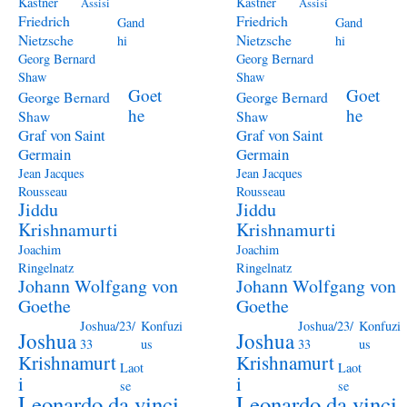
Kästner
Kästner
Assisi
Assisi
Friedrich
Friedrich
Gand
Gand
Nietzsche
Nietzsche
hi
hi
Georg Bernard
Georg Bernard
Shaw
Shaw
Goet
Goet
George Bernard
George Bernard
he
he
Shaw
Shaw
Graf von Saint
Graf von Saint
Germain
Germain
Jean Jacques
Jean Jacques
Rousseau
Rousseau
Jiddu
Jiddu
Krishnamurti
Krishnamurti
Joachim
Joachim
Ringelnatz
Ringelnatz
Johann Wolfgang von
Johann Wolfgang von
Goethe
Goethe
Joshua/23/
Konfuzi
Joshua/23/
Konfuzi
Joshua
Joshua
33
us
33
us
Krishnamurt
Krishnamurt
Laot
Laot
i
i
se
se
Leonardo da vinci
Leonardo da vinci