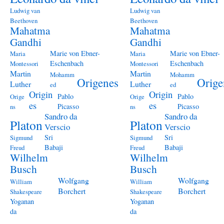
Ludwig van
Ludwig van
Beethoven
Beethoven
Mahatma
Mahatma
Gandhi
Gandhi
Marie von Ebner-
Marie von Ebner-
Maria
Maria
Eschenbach
Eschenbach
Montessori
Montessori
Martin
Martin
Mohamm
Mohamm
Origenes
Orige
Luther
Luther
ed
ed
Origin
Origin
Pablo
Pablo
Orige
Orige
es
es
Picasso
Picasso
ns
ns
Sandro da
Sandro da
Platon
Platon
Verscio
Verscio
Sri
Sri
Sigmund
Sigmund
Babaji
Babaji
Freud
Freud
Wilhelm
Wilhelm
Busch
Busch
Wolfgang
Wolfgang
William
William
Borchert
Borchert
Shakespeare
Shakespeare
Yoganan
Yoganan
da
da