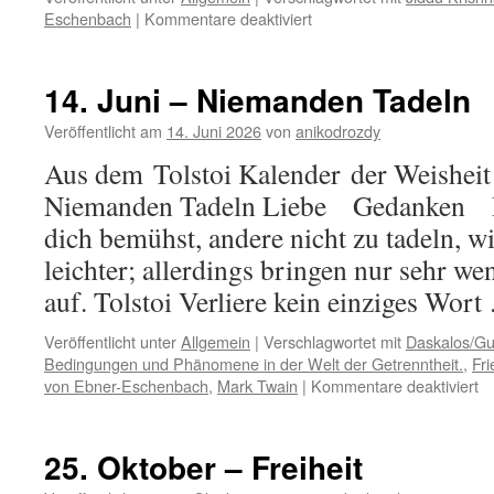
für
Eschenbach
|
Kommentare deaktiviert
26.
Juni
–
14. Juni – Niemanden Tadeln
Verstand
und
Veröffentlicht am
14. Juni 2026
von
anikodrozdy
Liebe
Aus dem Tolstoi Kalender der Weisheit 
Niemanden Tadeln Liebe Gedanken
dich bemühst, andere nicht zu tadeln, w
leichter; allerdings bringen nur sehr w
auf. Tolstoi Verliere kein einziges Wor
Veröffentlicht unter
Allgemein
|
Verschlagwortet mit
Daskalos/Gut
Bedingungen und Phänomene in der Welt der Getrenntheit.
,
Fri
fü
von Ebner-Eschenbach
,
Mark Twain
|
Kommentare deaktiviert
14
Ju
–
25. Oktober – Freiheit
N