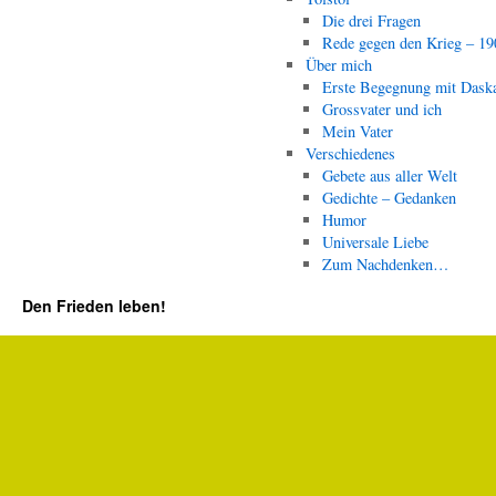
Die drei Fragen
Rede gegen den Krieg – 19
Über mich
Erste Begegnung mit Dask
Grossvater und ich
Mein Vater
Verschiedenes
Gebete aus aller Welt
Gedichte – Gedanken
Humor
Universale Liebe
Zum Nachdenken…
Den Frieden leben!