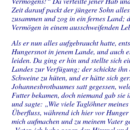
Vermögens!“ Da verteilte jener Hab und
Zeit darauf packt der jüngere Sohn alles
zusammen und zog in ein fernes Land; do
Vermögen in einem ausschweifenden Le
Als er nun alles aufgebraucht hatte, ent
Hungersnot in jenem Lande, und auch e
leiden. Da ging er hin und stellte sich 
Landes zur Verfügung; der schickte ihn a
Schweine zu hüten, und er hätte sich ge
Johannesbrotbaumes satt gegessen, welc
Futter bekamen, doch niemand gab sie i
und sagte: „Wie viele Taglöhner meines
Überfluss, während ich hier vor Hunge
mich aufmachen und zu meinem Vater g
„Vater, ich habe gegen den Himmel und