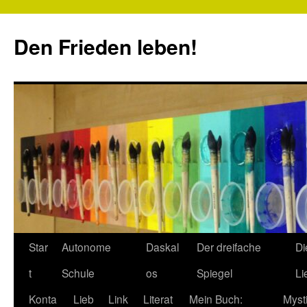
Zum
Inhalt
Den Frieden leben!
springen
Star
Autonome
Daskal
Der dreifache
Di
t
Schule
os
Spiegel
Li
Konta
Lieb
Link
Literat
Mein Buch:
Myst