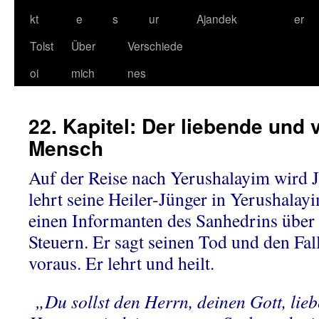
kt
e
s
ur
Ajandek
er
Tolst
Über
Verschiede
oi
mich
nes
22. Kapitel: Der liebende und
Mensch
Auf der Reise nach Yerushalayim wird J
lehrt seine Heiler-Jünger in Yerushalayi
einen Informanten des Sanhedrins über 
Steuern. Er sagt seinen Tod und den Fa
voraus. Er lehrt und heilt.
„Du sollst den Herrn, deinen Gott, lie