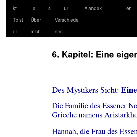
kt
e
s
ur
Ajandek
er
Tolst
Über
Verschiede
oi
mich
nes
6. Kapitel: Eine eige
Eine
Des Mystikers Sicht:
Die Familie des Essener No
Grieche namens Aristarkhos
Hannah, die Frau des Esse