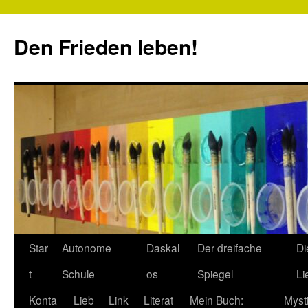
Zum
Inhalt
Den Frieden leben!
springen
Star
Autonome
Daskal
Der dreifache
Di
t
Schule
os
Spiegel
Li
Konta
Lieb
Link
Literat
Mein Buch:
Myst