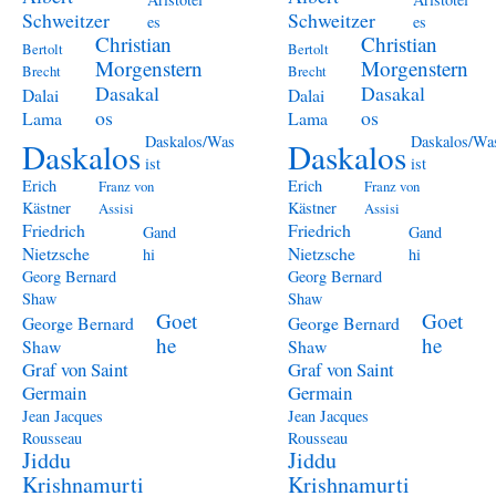
Schweitzer
Schweitzer
es
es
Christian
Christian
Bertolt
Bertolt
Morgenstern
Morgenstern
Brecht
Brecht
Dasakal
Dasakal
Dalai
Dalai
os
os
Lama
Lama
Daskalos/Was
Daskalos/Wa
Daskalos
Daskalos
ist
ist
Erich
Erich
Franz von
Franz von
Kästner
Kästner
Assisi
Assisi
Friedrich
Friedrich
Gand
Gand
Nietzsche
Nietzsche
hi
hi
Georg Bernard
Georg Bernard
Shaw
Shaw
Goet
Goet
George Bernard
George Bernard
he
he
Shaw
Shaw
Graf von Saint
Graf von Saint
Germain
Germain
Jean Jacques
Jean Jacques
Rousseau
Rousseau
Jiddu
Jiddu
Krishnamurti
Krishnamurti