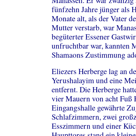
Manasseh. Er war zwanzig 
fünfzehn Jahre jünger als
Monate alt, als der Vater de
Mutter verstarb, war Manass
begüterter Essener Gastwir
unfruchtbar war, kannten M
Shamaons Zustimmung adopt
Eliezers Herberge lag an d
Yerushalayim und eine Mei
entfernt. Die Herberge hatt
vier Mauern von acht Fuß
Eingangshalle gewährte Zu
Schlafzimmern, zwei großz
Esszimmern und einer Küch
Haupttores stand ein klein