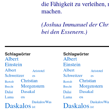
die Fähigkeit zu verleihen
machen.
(Joshua Immanuel der Chris
bei den Essenern.)
Schlagwörter
Schlagwörter
Albert
Albert
Einstein
Einstein
Albert
Albert
Aristotel
Aristotel
Schweitzer
Schweitzer
es
es
Christian
Christian
Bertolt
Bertolt
Morgenstern
Morgenstern
Brecht
Brecht
Dasakal
Dasakal
Dalai
Dalai
os
os
Lama
Lama
Daskalos/Was
Daskalos/Wa
Daskalos
Daskalos
ist
ist