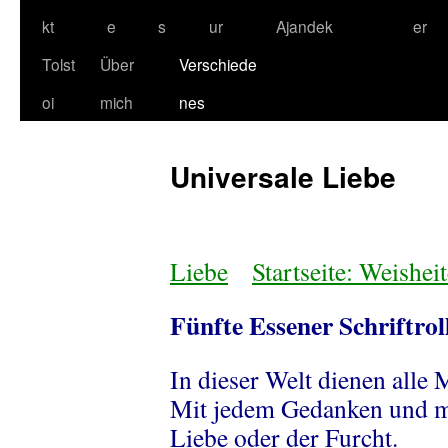
kt
e
s
ur
Ajandek
er
Tolst
Über
Verschiede
oi
mich
nes
Universale Liebe
Liebe
Startseite: Weishei
Fünfte Essener Schriftrol
In dieser Welt dienen alle
Mit jedem Gedanken und mit
Liebe oder der Furcht.