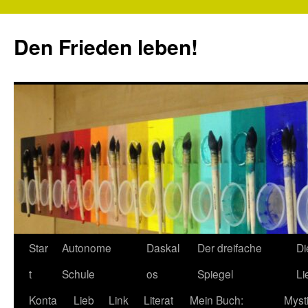
Zum
Inhalt
Den Frieden leben!
springen
Star
Autonome
Daskal
Der dreifache
Di
t
Schule
os
Spiegel
Li
Konta
Lieb
Link
Literat
Mein Buch:
Myst