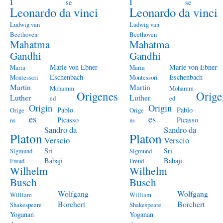
i
i
se
se
Leonardo da vinci
Leonardo da vinci
Ludwig van
Ludwig van
Beethoven
Beethoven
Mahatma
Mahatma
Gandhi
Gandhi
Marie von Ebner-
Marie von Ebner-
Maria
Maria
Eschenbach
Eschenbach
Montessori
Montessori
Martin
Martin
Mohamm
Mohamm
Origenes
Orige
Luther
Luther
ed
ed
Origin
Origin
Pablo
Pablo
Orige
Orige
es
es
Picasso
Picasso
ns
ns
Sandro da
Sandro da
Platon
Platon
Verscio
Verscio
Sri
Sri
Sigmund
Sigmund
Babaji
Babaji
Freud
Freud
Wilhelm
Wilhelm
Busch
Busch
Wolfgang
Wolfgang
William
William
Borchert
Borchert
Shakespeare
Shakespeare
Yoganan
Yoganan