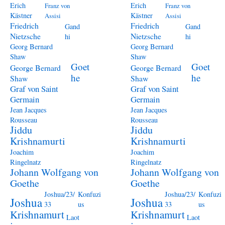
Erich
Erich
Franz von
Franz von
Kästner
Kästner
Assisi
Assisi
Friedrich
Friedrich
Gand
Gand
Nietzsche
Nietzsche
hi
hi
Georg Bernard
Georg Bernard
Shaw
Shaw
Goet
Goet
George Bernard
George Bernard
he
he
Shaw
Shaw
Graf von Saint
Graf von Saint
Germain
Germain
Jean Jacques
Jean Jacques
Rousseau
Rousseau
Jiddu
Jiddu
Krishnamurti
Krishnamurti
Joachim
Joachim
Ringelnatz
Ringelnatz
Johann Wolfgang von
Johann Wolfgang von
Goethe
Goethe
Joshua/23/
Konfuzi
Joshua/23/
Konfuzi
Joshua
Joshua
33
us
33
us
Krishnamurt
Krishnamurt
Laot
Laot