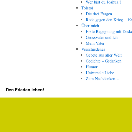
Wer bist du Joshua ?
Tolstoi
Die drei Fragen
Rede gegen den Krieg – 19
Über mich
Erste Begegnung mit Dask
Grossvater und ich
Mein Vater
Verschiedenes
Gebete aus aller Welt
Gedichte – Gedanken
Humor
Universale Liebe
Zum Nachdenken…
Den Frieden leben!