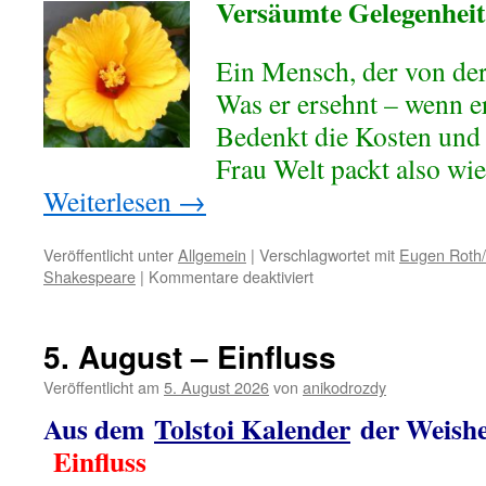
Versäumte Gelegenheit
Ein Mensch, der von de
Was er ersehnt – wenn e
Bedenkt die Kosten und 
Frau Welt packt also wie
Weiterlesen
→
Veröffentlicht unter
Allgemein
|
Verschlagwortet mit
Eugen Roth/
für
Shakespeare
|
Kommentare deaktiviert
6.
August
–
5. August – Einfluss
Die
Macht
Veröffentlicht am
5. August 2026
von
anikodrozdy
des
Aus dem
Tolstoi Kalender
der Weishe
Verstandes
Einfluss