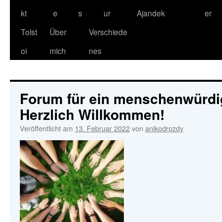
kt
e
s
ur
Ajandek
er
Tolst
Über
Verschiede
oi
mich
nes
Forum für ein menschenwürdi
Herzlich Willkommen!
Veröffentlicht am
13. Februar 2022
von
anikodrozdy