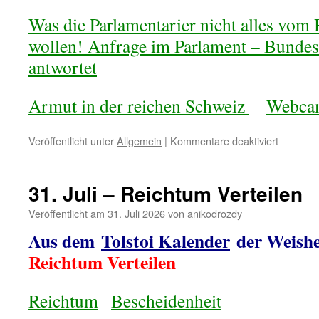
Was die Parlamentarier nicht alles vom
wollen! Anfrage im Parlament – Bundes
antwortet
Armut in der reichen Schweiz
Webca
für
Veröffentlicht unter
Allgemein
|
Kommentare deaktiviert
1.
8.
–
31. Juli – Reichtum Verteilen
Freiheit
–
Veröffentlicht am
31. Juli 2026
von
anikodrozdy
Nationalf
Aus dem
Tolstoi Kalender
der Weishei
in
der
Reichtum Verteilen
Schweiz
Reichtum
Bescheidenheit