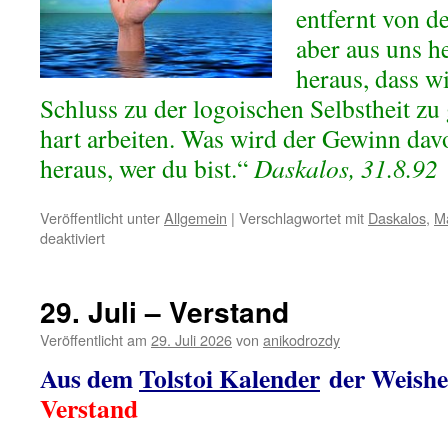
entfernt von d
aber aus uns h
heraus, dass w
Schluss zu der logoischen Selbstheit zu
hart arbeiten. Was wird der Gewinn dav
heraus, wer du bist.“
Daskalos, 31.8.92
Veröffentlicht unter
Allgemein
|
Verschlagwortet mit
Daskalos
,
M
für
deaktiviert
30.
Juli
–
29. Juli – Verstand
Vergebung
Veröffentlicht am
29. Juli 2026
von
anikodrozdy
Aus dem
Tolstoi Kalender
der Weishei
Verstand