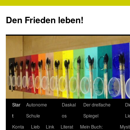
Zum
Inhalt
Den Frieden leben!
springen
Star
Autonome
Daskal
Der dreifache
Di
t
Schule
os
Spiegel
Li
Konta
Lieb
Link
Literat
Mein Buch:
Myst