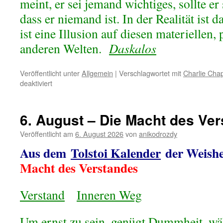
meint, er sei jemand wichtiges, sollte e
dass er niemand ist. In der Realität ist d
ist eine Illusion auf diesen materiellen
anderen Welten.
Daskalos
Veröffentlicht unter
Allgemein
|
Verschlagwortet mit
Charlie Chap
für
deaktiviert
Heute
–
7.
6. August – Die Macht des Ve
August
–
Veröffentlicht am
6. August 2026
von
anikodrozdy
Eitelkeit
Aus dem
Tolstoi Kalender
der Weishe
und
Ruhm
Macht des Verstandes
Verstand
Inneren Weg
Um ernst zu sein, genügt Dummheit, w