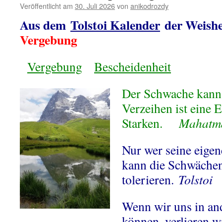
Verteilen
Veröffentlicht am
30. Juli 2026
von
anikodrozdy
Aus dem
Tolstoi Kalender
der Weishei
Vergebung
Vergebung
Bescheidenheit
Der Schwache kann 
Verzeihen ist eine 
Starken.
Mahatm
Nur wer seine eige
kann die Schwächen
tolerieren.
Tolstoi
Wenn wir uns in an
können, verlieren w