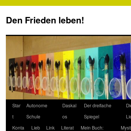
Zum
Inhalt
Den Frieden leben!
springen
Star
Autonome
Daskal
Der dreifache
Di
t
Schule
os
Spiegel
Li
Konta
Lieb
Link
Literat
Mein Buch:
Myst