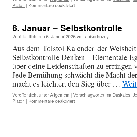
für
Platon
|
Kommentare deaktiviert
1.
Februar
–
6. Januar – Selbstkontrolle
Geistiges
Leben
Veröffentlicht am
6. Januar 2026
von
anikodrozdy
Aus dem Tolstoi Kalender der Weisheit 
Selbstkontrolle Denken Elementale Ega
über deine Leidenschaften zu erringen ve
Jede Bemühung schwächt die Macht der
macht es leichter, den Sieg über …
Weit
Veröffentlicht unter
Allgemein
|
Verschlagwortet mit
Daskalos
,
J
für
Platon
|
Kommentare deaktiviert
6.
Januar
–
Selbstkontrolle