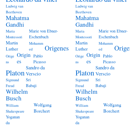
Ludwig van
Ludwig van
Beethoven
Beethoven
Mahatma
Mahatma
Gandhi
Gandhi
Marie von Ebner-
Marie von Ebner-
Maria
Maria
Eschenbach
Eschenbach
Montessori
Montessori
Martin
Martin
Mohamm
Mohamm
Origenes
Orige
Luther
Luther
ed
ed
Origin
Origin
Pablo
Pablo
Orige
Orige
es
es
Picasso
Picasso
ns
ns
Sandro da
Sandro da
Platon
Platon
Verscio
Verscio
Sri
Sri
Sigmund
Sigmund
Babaji
Babaji
Freud
Freud
Wilhelm
Wilhelm
Busch
Busch
Wolfgang
Wolfgang
William
William
Borchert
Borchert
Shakespeare
Shakespeare
Yoganan
Yoganan
da
da