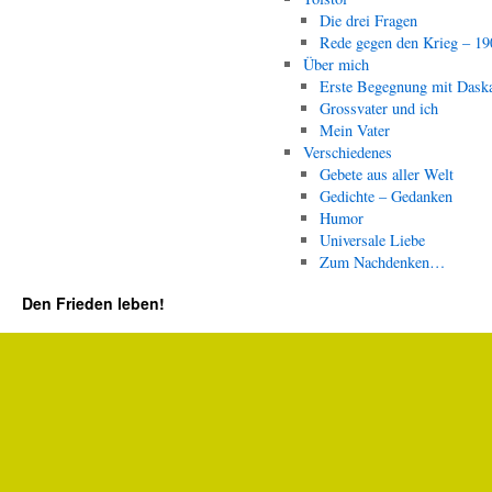
Die drei Fragen
Rede gegen den Krieg – 19
Über mich
Erste Begegnung mit Dask
Grossvater und ich
Mein Vater
Verschiedenes
Gebete aus aller Welt
Gedichte – Gedanken
Humor
Universale Liebe
Zum Nachdenken…
Den Frieden leben!