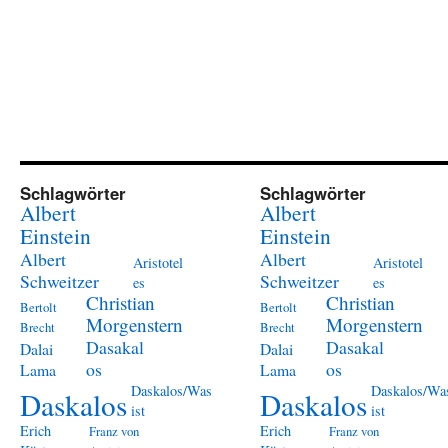
Schlagwörter
Schlagwörter
Albert
Albert
Einstein
Einstein
Albert
Albert
Aristotel
Aristotel
Schweitzer
Schweitzer
es
es
Christian
Christian
Bertolt
Bertolt
Morgenstern
Morgenstern
Brecht
Brecht
Dasakal
Dasakal
Dalai
Dalai
os
os
Lama
Lama
Daskalos/Was
Daskalos/Wa
Daskalos
Daskalos
ist
ist
Erich
Erich
Franz von
Franz von