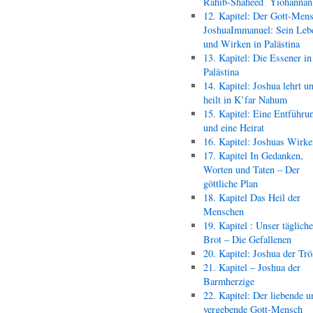
Rahib-Shaheed Yiohann
12. Kapitel: Der Gott-Men
JoshuaImmanuel: Sein Leb
und Wirken in Palästina
13. Kapitel: Die Essener in
Palästina
14. Kapitel: Joshua lehrt u
heilt in K’far Nahum
15. Kapitel: Eine Entführu
und eine Heirat
16. Kapitel: Joshuas Wirk
17. Kapitel In Gedanken,
Worten und Taten – Der
göttliche Plan
18. Kapitel Das Heil der
Menschen
19. Kapitel : Unser täglich
Brot – Die Gefallenen
20. Kapitel: Joshua der Trö
21. Kapitel – Joshua der
Barmherzige
22. Kapitel: Der liebende u
vergebende Gott-Mensch