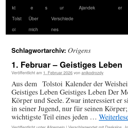
kt
e
s
ur
Ajandek
er
Tolst
Über
Verschiede
oi
mich
nes
Origens
Schlagwortarchiv:
1. Februar – Geistiges Leben
Veröffentlicht am
1. Februar 2026
von
anikodrozdy
Aus dem Tolstoi Kalender der Weisheit
Geistiges Leben Geistiges Leben Der M
Körper und Seele. Zwar interessiert er s
in seiner Jugend, nur für seinen Körper;
wichtigste Teil eines jeden …
Weiterles
Veröffentlicht unter
Allgemein
|
Verschlagwortet mit
Daskalos
,
J