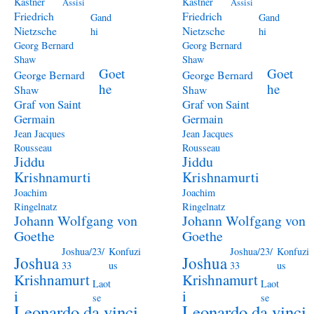
Kästner
Kästner
Assisi
Assisi
Friedrich
Friedrich
Gand
Gand
Nietzsche
Nietzsche
hi
hi
Georg Bernard
Georg Bernard
Shaw
Shaw
Goet
Goet
George Bernard
George Bernard
he
he
Shaw
Shaw
Graf von Saint
Graf von Saint
Germain
Germain
Jean Jacques
Jean Jacques
Rousseau
Rousseau
Jiddu
Jiddu
Krishnamurti
Krishnamurti
Joachim
Joachim
Ringelnatz
Ringelnatz
Johann Wolfgang von
Johann Wolfgang von
Goethe
Goethe
Joshua/23/
Konfuzi
Joshua/23/
Konfuzi
Joshua
Joshua
33
us
33
us
Krishnamurt
Krishnamurt
Laot
Laot
i
i
se
se
Leonardo da vinci
Leonardo da vinci