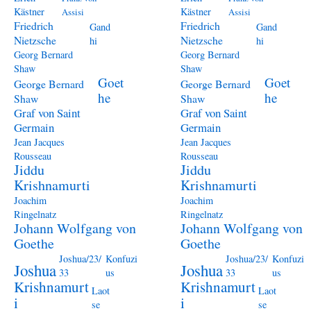
Kästner
Kästner
Assisi
Assisi
Friedrich
Friedrich
Gand
Gand
Nietzsche
Nietzsche
hi
hi
Georg Bernard
Georg Bernard
Shaw
Shaw
Goet
Goet
George Bernard
George Bernard
he
he
Shaw
Shaw
Graf von Saint
Graf von Saint
Germain
Germain
Jean Jacques
Jean Jacques
Rousseau
Rousseau
Jiddu
Jiddu
Krishnamurti
Krishnamurti
Joachim
Joachim
Ringelnatz
Ringelnatz
Johann Wolfgang von
Johann Wolfgang von
Goethe
Goethe
Joshua/23/
Konfuzi
Joshua/23/
Konfuzi
Joshua
Joshua
33
us
33
us
Krishnamurt
Krishnamurt
Laot
Laot
i
i
se
se