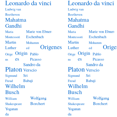
Leonardo da vinci
Leonardo da vinci
Ludwig van
Ludwig van
Beethoven
Beethoven
Mahatma
Mahatma
Gandhi
Gandhi
Marie von Ebner-
Marie von Ebner-
Maria
Maria
Eschenbach
Eschenbach
Montessori
Montessori
Martin
Martin
Mohamm
Mohamm
Origenes
Orige
Luther
Luther
ed
ed
Origin
Origin
Pablo
Pablo
Orige
Orige
es
es
Picasso
Picasso
ns
ns
Sandro da
Sandro da
Platon
Platon
Verscio
Verscio
Sri
Sri
Sigmund
Sigmund
Babaji
Babaji
Freud
Freud
Wilhelm
Wilhelm
Busch
Busch
Wolfgang
Wolfgang
William
William
Borchert
Borchert
Shakespeare
Shakespeare
Yoganan
Yoganan
da
da