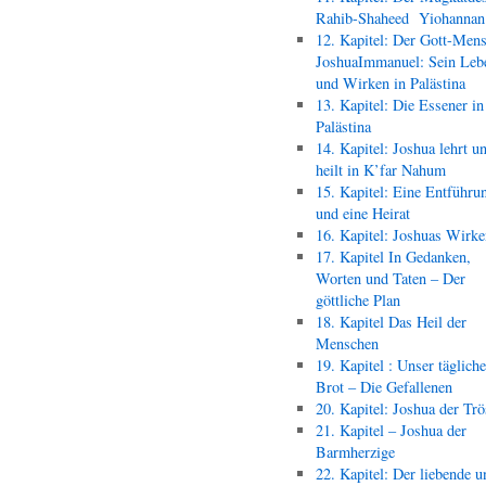
Rahib-Shaheed Yiohann
12. Kapitel: Der Gott-Men
JoshuaImmanuel: Sein Leb
und Wirken in Palästina
13. Kapitel: Die Essener in
Palästina
14. Kapitel: Joshua lehrt u
heilt in K’far Nahum
15. Kapitel: Eine Entführu
und eine Heirat
16. Kapitel: Joshuas Wirk
17. Kapitel In Gedanken,
Worten und Taten – Der
göttliche Plan
18. Kapitel Das Heil der
Menschen
19. Kapitel : Unser täglich
Brot – Die Gefallenen
20. Kapitel: Joshua der Trö
21. Kapitel – Joshua der
Barmherzige
22. Kapitel: Der liebende u