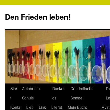
Zum
Inhalt
Den Frieden leben!
springen
Star
Autonome
Daskal
Der dreifache
Di
t
Schule
os
Spiegel
Li
Konta
Lieb
Link
Literat
Mein Buch:
Myst