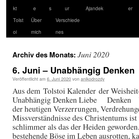
kt
e
s
ur
Ajandek
er
Tolst
Über
Verschiede
oi
mich
nes
Juni 2020
Archiv des Monats:
6. Juni – Unabhängig Denken
Veröffentlicht am
6. Juni 2020
von
anikodrozdy
Aus dem Tolstoi Kalender der Weisheit–
Unabhängig Denken Liebe Denken W
der heutigen Verzerrungen, Verdrehung
Missverständnisse des Christentums ist
schlimmer als das der Heiden geworden.
bestehende Böse im Leben ausrotten, 