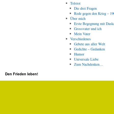
Tolstoi
Die drei Fragen
Rede gegen den Krieg – 19
Über mich
Erste Begegnung mit Dask
Grossvater und ich
Mein Vater
Verschiedenes
Gebete aus aller Welt
Gedichte – Gedanken
Humor
Universale Liebe
Zum Nachdenken…
Den Frieden leben!