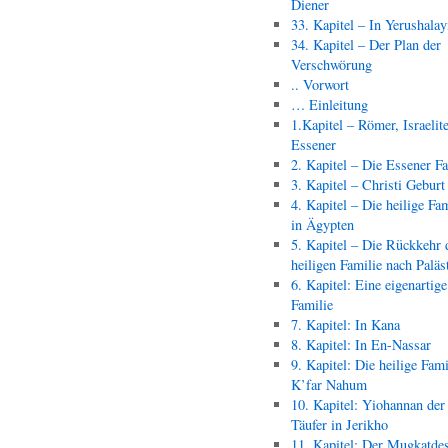
Diener
33. Kapitel – In Yerushala
34. Kapitel – Der Plan der
Verschwörung
.. Vorwort
… Einleitung
1.Kapitel – Römer, Israelit
Essener
2. Kapitel – Die Essener F
3. Kapitel – Christi Geburt
4. Kapitel – Die heilige Fam
in Ägypten
5. Kapitel – Die Rückkehr 
heiligen Familie nach Paläs
6. Kapitel: Eine eigenartige
Familie
7. Kapitel: In Kana
8. Kapitel: In En-Nassar
9. Kapitel: Die heilige Fami
K’far Nahum
10. Kapitel: Yiohannan der
Täufer in Jerikho
11. Kapitel: Der Mugkatde