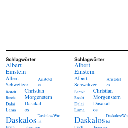
Schlagwörter
Schlagwörter
Albert
Albert
Einstein
Einstein
Albert
Albert
Aristotel
Aristotel
Schweitzer
Schweitzer
es
es
Christian
Christian
Bertolt
Bertolt
Morgenstern
Morgenstern
Brecht
Brecht
Dasakal
Dasakal
Dalai
Dalai
os
os
Lama
Lama
Daskalos/Was
Daskalos/Wa
Daskalos
Daskalos
ist
ist
Erich
Erich
Franz von
Franz von