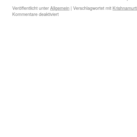
Veröffentlicht unter
Allgemein
|
Verschlagwortet mit
Krishnamurt
für
Kommentare deaktiviert
6.
Juni
–
Unabhängig
Denken