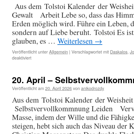
Aus dem Tolstoi Kalender der Weisheit
Gewalt Arbeit Lebe so, dass das Himme
Erden möglich wird. Führe ein Leben, d
sondern auf Liebe beruht. Tolstoi Es ist
glauben, es …
Weiterlesen
→
Veröffentlicht unter
Allgemein
|
Verschlagwortet mit
Daskalos
,
J
für
deaktiviert
21.
April
–
20. April – Selbstvervollkom
Thema:
Gewalt
Veröffentlicht am
20. April 2026
von
anikodrozdy
Aus dem Tolstoi Kalender der Weisheit 
Selbstvervollkommnung Leiden Ver
Masse, indem der Wille und die Fähigkei
steigen, hebt sich auch das Niveau der 