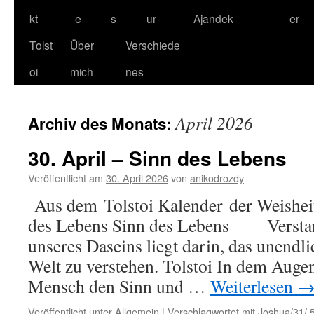
kt
e
s
ur
Ajandek
er
Tolst
Über
Verschiede
oi
mich
nes
April 2026
Archiv des Monats:
30. April – Sinn des Lebens
Veröffentlicht am
30. April 2026
von
anikodrozdy
Aus dem Tolstoi Kalender der Weisheit
des Lebens Sinn des Lebens Versta
unseres Daseins liegt darin, das unendli
Welt zu verstehen. Tolstoi In dem Augen
Mensch den Sinn und …
Weiterlesen
Veröffentlicht unter
Allgemein
|
Verschlagwortet mit
Joshua/31/ 