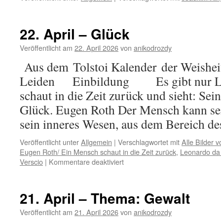
22. April – Glück
Veröffentlicht am
22. April 2026
von
anikodrozdy
Aus dem Tolstoi Kalender der Weisheit
Leiden Einbildung Es gibt nur Li
schaut in die Zeit zurück und sieht: Sei
Glück. Eugen Roth Der Mensch kann sei
sein inneres Wesen, aus dem Bereich 
Veröffentlicht unter
Allgemein
|
Verschlagwortet mit
Alle Bilder 
Eugen Roth/ Ein Mensch schaut in die Zeit zurück
,
Leonardo da 
für
Verscio
|
Kommentare deaktiviert
22.
April
–
21. April – Thema: Gewalt
Glück
Veröffentlicht am
21. April 2026
von
anikodrozdy