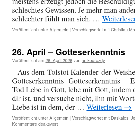
meistens erzeugt jedoch die Beschuldig
schlechtes Gewissen. Je mehr man ander
schlechter fühlt man sich. …
Weiterles
Veröffentlicht unter
Allgemein
|
Verschlagwortet mit
Christian M
26. April – Gotteserkenntnis
Veröffentlicht am
26. April 2026
von
anikodrozdy
Aus dem Tolstoi Kalender der Weishei
Gotteserkenntnis Gotteserkenntnis 
Tod Lebe in Gott, lebe mit Gott, indem d
dir ist, und versuche nicht, ihn mit Wort
Liebe ist in dem, der …
Weiterlesen
→
Veröffentlicht unter
Allgemein
|
Verschlagwortet mit
Daskalos
,
J
für
Kommentare deaktiviert
26.