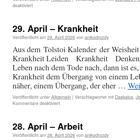
für
deaktiviert
30.
April
–
29. April – Krankheit
Sinn
des
Veröffentlicht am
29. April 2026
von
anikodrozdy
Lebens
Aus dem Tolstoi Kalender der Weisheit 
Krankheit Leiden Krankheit Denken 
Leben nach dem Tode nach, dann ist es, 
Krankheit dem Übergang von einem Le
näher, einem Übergang, der eher …
Wei
Veröffentlicht unter
Allgemein
|
Verschlagwortet mit
Daskalos
,
J
für
Kommentare deaktiviert
29.
April
–
28. April – Arbeit
Krankheit
Veröffentlicht am
28. April 2026
von
anikodrozdy