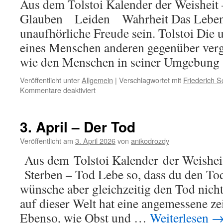
Aus dem Tolstoi Kalender der Weisheit 
Glauben Leiden Wahrheit Das Leben s
unaufhörliche Freude sein. Tolstoi Die
eines Menschen anderen gegenüber verg
wie den Menschen in seiner Umgebun
Veröffentlicht unter
Allgemein
|
Verschlagwortet mit
Friederich Sc
für
Kommentare deaktiviert
4.
April
–
3. April – Der Tod
Freude
Veröffentlicht am
3. April 2026
von
anikodrozdy
Aus dem Tolstoi Kalender der Weisheit
Sterben – Tod Lebe so, dass du den Tod 
wünsche aber gleichzeitig den Tod nicht 
auf dieser Welt hat eine angemessene ze
Ebenso, wie Obst und …
Weiterlesen