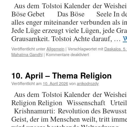
Aus dem Tolstoi Kalender der Weisheit
Böse Gebet Das Böse Seele In der g
alles enger miteinander verbunden als in
Jede Lüge erzeugt viele Lügen, jede Gr
Grausamkeit. Tolstoi Achte darauf, …
W
Veröffentlicht unter
Allgemein
|
Verschlagwortet mit
Daskalos. 5
für
Mahatma Gandhi
|
Kommentare deaktiviert
11.
April
–
10. April – Thema Religion
Das
Böse
Veröffentlicht am
10. April 2026
von
anikodrozdy
Aus dem Tolstoi Kalender der Weisheit
Religion Religion Wissensch
Krishnamurti: Revolution des Bewuss
Geist, der im Menschen weilt, tritt imme