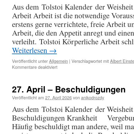
Aus dem Tolstoi Kalender der Weisheit 
Arbeit Arbeit ist die notwendige Voraus
erstens gerne verrichtete, freie Arbeit 
Arbeit, die den Appetit anregt und einen
verleiht. Tolstoi Körperliche Arbeit sch
Weiterlesen
→
Veröffentlicht unter
Allgemein
|
Verschlagwortet mit
Albert Einst
für
Kommentare deaktiviert
28.
April
–
27. April – Beschuldigungen
Arbeit
Veröffentlicht am
27. April 2026
von
anikodrozdy
Aus dem Tolstoi Kalender der Weisheit 
Beschuldigungen Krankheit Vergebu
Häufig beschuldigt man andere, weil man