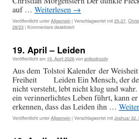
Christian Morgenstern Der dunkle Fleck
auf …
Weiterlesen
→
Veröffentlicht unter
Allgemein
|
Verschlagwortet mit
25-27
,
Chris
für
28/23
|
Kommentare deaktiviert
20.
April
–
19. April – Leiden
Selbstvervollkommnung
Veröffentlicht am
19. April 2026
von
anikodrozdy
Aus dem Tolstoi Kalender der Weisheit 
Freiheit Leiden Ein Mensch, der den
nicht versteht, lebt nicht klug und wah
ein verinnerlichtes Leben führt, kann er
erkennen, dass das Leiden ihn …
Weite
Veröffentlicht unter
Allgemein
|
Verschlagwortet mit
Joshua/ 32. 