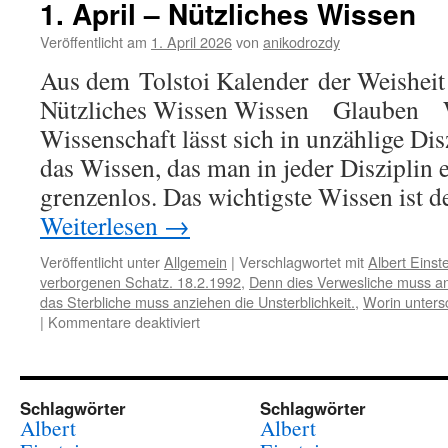
1. April – Nützliches Wissen
Geistige
Vervollkommnung
Veröffentlicht am
1. April 2026
von
anikodrozdy
Aus dem Tolstoi Kalender der Weisheit 
Nützliches Wissen Wissen Glauben W
Wissenschaft lässt sich in unzählige Dis
das Wissen, das man in jeder Disziplin 
grenzenlos. Das wichtigste Wissen ist
Weiterlesen
→
Veröffentlicht unter
Allgemein
|
Verschlagwortet mit
Albert Einst
verborgenen Schatz. 18.2.1992
,
Denn dies Verwesliche muss an
das Sterbliche muss anziehen die Unsterblichkeit.
,
Worin unters
für
|
Kommentare deaktiviert
1.
April
–
Nützliches
Schlagwörter
Schlagwörter
Wissen
Albert
Albert