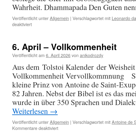
Wahrheit. Dhammapada Den Guten ne
Veröffentlicht unter
Allgemein
|
Verschlagwortet mit
Leonardo da 
für
deaktiviert
7.
April
–
6. April – Vollkommenheit
Böses
mit
Veröffentlicht am
6. April 2026
von
anikodrozdy
Gutem
Aus dem Tolstoi Kalender der Weisheit 
vergelten
Vollkommenheit Vervollkommnung Se
kleine Prinz von Antoine de Saint-Exupè
82 Jahren. Nebst der Bibel ist es das m
wurde in über 350 Sprachen und Dialek
Weiterlesen
→
Veröffentlicht unter
Allgemein
|
Verschlagwortet mit
Antoine de 
für
Kommentare deaktiviert
6.