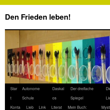
Zum
Inhalt
Den Frieden leben!
springen
Star
Autonome
Daskal
Der dreifache
Di
t
Schule
os
Spiegel
Li
Konta
Lieb
Link
Literat
Mein Buch:
Myst