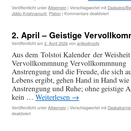
Veröffentlicht unter
Allgemein
|
Verschlagwortet mit
Daskalos/Bis
für
Jiddu Krishnamurti
,
Platon
|
Kommentare deaktiviert
3.
April
–
2. April – Geistige Vervollko
Der
Tod
Veröffentlicht am
2. April 2026
von
anikodrozdy
Aus dem Tolstoi Kalender der Weisheit 
Vervollkommnung Vervollkommnung W
Anstrengung und die Freude, die sich a
Lebens ergibt, gehen Hand in Hand wie 
Anstrengung und Ruhe; ohne geistige A
kein …
Weiterlesen
→
Veröffentlicht unter
Allgemein
|
Verschlagwortet mit
Daskalos/nich
für
deaktiviert
2.
April
–