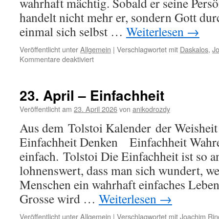
wahrhaft mächtig. Sobald er seine Persön
handelt nicht mehr er, sondern Gott du
einmal sich selbst …
Weiterlesen
→
Veröffentlicht unter
Allgemein
|
Verschlagwortet mit
Daskalos
,
J
für
Kommentare deaktiviert
24.
April
–
23. April – Einfachheit
Inneres
Streben
Veröffentlicht am
23. April 2026
von
anikodrozdy
Aus dem Tolstoi Kalender der Weisheit
Einfachheit Denken Einfachheit Wahre
einfach. Tolstoi Die Einfachheit ist so 
lohnenswert, dass man sich wundert, w
Menschen ein wahrhaft einfaches Leben 
Grosse wird …
Weiterlesen
→
Veröffentlicht unter
Allgemein
|
Verschlagwortet mit
Joachim Rin