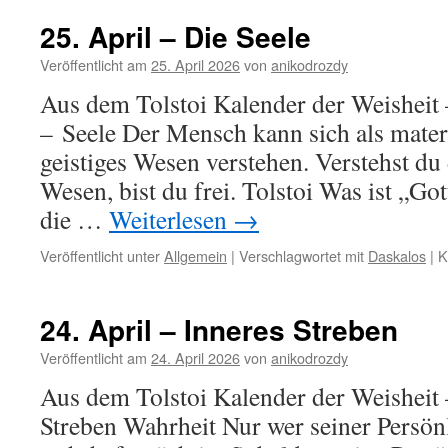
April
–
25. April – Die Seele
Gotteserkenntnis
Veröffentlicht am
25. April 2026
von
anikodrozdy
Aus dem Tolstoi Kalender der Weisheit –
– Seele Der Mensch kann sich als materi
geistiges Wesen verstehen. Verstehst du 
Wesen, bist du frei. Tolstoi Was ist „Go
die …
Weiterlesen
→
Veröffentlicht unter
Allgemein
|
Verschlagwortet mit
Daskalos
|
K
24. April – Inneres Streben
Veröffentlicht am
24. April 2026
von
anikodrozdy
Aus dem Tolstoi Kalender der Weisheit 
Streben Wahrheit Nur wer seiner Persönl