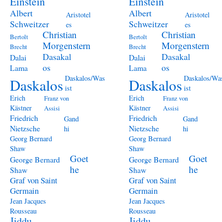
Einstein
Einstein
Albert
Albert
Aristotel
Aristotel
Schweitzer
Schweitzer
es
es
Christian
Christian
Bertolt
Bertolt
Morgenstern
Morgenstern
Brecht
Brecht
Dasakal
Dasakal
Dalai
Dalai
os
os
Lama
Lama
Daskalos/Was
Daskalos/Wa
Daskalos
Daskalos
ist
ist
Erich
Erich
Franz von
Franz von
Kästner
Kästner
Assisi
Assisi
Friedrich
Friedrich
Gand
Gand
Nietzsche
Nietzsche
hi
hi
Georg Bernard
Georg Bernard
Shaw
Shaw
Goet
Goet
George Bernard
George Bernard
he
he
Shaw
Shaw
Graf von Saint
Graf von Saint
Germain
Germain
Jean Jacques
Jean Jacques
Rousseau
Rousseau
Jiddu
Jiddu