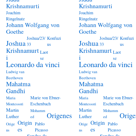
Krishnamurti
Krishnamurti
Joachim
Joachim
Ringelnatz
Ringelnatz
Johann Wolfgang von
Johann Wolfgang von
Goethe
Goethe
Joshua/23/
Konfuzi
Joshua/23/
Konfuzi
Joshua
Joshua
33
us
33
us
Krishnamurt
Krishnamurt
Laot
Laot
i
i
se
se
Leonardo da vinci
Leonardo da vinci
Ludwig van
Ludwig van
Beethoven
Beethoven
Mahatma
Mahatma
Gandhi
Gandhi
Marie von Ebner-
Marie von Ebner-
Maria
Maria
Eschenbach
Eschenbach
Montessori
Montessori
Martin
Martin
Mohamm
Mohamm
Origenes
Orige
Luther
Luther
ed
ed
Origin
Origin
Pablo
Pablo
Orige
Orige
es
es
Picasso
Picasso
ns
ns
Sandro da
Sandro da