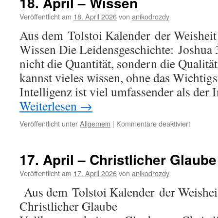
18. April – Wissen
Veröffentlicht am
18. April 2026
von
anikodrozdy
Aus dem Tolstoi Kalender der Weisheit
Wissen Die Leidensgeschichte: Joshua 3
nicht die Quantität, sondern die Qualitä
kannst vieles wissen, ohne das Wichtigs
Intelligenz ist viel umfassender als der 
Weiterlesen
→
für
Veröffentlicht unter
Allgemein
|
Kommentare deaktiviert
18.
April
–
17. April – Christlicher Glaube
Wissen
Veröffentlicht am
17. April 2026
von
anikodrozdy
Aus dem Tolstoi Kalender der Weisheit
Christlicher Glaube