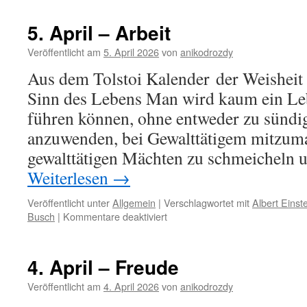
April
–
5. April – Arbeit
Vollkommenheit
Veröffentlicht am
5. April 2026
von
anikodrozdy
Aus dem Tolstoi Kalender der Weisheit 
Sinn des Lebens Man wird kaum ein Le
führen können, ohne entweder zu sündi
anzuwenden, bei Gewalttätigem mitzum
gewalttätigen Mächten zu schmeicheln 
Weiterlesen
→
Veröffentlicht unter
Allgemein
|
Verschlagwortet mit
Albert Einst
für
Busch
|
Kommentare deaktiviert
5.
April
–
4. April – Freude
Arbeit
Veröffentlicht am
4. April 2026
von
anikodrozdy