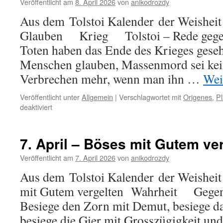
Glaube
Veröffentlicht am
8. April 2026
von
anikodrozdy
Aus dem Tolstoi Kalender der Weisheit
Glauben Krieg Tolstoi – Rede gege
Toten haben das Ende des Krieges geseh
Menschen glauben, Massenmord sei kei
Verbrechen mehr, wenn man ihn …
Wei
Veröffentlicht unter
Allgemein
|
Verschlagwortet mit
Origenes
,
Pl
für
deaktiviert
8.
April
–
7. April – Böses mit Gutem ve
Thema:
Krieg
Veröffentlicht am
7. April 2026
von
anikodrozdy
Aus dem Tolstoi Kalender der Weisheit
mit Gutem vergelten Wahrheit Ge
Besiege den Zorn mit Demut, besiege d
besiege die Gier mit Grosszügigkeit un