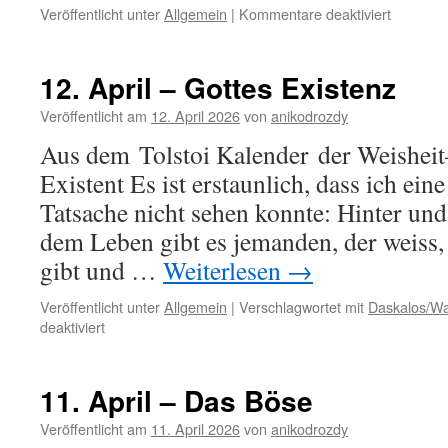
für
Veröffentlicht unter
Allgemein
|
Kommentare deaktiviert
13.
April
–
12. April – Gottes Existenz
Weisheit
Veröffentlicht am
12. April 2026
von
anikodrozdy
Aus dem Tolstoi Kalender der Weisheit–
Existent Es ist erstaunlich, dass ich ein
Tatsache nicht sehen konnte: Hinter und
dem Leben gibt es jemanden, der weiss,
gibt und …
Weiterlesen
→
Veröffentlicht unter
Allgemein
|
Verschlagwortet mit
Daskalos/Wa
für
deaktiviert
12.
April
–
11. April – Das Böse
Gottes
Existenz
Veröffentlicht am
11. April 2026
von
anikodrozdy