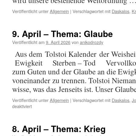
wird unsere bestehende Weltordnung 
Veröffentlicht unter
Allgemein
|
Verschlagwortet mit
Daskalos
,
Kr
9. April – Thema: Glaube
Veröffentlicht am
9. April 2026
von
anikodrozdy
Aus dem Tolstoi Kalender der Weisheit
Ewigkeit Sterben – Tod Vervollko
zum Guten und der Glaube an die Ewigke
voneinander zu trennen. Tolstoi Nieman
wisse, was das Jenseits ist. Unser Gla
Veröffentlicht unter
Allgemein
|
Verschlagwortet mit
Daskalos
,
J
für
deaktiviert
9.
April
–
8. April – Thema: Krieg
Thema: