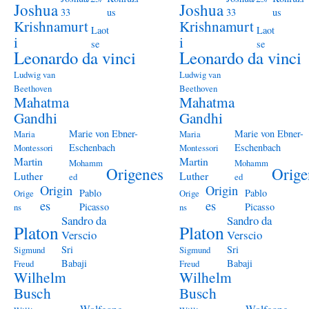
Joshua
Joshua
33
us
33
us
Krishnamurt
Krishnamurt
Laot
Laot
i
i
se
se
Leonardo da vinci
Leonardo da vinci
Ludwig van
Ludwig van
Beethoven
Beethoven
Mahatma
Mahatma
Gandhi
Gandhi
Marie von Ebner-
Marie von Ebner-
Maria
Maria
Eschenbach
Eschenbach
Montessori
Montessori
Martin
Martin
Mohamm
Mohamm
Origenes
Orige
Luther
Luther
ed
ed
Origin
Origin
Pablo
Pablo
Orige
Orige
es
es
Picasso
Picasso
ns
ns
Sandro da
Sandro da
Platon
Platon
Verscio
Verscio
Sri
Sri
Sigmund
Sigmund
Babaji
Babaji
Freud
Freud
Wilhelm
Wilhelm
Busch
Busch
Wolfgang
Wolfgang