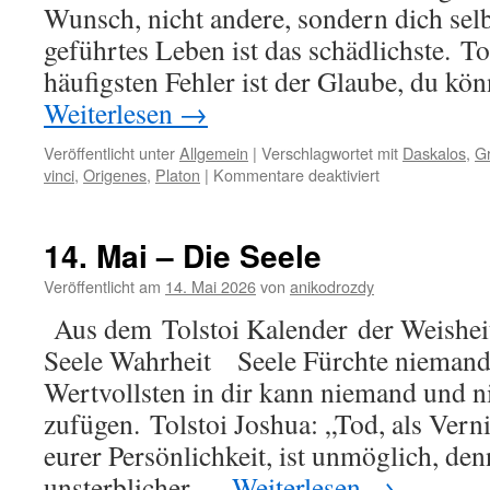
Wunsch, nicht andere, sondern dich selb
geführtes Leben ist das schädlichste. To
häufigsten Fehler ist der Glaube, du kö
Weiterlesen
→
Veröffentlicht unter
Allgemein
|
Verschlagwortet mit
Daskalos
,
Gr
für
vinci
,
Origenes
,
Platon
|
Kommentare deaktiviert
15.
Mai
–
14. Mai – Die Seele
Wahrheit
Veröffentlicht am
14. Mai 2026
von
anikodrozdy
Aus dem Tolstoi Kalender der Weisheit
Seele Wahrheit Seele Fürchte niemand
Wertvollsten in dir kann niemand und n
zufügen. Tolstoi Joshua: „Tod, als Vern
eurer Persönlichkeit, ist unmöglich, denn
unsterblicher …
Weiterlesen
→