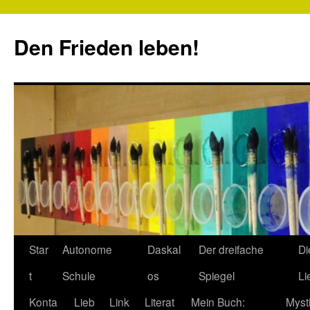
Zum
Inhalt
Den Frieden leben!
springen
Star
Autonome
Daskal
Der dreifache
Di
t
Schule
os
Spiegel
Li
Konta
Lieb
Link
Literat
Mein Buch:
Myst