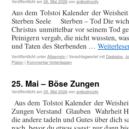
Veröffentlicht am
26. Mai 2026
von
anikodrozdy
Aus dem Tolstoi Kalender der Weisheit
Sterben Seele Sterben – Tod Die wicht
Christus unmittelbar vor seinem Tod ges
Peinigern vergab, die nicht wussten, was
und Taten des Sterbenden …
Weiterles
Veröffentlicht unter
Allgemein
|
Verschlagwortet mit
Daskalos
,
J
Platon
|
Kommentar hinterlassen
25. Mai – Böse Zungen
Veröffentlicht am
25. Mai 2026
von
anikodrozdy
Aus dem Tolstoi Kalender der Weisheit
Zungen Verstand Glauben Wahrheit Hö
die andere tadeln und Gutes über dich s
nach, bevor du etwas sagst; nur dann bis