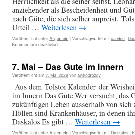
Herrlichkeit als die seiner selbst. Leona
anziehender als Bescheidenheit und Güte
nach Güte, die sich selber anpreist. Tol
Urteil …
Weiterlesen
→
Veröffentlicht unter
Allgemein
|
Verschlagwortet mit
da vinci
,
Das
für
Kommentare deaktiviert
8.
Mai
–
7. Mai – Das Gute im Innern
Demut
Veröffentlicht am
7. Mai 2026
von
anikodrozdy
Aus dem Tolstoi Kalender der Weishei
im Innern Das Gute Wer versucht, das G
zukünftigen Leben ausserhalb von sich zu
Höllen sind Krankenhäuser, in denen ih
Daskalos Es gibt …
Weiterlesen
→
Veröffentlicht unter
Allgemein
|
Verschlagwortet mit
Daskalos
|
K