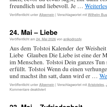
freundlich und liebevoll. Je …
Weiterle
Veröffentlicht unter
Allgemein
|
Verschlagwortet mit
Wilhelm Bu
24. Mai – Liebe
Veröffentlicht am
24. Mai 2026
von
anikodrozdy
Aus dem Tolstoi Kalender der Weisheit
Liebe Glauben Die Liebe ist eine der M
im Menschen. Tolstoi Dein ganzes Tun 
erfüllt. Tolstoi Wenn du einen verhung
und machst ihn satt, dann wird er …
We
Veröffentlicht unter
Allgemein
|
Verschlagwortet mit
Aristoteles
,
für
Kommentare deaktiviert
24.
Mai
–
23. Mai – Zufriedenheit