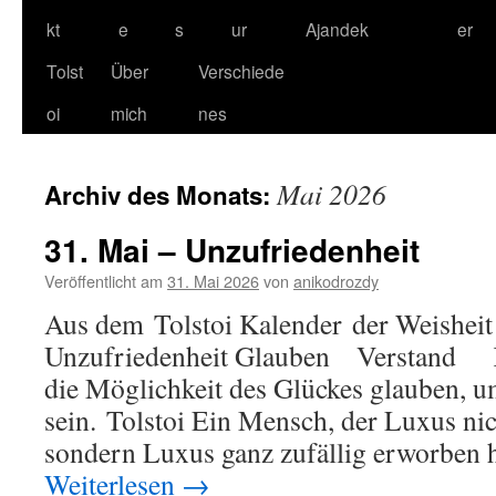
kt
e
s
ur
Ajandek
er
Tolst
Über
Verschiede
oi
mich
nes
Mai 2026
Archiv des Monats:
31. Mai – Unzufriedenheit
Veröffentlicht am
31. Mai 2026
von
anikodrozdy
Aus dem Tolstoi Kalender der Weisheit
Unzufriedenheit Glauben Verstand K
die Möglichkeit des Glückes glauben, u
sein. Tolstoi Ein Mensch, der Luxus nic
sondern Luxus ganz zufällig erworben ha
Weiterlesen
→