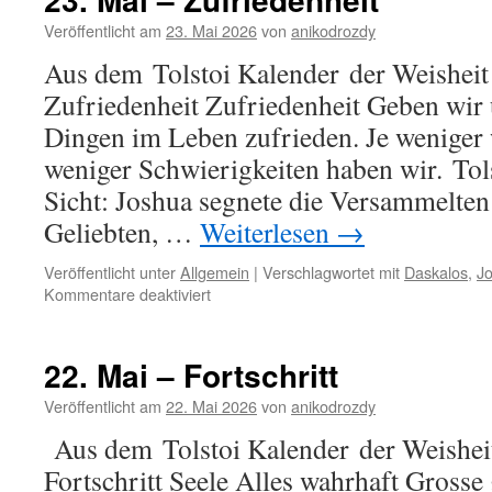
Liebe
Veröffentlicht am
23. Mai 2026
von
anikodrozdy
Aus dem Tolstoi Kalender der Weisheit
Zufriedenheit Zufriedenheit Geben wir 
Dingen im Leben zufrieden. Je weniger 
weniger Schwierigkeiten haben wir. To
Sicht: Joshua segnete die Versammelten
Geliebten, …
Weiterlesen
→
Veröffentlicht unter
Allgemein
|
Verschlagwortet mit
Daskalos
,
J
für
Kommentare deaktiviert
23.
Mai
–
22. Mai – Fortschritt
Zufriedenheit
Veröffentlicht am
22. Mai 2026
von
anikodrozdy
Aus dem Tolstoi Kalender der Weisheit
Fortschritt Seele Alles wahrhaft Grosse