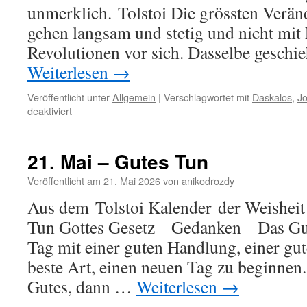
unmerklich. Tolstoi Die grössten Verän
gehen langsam und stetig und nicht mit
Revolutionen vor sich. Dasselbe geschi
Weiterlesen
→
Veröffentlicht unter
Allgemein
|
Verschlagwortet mit
Daskalos
,
J
für
deaktiviert
22.
Mai
–
21. Mai – Gutes Tun
Fortschritt
Veröffentlicht am
21. Mai 2026
von
anikodrozdy
Aus dem Tolstoi Kalender der Weisheit
Tun Gottes Gesetz Gedanken Das Gut
Tag mit einer guten Handlung, einer gute
beste Art, einen neuen Tag zu beginnen.
Gutes, dann …
Weiterlesen
→