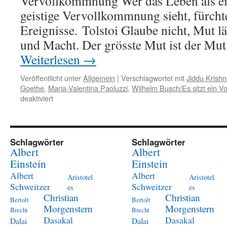
Vervollkommnung Wer das Leben als ei
geistige Vervollkommnung sieht, fürcht
Ereignisse. Tolstoi Glaube nicht, Mut l
und Macht. Der grösste Mut ist der Mu
Weiterlesen
→
Veröffentlicht unter
Allgemein
|
Verschlagwortet mit
Jiddu Krishn
Goethe
,
Maria-Valentina Paoluzzi
,
Wilhelm Busch/Es sitzt ein V
für
deaktiviert
1.
Mai
–
Mut
Schlagwörter
Schlagwörter
Albert
Albert
Einstein
Einstein
Albert
Albert
Aristotel
Aristotel
Schweitzer
Schweitzer
es
es
Christian
Christian
Bertolt
Bertolt
Morgenstern
Morgenstern
Brecht
Brecht
Dasakal
Dasakal
Dalai
Dalai