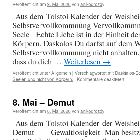
Veröffentlicht am
9. Mai 2026
von
anikodrozdy
Aus dem Tolstoi Kalender der Weisheit
Selbstvervollkommnung Vervollkom
Seele Echte Liebe ist in der Einheit de
Körpern. Daskalos Du darfst auf dem W
Selbstvervollkommnung nicht anhalten. S
dass du dich …
Weiterlesen
→
Veröffentlicht unter
Allgemein
|
Verschlagwortet mit
Daskialos/Ec
für
Seelen und nicht von Körpern.
|
Kommentare deaktiviert
9.
Mai
–
8. Mai – Demut
Selbstv
Veröffentlicht am
8. Mai 2026
von
anikodrozdy
Aus dem Tolstoi Kalender der Weishei
Demut Gewaltlosigkeit Man besitzt 