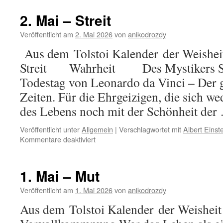
Mai
–
2. Mai – Streit
Erkenntnis
Veröffentlicht am
2. Mai 2026
von
anikodrozdy
Aus dem Tolstoi Kalender der Weisheit
Streit Wahrheit Des Mystikers Sic
Todestag von Leonardo da Vinci – Der g
Zeiten. Für die Ehrgeizigen, die sich 
des Lebens noch mit der Schönheit de
Veröffentlicht unter
Allgemein
|
Verschlagwortet mit
Albert Einst
für
Kommentare deaktiviert
2.
Mai
–
1. Mai – Mut
Streit
Veröffentlicht am
1. Mai 2026
von
anikodrozdy
Aus dem Tolstoi Kalender der Weisheit