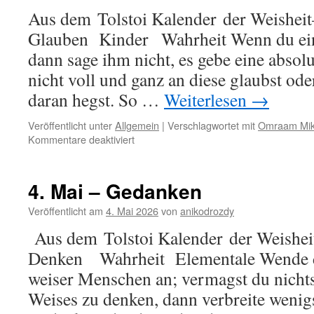
Aus dem Tolstoi Kalender der Weisheit
Glauben Kinder Wahrheit Wenn du ein 
dann sage ihm nicht, es gebe eine absol
nicht voll und ganz an diese glaubst ode
daran hegst. So …
Weiterlesen
→
Veröffentlicht unter
Allgemein
|
Verschlagwortet mit
Omraam Mikh
für
Kommentare deaktiviert
5.
Mai
–
4. Mai – Gedanken
Kinder
Veröffentlicht am
4. Mai 2026
von
anikodrozdy
Aus dem Tolstoi Kalender der Weishei
Denken Wahrheit Elementale Wende d
weiser Menschen an; vermagst du nicht
Weises zu denken, dann verbreite wenigs