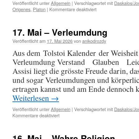
Veröffentlicht unter
Allgemein
|
Verschlagwortet mit
Daskalos/Jo
für
Origenes
,
Platon
|
Kommentare deaktiviert
18.
Mai
–
17. Mai – Verleumdung
Das
Göttliche
Veröffentlicht am
17. Mai 2026
von
anikodrozdy
im
Aus dem Tolstoi Kalender der Weisheit
Inneren
Verleumdung Verstand Glauben Leide
Assisi liegt die grösste Freude darin, da
und sogar Verleumdungen und körperli
ertragen kannst und am Ende dennoch 
Weiterlesen
→
Veröffentlicht unter
Allgemein
|
Verschlagwortet mit
Daskalos/Jo
für
Kommentare deaktiviert
17.
Mai
–
16. Mai – Wahre Religion