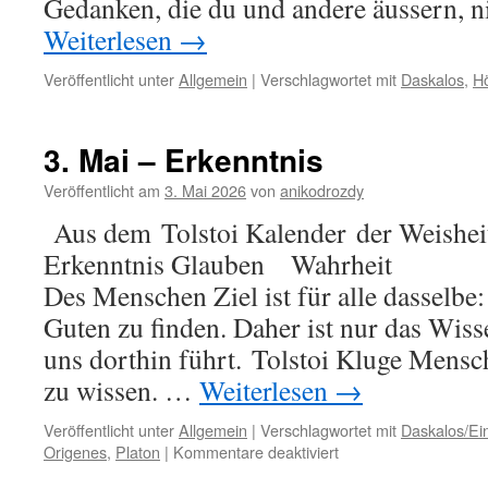
Gedanken, die du und andere äussern, n
Weiterlesen
→
Veröffentlicht unter
Allgemein
|
Verschlagwortet mit
Daskalos
,
Hö
3. Mai – Erkenntnis
Veröffentlicht am
3. Mai 2026
von
anikodrozdy
Aus dem Tolstoi Kalender der Weisheit
Erkenntnis Glauben Wahrheit P
Des Menschen Ziel ist für alle dasselb
Guten zu finden. Daher ist nur das Wisse
uns dorthin führt. Tolstoi Kluge Mens
zu wissen. …
Weiterlesen
→
Veröffentlicht unter
Allgemein
|
Verschlagwortet mit
Daskalos/Ei
für
Origenes
,
Platon
|
Kommentare deaktiviert
3.