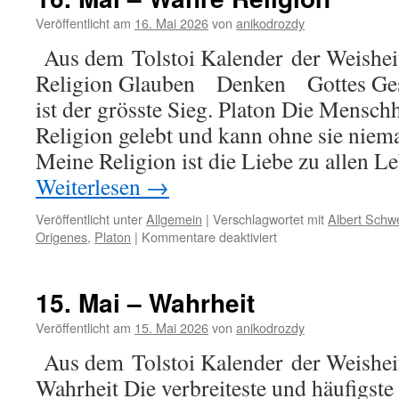
Verleumdung
Veröffentlicht am
16. Mai 2026
von
anikodrozdy
Aus dem Tolstoi Kalender der Weishei
Religion Glauben Denken Gottes Ges
ist der grösste Sieg. Platon Die Menschh
Religion gelebt und kann ohne sie niema
Meine Religion ist die Liebe zu allen 
Weiterlesen
→
Veröffentlicht unter
Allgemein
|
Verschlagwortet mit
Albert Schwe
für
Origenes
,
Platon
|
Kommentare deaktiviert
16.
Mai
–
15. Mai – Wahrheit
Wahre
Religion
Veröffentlicht am
15. Mai 2026
von
anikodrozdy
Aus dem Tolstoi Kalender der Weishei
Wahrheit Die verbreiteste und häufigste