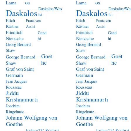
os
os
Lama
Lama
Daskalos/Was
Daskalos/Wa
Daskalos
Daskalos
ist
ist
Erich
Erich
Franz von
Franz von
Kästner
Kästner
Assisi
Assisi
Friedrich
Friedrich
Gand
Gand
Nietzsche
Nietzsche
hi
hi
Georg Bernard
Georg Bernard
Shaw
Shaw
Goet
Goet
George Bernard
George Bernard
he
he
Shaw
Shaw
Graf von Saint
Graf von Saint
Germain
Germain
Jean Jacques
Jean Jacques
Rousseau
Rousseau
Jiddu
Jiddu
Krishnamurti
Krishnamurti
Joachim
Joachim
Ringelnatz
Ringelnatz
Johann Wolfgang von
Johann Wolfgang von
Goethe
Goethe
Joshua/23/
Konfuzi
Joshua/23/
Konfuzi