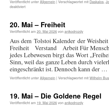
Veröffentlicht unter
Allgemein
|
Verschlagwortet mit
Daskalos
,
J
für
deaktiviert
21.
Mai
–
20. Mai – Freiheit
Gutes
Tun
Veröffentlicht am
20. Mai 2026
von
anikodrozdy
Aus dem Tolstoi Kalender der Weisheit 
Freiheit Verstand Arbeit Für Mensch u
jedes Lebewesen birgt das Wort „Freihe
Sinn, weil das ganze Leben durch viele
eingeschränkt ist. Dennoch kann der …
Veröffentlicht unter
Allgemein
|
Verschlagwortet mit
Wilhelm Bu
19. Mai – Die Goldene Regel
Veröffentlicht am
19. Mai 2026
von
anikodrozdy