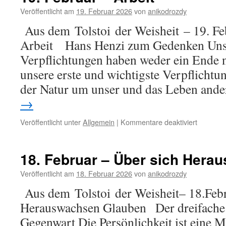
Veröffentlicht am
19. Februar 2026
von
anikodrozdy
Aus dem Tolstoi der Weisheit – 19. F
Arbeit Hans Henzi zum Gedenken Uns
Verpflichtungen haben weder ein Ende
unsere erste und wichtigste Verpflichtun
der Natur um unser und das Leben and
→
für
Veröffentlicht unter
Allgemein
|
Kommentare deaktiviert
19.
Februar
–
18. Februar – Über sich Hera
Arbeit
Veröffentlicht am
18. Februar 2026
von
anikodrozdy
Aus dem Tolstoi der Weisheit– 18.Febr
Herauswachsen Glauben Der dreifac
Gegenwart Die Persönlichkeit ist eine Ma