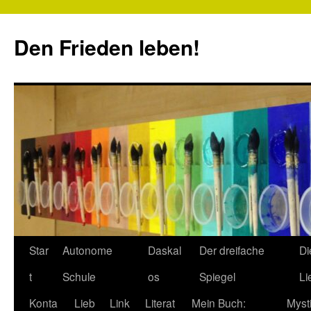
Zum
Inhalt
Den Frieden leben!
springen
Star
Autonome
Daskal
Der dreifache
Di
t
Schule
os
Spiegel
Li
Konta
Lieb
Link
Literat
Mein Buch:
Myst