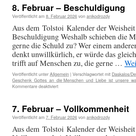
–
8. Februar – Beschuldigung
Kri
Veröffentlicht am
8. Februar 2026
von
anikodrozdy
Aus dem Tolstoi Kalender der Weisheit 
Beschuldigung Weshalb schieben die M
gerne die Schuld zu? Wer einem anderen
denkt unwillkürlich, er würde das gleich
trifft auf Menschen zu, die gerne …
Wei
Veröffentlicht unter
Allgemein
|
Verschlagwortet mit
Daskalos/De
Geschenk Gottes an die Menschen und Liebe ist unsere wah
für
Kommentare deaktiviert
8.
Februar
–
7. Februar – Vollkommenheit
Beschuldigung
Veröffentlicht am
7. Februar 2026
von
anikodrozdy
Aus dem Tolstoi Kalender der Weisheit 