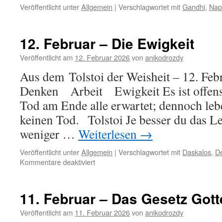
Veröffentlicht unter
Allgemein
|
Verschlagwortet mit
Gandhi
,
Nap
12. Februar – Die Ewigkeit
Veröffentlicht am
12. Februar 2026
von
anikodrozdy
Aus dem Tolstoi der Weisheit – 12. Feb
Denken Arbeit Ewigkeit Es ist offensi
Tod am Ende alle erwartet; dennoch lebe
keinen Tod. Tolstoi Je besser du das Le
weniger …
Weiterlesen
→
Veröffentlicht unter
Allgemein
|
Verschlagwortet mit
Daskalos
,
De
für
Kommentare deaktiviert
12.
Februar
–
11. Februar – Das Gesetz Gott
Die
Ewigkeit
Veröffentlicht am
11. Februar 2026
von
anikodrozdy