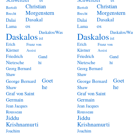
es
es
Christian
Christian
Bertolt
Bertolt
Morgenstern
Morgenstern
Brecht
Brecht
Dasakal
Dasakal
Dalai
Dalai
os
os
Lama
Lama
Daskalos/Was
Daskalos/Wa
Daskalos
Daskalos
ist
ist
Erich
Erich
Franz von
Franz von
Kästner
Kästner
Assisi
Assisi
Friedrich
Friedrich
Gand
Gand
Nietzsche
Nietzsche
hi
hi
Georg Bernard
Georg Bernard
Shaw
Shaw
Goet
Goet
George Bernard
George Bernard
he
he
Shaw
Shaw
Graf von Saint
Graf von Saint
Germain
Germain
Jean Jacques
Jean Jacques
Rousseau
Rousseau
Jiddu
Jiddu
Krishnamurti
Krishnamurti
Joachim
Joachim