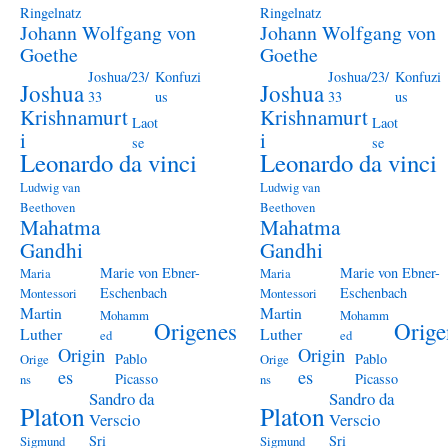
Ringelnatz
Ringelnatz
Johann Wolfgang von
Johann Wolfgang von
Goethe
Goethe
Joshua/23/
Konfuzi
Joshua/23/
Konfuzi
Joshua
Joshua
33
us
33
us
Krishnamurt
Krishnamurt
Laot
Laot
i
i
se
se
Leonardo da vinci
Leonardo da vinci
Ludwig van
Ludwig van
Beethoven
Beethoven
Mahatma
Mahatma
Gandhi
Gandhi
Marie von Ebner-
Marie von Ebner-
Maria
Maria
Eschenbach
Eschenbach
Montessori
Montessori
Martin
Martin
Mohamm
Mohamm
Origenes
Orige
Luther
Luther
ed
ed
Origin
Origin
Pablo
Pablo
Orige
Orige
es
es
Picasso
Picasso
ns
ns
Sandro da
Sandro da
Platon
Platon
Verscio
Verscio
Sri
Sri
Sigmund
Sigmund