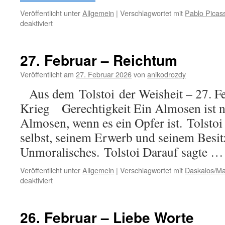
Veröffentlicht unter
Allgemein
|
Verschlagwortet mit
Pablo Picas
für
deaktiviert
28.
Februar
–
27. Februar – Reichtum
Kunst
Veröffentlicht am
27. Februar 2026
von
anikodrozdy
Aus dem Tolstoi der Weisheit – 27. F
Krieg Gerechtigkeit Ein Almosen ist n
Almosen, wenn es ein Opfer ist. Tolstoi
selbst, seinem Erwerb und seinem Besitz
Unmoralisches. Tolstoi Darauf sagte 
Veröffentlicht unter
Allgemein
|
Verschlagwortet mit
Daskalos/Ma
für
deaktiviert
27.
Februar
–
26. Februar – Liebe Worte
Reichtum