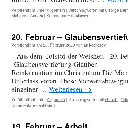
Veröffentlicht unter
Allgemein
|
Verschlagwortet mit
George Ber
für
Mahatma Gandhi
|
Kommentare deaktiviert
21.
Februar
–
20. Februar – Glaubensvertie
Vegetarismus
Veröffentlicht am
20. Februar 2026
von
anikodrozdy
Aus dem Tolstoi der Weisheit– 20. Fe
Glaubensvertiefung Gl
Reinkarnation im Christentum Die Mens
Unterlass voran. Diese Vorwärtsbewegung
einzelner …
Weiterlesen
→
Veröffentlicht unter
Allgemein
|
Verschlagwortet mit
Gandhi
,
Ori
für
Kommentare deaktiviert
20.
Februar
–
19. Februar – Arbeit
Glaubensvertiefung