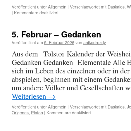
Veröffentlicht unter
Allgemein
|
Verschlagwortet mit
Daskalos
,
W
für
|
Kommentare deaktiviert
6.
Februar
–
5. Februar – Gedanken
Wünsche
Veröffentlicht am
5. Februar 2026
von
anikodrozdy
Aus dem Tolstoi Kalender der Weisheit
Gedanken Gedanken Elementale Alle Ere
sich im Leben des einzelnen oder in der
abspielen, beginnen mit einem Gedanke
um andere Völker und Gesellschaften w
Weiterlesen
→
Veröffentlicht unter
Allgemein
|
Verschlagwortet mit
Daskalos
,
J
für
Origenes
,
Platon
|
Kommentare deaktiviert
5.
Februar
–