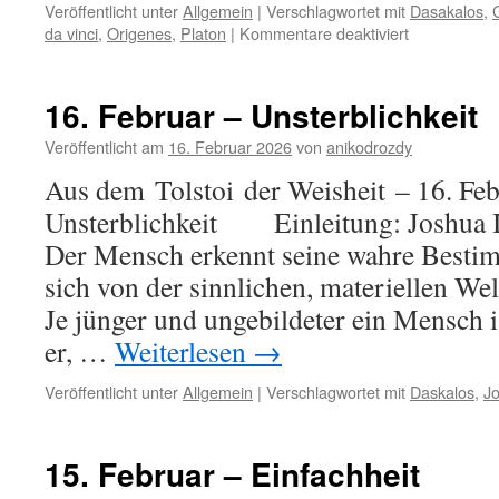
Veröffentlicht unter
Allgemein
|
Verschlagwortet mit
Dasakalos
,
für
da vinci
,
Origenes
,
Platon
|
Kommentare deaktiviert
17.
Februar
–
16. Februar – Unsterblichkeit
Gleichheit
Veröffentlicht am
16. Februar 2026
von
anikodrozdy
Aus dem Tolstoi der Weisheit – 16. Feb
Unsterblichkeit Einleitung: Joshua 
Der Mensch erkennt seine wahre Bestim
sich von der sinnlichen, materiellen Wel
Je jünger und ungebildeter ein Mensch is
er, …
Weiterlesen
→
Veröffentlicht unter
Allgemein
|
Verschlagwortet mit
Daskalos
,
J
15. Februar – Einfachheit