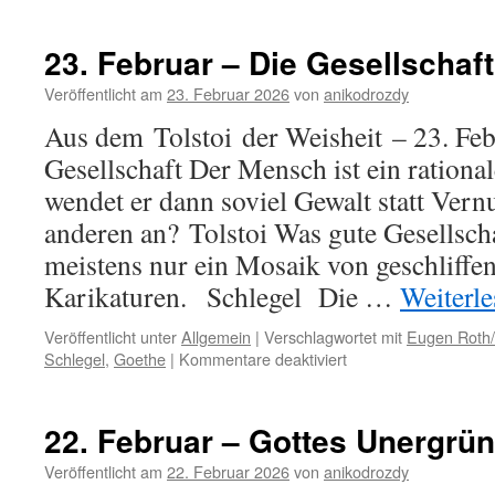
24.
Februar
–
23. Februar – Die Gesellschaft
Wahrheit
Veröffentlicht am
23. Februar 2026
von
anikodrozdy
Aus dem Tolstoi der Weisheit – 23. Fe
Gesellschaft Der Mensch ist ein ration
wendet er dann soviel Gewalt statt Ver
anderen an? Tolstoi Was gute Gesellscha
meistens nur ein Mosaik von geschliffe
Karikaturen. Schlegel Die …
Weiterl
Veröffentlicht unter
Allgemein
|
Verschlagwortet mit
Eugen Roth
für
Schlegel
,
Goethe
|
Kommentare deaktiviert
23.
Februar
–
22. Februar – Gottes Unergrün
Die
Gesellschaft
Veröffentlicht am
22. Februar 2026
von
anikodrozdy