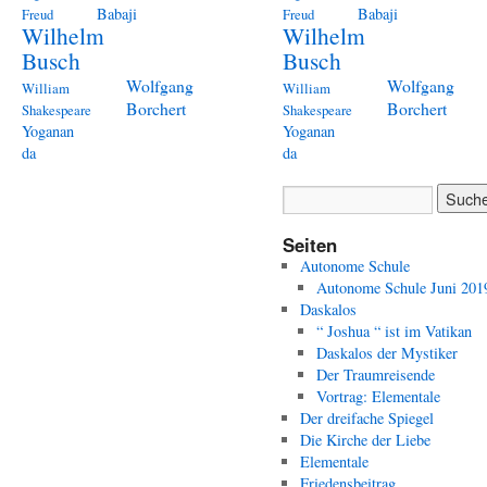
Babaji
Babaji
Freud
Freud
Wilhelm
Wilhelm
Busch
Busch
Wolfgang
Wolfgang
William
William
Borchert
Borchert
Shakespeare
Shakespeare
Yoganan
Yoganan
da
da
Seiten
Autonome Schule
Autonome Schule Juni 201
Daskalos
“ Joshua “ ist im Vatikan
Daskalos der Mystiker
Der Traumreisende
Vortrag: Elementale
Der dreifache Spiegel
Die Kirche der Liebe
Elementale
Friedensbeitrag