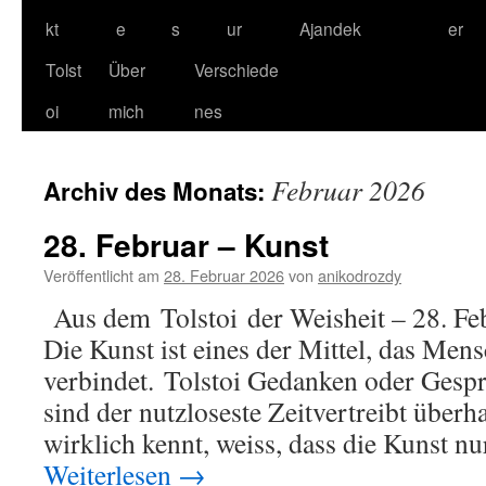
kt
e
s
ur
Ajandek
er
Tolst
Über
Verschiede
oi
mich
nes
Februar 2026
Archiv des Monats:
28. Februar – Kunst
Veröffentlicht am
28. Februar 2026
von
anikodrozdy
Aus dem Tolstoi der Weisheit – 28. Fe
Die Kunst ist eines der Mittel, das Men
verbindet. Tolstoi Gedanken oder Gespr
sind der nutzloseste Zeitvertreibt über
wirklich kennt, weiss, dass die Kunst nu
Weiterlesen
→