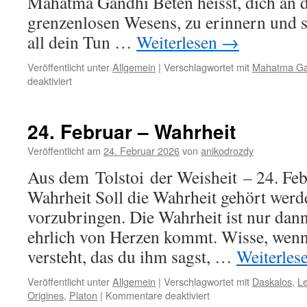
Mahatma Gandhi Beten heisst, dich an d
grenzenlosen Wesens, zu erinnern und 
all dein Tun …
Weiterlesen
→
Veröffentlicht unter
Allgemein
|
Verschlagwortet mit
Mahatma Ga
für
deaktiviert
25.
Februar
–
24. Februar – Wahrheit
Beten
Veröffentlicht am
24. Februar 2026
von
anikodrozdy
Aus dem Tolstoi der Weisheit – 24. Fe
Wahrheit Soll die Wahrheit gehört werde
vorzubringen. Die Wahrheit ist nur dann
ehrlich von Herzen kommt. Wisse, wenn
versteht, das du ihm sagst, …
Weiterles
Veröffentlicht unter
Allgemein
|
Verschlagwortet mit
Daskalos
,
Le
für
Origines
,
Platon
|
Kommentare deaktiviert