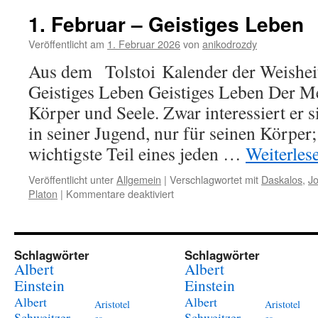
–
1. Februar – Geistiges Leben
Tod
Veröffentlicht am
1. Februar 2026
von
anikodrozdy
Aus dem Tolstoi Kalender der Weisheit
Geistiges Leben Geistiges Leben Der M
Körper und Seele. Zwar interessiert er s
in seiner Jugend, nur für seinen Körper;
wichtigste Teil eines jeden …
Weiterles
Veröffentlicht unter
Allgemein
|
Verschlagwortet mit
Daskalos
,
J
für
Platon
|
Kommentare deaktiviert
1.
Februar
–
Geistiges
Schlagwörter
Schlagwörter
Leben
Albert
Albert
Einstein
Einstein
Albert
Albert
Aristotel
Aristotel
Schweitzer
Schweitzer