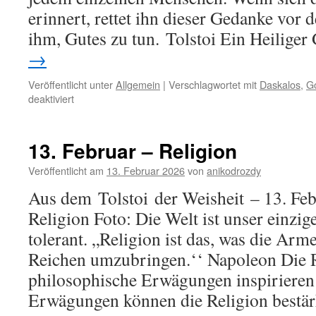
erinnert, rettet ihn dieser Gedanke vor 
ihm, Gutes zu tun. Tolstoi Ein Heilige
→
Veröffentlicht unter
Allgemein
|
Verschlagwortet mit
Daskalos
,
G
für
deaktiviert
14.
Februar
–
13. Februar – Religion
Das
göttliche
Veröffentlicht am
13. Februar 2026
von
anikodrozdy
im
Aus dem Tolstoi der Weisheit – 13. Feb
Inneren
Religion Foto: Die Welt ist unser einzi
tolerant. „Religion ist das, was die Arm
Reichen umzubringen.‘‘ Napoleon Die 
philosophische Erwägungen inspirieren
Erwägungen können die Religion bestä