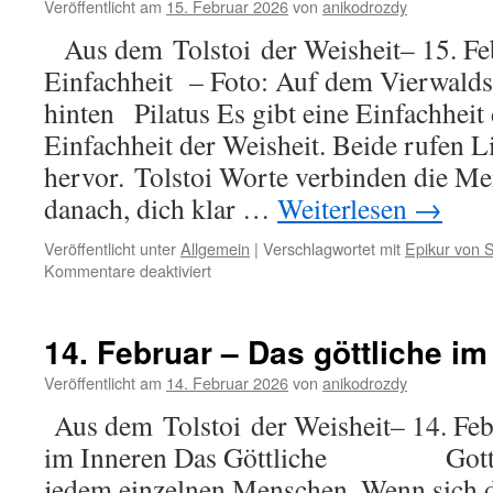
Veröffentlicht am
15. Februar 2026
von
anikodrozdy
Aus dem Tolstoi der Weisheit– 15. Feb
Einfachheit – Foto: Auf dem Vierwaldst
hinten Pilatus Es gibt eine Einfachheit
Einfachheit der Weisheit. Beide rufen 
hervor. Tolstoi Worte verbinden die Me
danach, dich klar …
Weiterlesen
→
Veröffentlicht unter
Allgemein
|
Verschlagwortet mit
Epikur von
für
Kommentare deaktiviert
15.
Februar
–
14. Februar – Das göttliche im
Einfachheit
Veröffentlicht am
14. Februar 2026
von
anikodrozdy
Aus dem Tolstoi der Weisheit– 14. Febr
im Inneren Das Göttliche Gottesli
jedem einzelnen Menschen. Wenn sich 