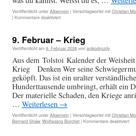
was du kannst. Weisst du es, …
Weiterl
Veröffentlicht unter
Allgemein
|
Verschlagwortet mit
Christian M
für
|
Kommentare deaktiviert
10.
Februar
–
9. Februar – Krieg
Thema
Demut
Veröffentlicht am
9. Februar 2026
von
anikodrozdy
Aus dem Tolstoi Kalender der Weisheit 
Krieg Denken Wer seine Schwiegermutt
geköpft. Das ist ein uralter verständlic
Hunderttausende umbringt, erhält ein 
Der materielle Schaden, den Kriege anric
…
Weiterlesen
→
Veröffentlicht unter
Allgemein
|
Verschlagwortet mit
Christian M
für
Bernard Shaw
,
Wolfagang Borchet
|
Kommentare deaktiviert
9.
Feb