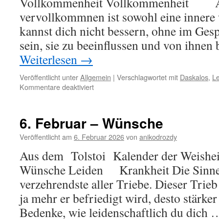
Vollkommenheit Vollkommenheit Ar
vervollkommnen ist sowohl eine innere 
kannst dich nicht bessern, ohne im Ges
sein, sie zu beeinflussen und von ihnen
Weiterlesen
→
Veröffentlicht unter
Allgemein
|
Verschlagwortet mit
Daskalos
,
Le
für
Kommentare deaktiviert
7.
Februar
–
6. Februar – Wünsche
Vollkommenheit
Veröffentlicht am
6. Februar 2026
von
anikodrozdy
Aus dem Tolstoi Kalender der Weisheit
Wünsche Leiden Krankheit Die Sinnesl
verzehrendste aller Triebe. Dieser Trieb 
ja mehr er befriedigt wird, desto stärker
Bedenke, wie leidenschaftlich du dich