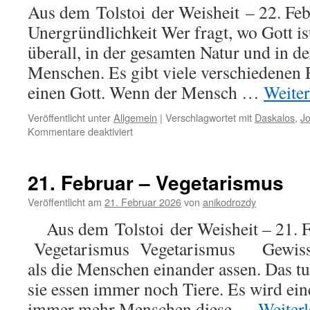
Aus dem Tolstoi der Weisheit – 22. Feb
Unergründlichkeit Wer fragt, wo Gott ist
überall, in der gesamten Natur und in de
Menschen. Es gibt viele verschiedenen 
einen Gott. Wenn der Mensch …
Weite
Veröffentlicht unter
Allgemein
|
Verschlagwortet mit
Daskalos
,
J
für
Kommentare deaktiviert
22.
Februar
–
21. Februar – Vegetarismus
Gottes
Unergründlichkeit
Veröffentlicht am
21. Februar 2026
von
anikodrozdy
Aus dem Tolstoi der Weisheit – 21. F
Vegetarismus Vegetarismus Gewissen
als die Menschen einander assen. Das tu
sie essen immer noch Tiere. Es wird e
immer mehr Menschen diese …
Weiter