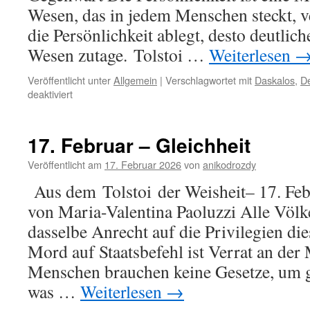
Wesen, das in jedem Menschen steckt, v
die Persönlichkeit ablegt, desto deutliche
Wesen zutage. Tolstoi …
Weiterlesen
Veröffentlicht unter
Allgemein
|
Verschlagwortet mit
Daskalos
,
De
für
deaktiviert
18.
Februar
–
17. Februar – Gleichheit
Über
sich
Veröffentlicht am
17. Februar 2026
von
anikodrozdy
Herauswachsen
Aus dem Tolstoi der Weisheit– 17. Feb
von Maria-Valentina Paoluzzi Alle Völk
dasselbe Anrecht auf die Privilegien di
Mord auf Staatsbefehl ist Verrat an der
Menschen brauchen keine Gesetze, um 
was …
Weiterlesen
→