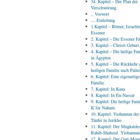
34. Kapitel – Der Plan der
Verschwörung
.. Vorwort
… Einleitung
1.Kapitel – Römer, Israelit
Essener
2. Kapitel – Die Essener F
3. Kapitel – Christi Geburt
4. Kapitel – Die heilige Fam
in Ägypten
5. Kapitel – Die Rückkehr 
heiligen Familie nach Paläs
6. Kapitel: Eine eigenartige
Familie
7. Kapitel: In Kana
8. Kapitel: In En-Nassar
9. Kapitel: Die heilige Fami
K’far Nahum
10. Kapitel: Yiohannan der
Täufer in Jerikho
11. Kapitel: Der Mugkatde
Rahib-Shaheed Yiohann
12. Kapitel: Der Gott-Men