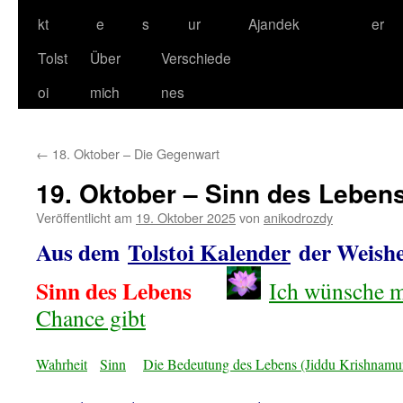
kt
e
s
ur
Ajandek
er
Tolst
Über
Verschiede
oi
mich
nes
←
18. Oktober – Die Gegenwart
19. Oktober – Sinn des Leben
Veröffentlicht am
19. Oktober 2025
von
anikodrozdy
Aus dem
Tolstoi Kalender
der Weish
Sinn des Lebens
Ich wünsche m
Chance gibt
Wahrheit
Sinn
Die Bedeutung des Lebens (Jiddu Krishnamur