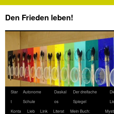
Zum
Inhalt
Den Frieden leben!
springen
Star
Autonome
Daskal
Der dreifache
Di
t
Schule
os
Spiegel
Li
Konta
Lieb
Link
Literat
Mein Buch:
Myst