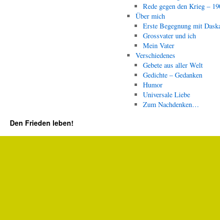
Rede gegen den Krieg – 19
Über mich
Erste Begegnung mit Dask
Grossvater und ich
Mein Vater
Verschiedenes
Gebete aus aller Welt
Gedichte – Gedanken
Humor
Universale Liebe
Zum Nachdenken…
Den Frieden leben!