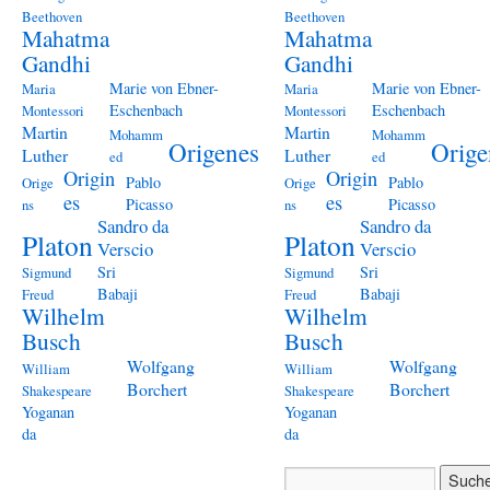
Beethoven
Beethoven
Mahatma
Mahatma
Gandhi
Gandhi
Marie von Ebner-
Marie von Ebner-
Maria
Maria
Eschenbach
Eschenbach
Montessori
Montessori
Martin
Martin
Mohamm
Mohamm
Origenes
Orige
Luther
Luther
ed
ed
Origin
Origin
Pablo
Pablo
Orige
Orige
es
es
Picasso
Picasso
ns
ns
Sandro da
Sandro da
Platon
Platon
Verscio
Verscio
Sri
Sri
Sigmund
Sigmund
Babaji
Babaji
Freud
Freud
Wilhelm
Wilhelm
Busch
Busch
Wolfgang
Wolfgang
William
William
Borchert
Borchert
Shakespeare
Shakespeare
Yoganan
Yoganan
da
da