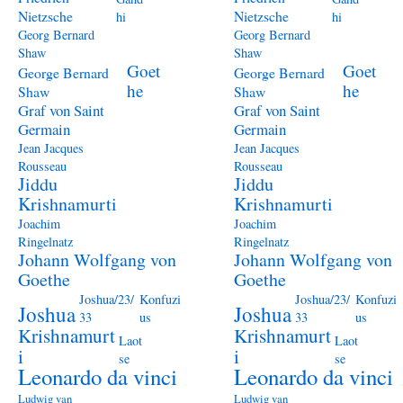
Nietzsche
Nietzsche
hi
hi
Georg Bernard
Georg Bernard
Shaw
Shaw
Goet
Goet
George Bernard
George Bernard
he
he
Shaw
Shaw
Graf von Saint
Graf von Saint
Germain
Germain
Jean Jacques
Jean Jacques
Rousseau
Rousseau
Jiddu
Jiddu
Krishnamurti
Krishnamurti
Joachim
Joachim
Ringelnatz
Ringelnatz
Johann Wolfgang von
Johann Wolfgang von
Goethe
Goethe
Joshua/23/
Konfuzi
Joshua/23/
Konfuzi
Joshua
Joshua
33
us
33
us
Krishnamurt
Krishnamurt
Laot
Laot
i
i
se
se
Leonardo da vinci
Leonardo da vinci
Ludwig van
Ludwig van