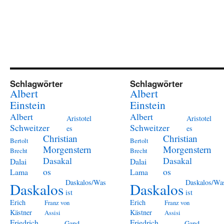
Schlagwörter
Schlagwörter
Albert
Albert
Einstein
Einstein
Albert
Albert
Aristotel
Aristotel
Schweitzer
Schweitzer
es
es
Christian
Christian
Bertolt
Bertolt
Morgenstern
Morgenstern
Brecht
Brecht
Dasakal
Dasakal
Dalai
Dalai
os
os
Lama
Lama
Daskalos/Was
Daskalos/Wa
Daskalos
Daskalos
ist
ist
Erich
Erich
Franz von
Franz von
Kästner
Kästner
Assisi
Assisi
Friedrich
Friedrich
Gand
Gand