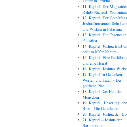
Täufer in Jerikho
11. Kapitel: Der Mugkatde
Rahib-Shaheed Yiohann
12. Kapitel: Der Gott-Men
JoshuaImmanuel: Sein Leb
und Wirken in Palästina
13. Kapitel: Die Essener in
Palästina
14. Kapitel: Joshua lehrt u
heilt in K’far Nahum
15. Kapitel: Eine Entführu
und eine Heirat
16. Kapitel: Joshuas Wirk
17. Kapitel In Gedanken,
Worten und Taten – Der
göttliche Plan
18. Kapitel Das Heil der
Menschen
19. Kapitel : Unser täglich
Brot – Die Gefallenen
20. Kapitel: Joshua der Trö
21. Kapitel – Joshua der
Barmherzige