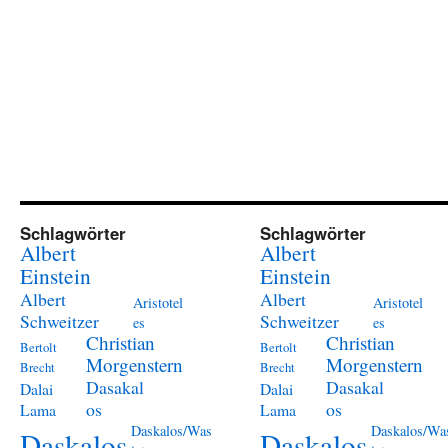
Schlagwörter
Schlagwörter
Albert
Albert
Einstein
Einstein
Albert
Albert
Aristotel
Aristotel
Schweitzer
Schweitzer
es
es
Christian
Christian
Bertolt
Bertolt
Morgenstern
Morgenstern
Brecht
Brecht
Dasakal
Dasakal
Dalai
Dalai
os
os
Lama
Lama
Daskalos/Was
Daskalos/Wa
Daskalos
Daskalos