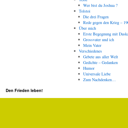
Wer bist du Joshua ?
Tolstoi
Die drei Fragen
Rede gegen den Krieg – 19
Über mich
Erste Begegnung mit Dask
Grossvater und ich
Mein Vater
Verschiedenes
Gebete aus aller Welt
Gedichte – Gedanken
Humor
Universale Liebe
Zum Nachdenken…
Den Frieden leben!