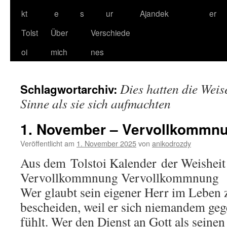
kt
e
s
ur
Ajandek
er
Tolst
Über
Verschiede
oi
mich
nes
Dies hatten die Weis
Schlagwortarchiv:
Sinne als sie sich aufmachten
1. November – Vervollkommn
Veröffentlicht am
1. November 2025
von
anikodrozdy
Aus dem Tolstoi Kalender der Weisheit
Vervollkommnung Vervollkommnung
Wer glaubt sein eigener Herr im Leben zu
bescheiden, weil er sich niemandem geg
fühlt. Wer den Dienst an Gott als seine