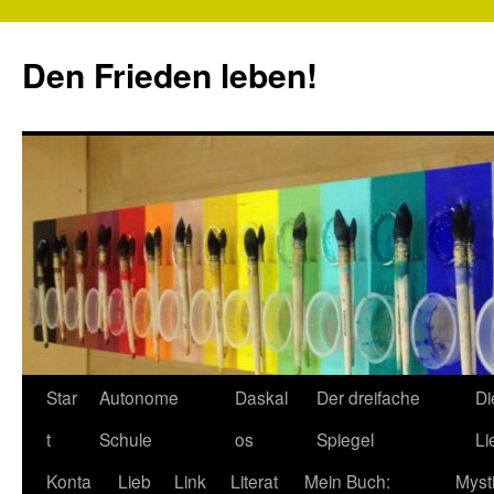
Zum
Inhalt
Den Frieden leben!
springen
Star
Autonome
Daskal
Der dreifache
Di
t
Schule
os
Spiegel
Li
Konta
Lieb
Link
Literat
Mein Buch:
Myst