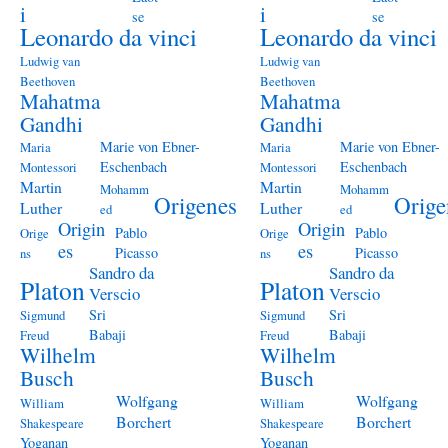
i
i
se
se
Leonardo da vinci
Leonardo da vinci
Ludwig van
Ludwig van
Beethoven
Beethoven
Mahatma
Mahatma
Gandhi
Gandhi
Marie von Ebner-
Marie von Ebner-
Maria
Maria
Eschenbach
Eschenbach
Montessori
Montessori
Martin
Martin
Mohamm
Mohamm
Origenes
Orige
Luther
Luther
ed
ed
Origin
Origin
Pablo
Pablo
Orige
Orige
es
es
Picasso
Picasso
ns
ns
Sandro da
Sandro da
Platon
Platon
Verscio
Verscio
Sri
Sri
Sigmund
Sigmund
Babaji
Babaji
Freud
Freud
Wilhelm
Wilhelm
Busch
Busch
Wolfgang
Wolfgang
William
William
Borchert
Borchert
Shakespeare
Shakespeare
Yoganan
Yoganan