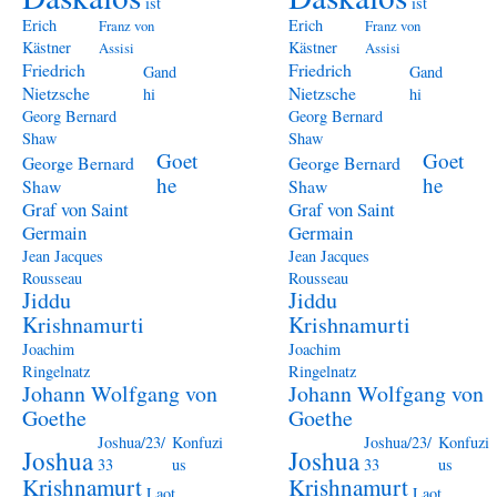
ist
ist
Erich
Erich
Franz von
Franz von
Kästner
Kästner
Assisi
Assisi
Friedrich
Friedrich
Gand
Gand
Nietzsche
Nietzsche
hi
hi
Georg Bernard
Georg Bernard
Shaw
Shaw
Goet
Goet
George Bernard
George Bernard
he
he
Shaw
Shaw
Graf von Saint
Graf von Saint
Germain
Germain
Jean Jacques
Jean Jacques
Rousseau
Rousseau
Jiddu
Jiddu
Krishnamurti
Krishnamurti
Joachim
Joachim
Ringelnatz
Ringelnatz
Johann Wolfgang von
Johann Wolfgang von
Goethe
Goethe
Joshua/23/
Konfuzi
Joshua/23/
Konfuzi
Joshua
Joshua
33
us
33
us
Krishnamurt
Krishnamurt
Laot
Laot