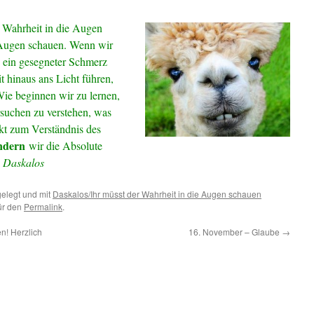
r Wahrheit in die Augen
e Augen schauen. Wenn wir
s ein gesegneter Schmerz
t hinaus ans Licht führen,
Wie beginnen wir zu lernen,
rsuchen zu verstehen, was
kt zum Verständnis des
ndern
wir die Absolute
.
Daskalos
elegt und mit
Daskalos/Ihr müsst der Wahrheit in die Augen schauen
für den
Permalink
.
n! Herzlich
16. November – Glaube
→