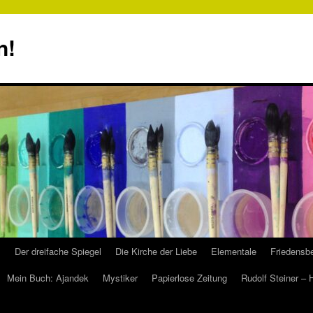
n!
s
Der dreifache Spiegel
Die Kirche der Liebe
Elementale
Friedensbe
Mein Buch: Ajandek
Mystiker
Papierlose Zeitung
Rudolf Steiner –