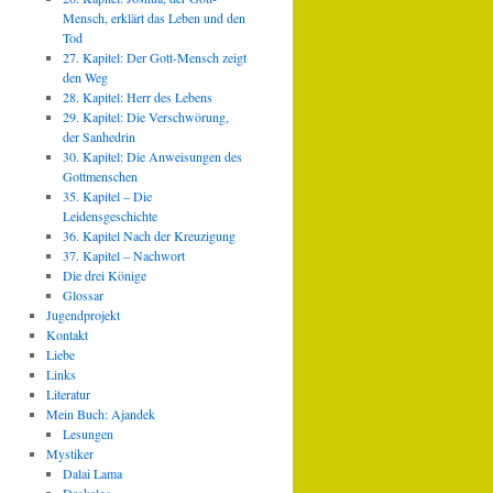
Mensch, erklärt das Leben und den
Tod
27. Kapitel: Der Gott-Mensch zeigt
den Weg
28. Kapitel: Herr des Lebens
29. Kapitel: Die Verschwörung,
der Sanhedrin
30. Kapitel: Die Anweisungen des
Gottmenschen
35. Kapitel – Die
Leidensgeschichte
36. Kapitel Nach der Kreuzigung
37. Kapitel – Nachwort
Die drei Könige
Glossar
Jugendprojekt
Kontakt
Liebe
Links
Literatur
Mein Buch: Ajandek
Lesungen
Mystiker
Dalai Lama