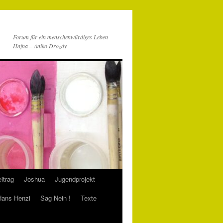
Forum für ein menschenwürdiges Leben
Hajna – Aniko Drozdy
itrag
Joshua
Jugendprojekt
 Hans Henzi
Sag Nein !
Texte