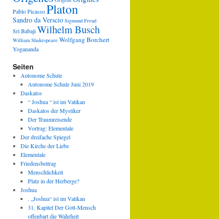
Origens
Platon
Pablo Picasso
Sandro da Verscio
Sigmund Freud
Wilhelm Busch
Sri Babaji
Wolfgang Borchert
William Shakespeare
Yogananda
Seiten
Autonome Schule
Autonome Schule Juni 2019
Daskalos
“ Joshua “ ist im Vatikan
Daskalos der Mystiker
Der Traumreisende
Vortrag: Elementale
Der dreifache Spiegel
Die Kirche der Liebe
Elementale
Friedensbeitrag
Menschlichkeit
Platz in der Herberge?
Joshua
. „Joshua“ ist im Vatikan
31. Kapitel Der Gott-Mensch
offenbart die Wahrheit