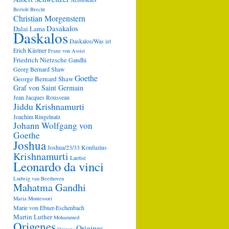
Bertolt Brecht
Christian Morgenstern
Dasakalos
Dalai Lama
Daskalos
Daskalos/Was ist
Erich Kästner
Franz von Assisi
Friedrich Nietzsche
Gandhi
Georg Bernard Shaw
Goethe
George Bernard Shaw
Graf von Saint Germain
Jean Jacques Rousseau
Jiddu Krishnamurti
Joachim Ringelnatz
Johann Wolfgang von
Goethe
Joshua
Joshua/23/33
Konfuzius
Krishnamurti
Laotse
Leonardo da vinci
Ludwig van Beethoven
Mahatma Gandhi
Maria Montessori
Marie von Ebner-Eschenbach
Martin Luther
Mohammed
Origenes
Origines