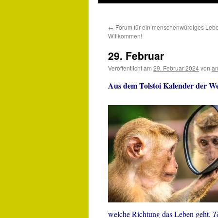
←
Forum für ein menschenwürdiges Lebe
Willkommen!
29. Februar
Veröffentlicht am
29. Februar 2024
von
an
Aus dem Tolstoi Kalender der We
welche Richtung das Leben geht.
T