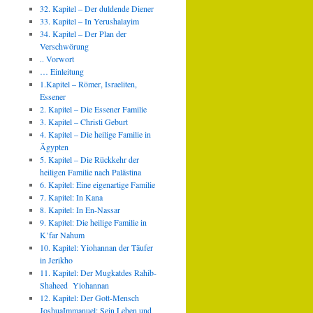
32. Kapitel – Der duldende Diener
33. Kapitel – In Yerushalayim
34. Kapitel – Der Plan der
Verschwörung
.. Vorwort
… Einleitung
1.Kapitel – Römer, Israeliten,
Essener
2. Kapitel – Die Essener Familie
3. Kapitel – Christi Geburt
4. Kapitel – Die heilige Familie in
Ägypten
5. Kapitel – Die Rückkehr der
heiligen Familie nach Palästina
6. Kapitel: Eine eigenartige Familie
7. Kapitel: In Kana
8. Kapitel: In En-Nassar
9. Kapitel: Die heilige Familie in
K’far Nahum
10. Kapitel: Yiohannan der Täufer
in Jerikho
11. Kapitel: Der Mugkatdes Rahib-
Shaheed Yiohannan
12. Kapitel: Der Gott-Mensch
JoshuaImmanuel: Sein Leben und