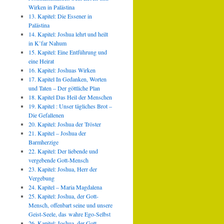
Wirken in Palästina
13. Kapitel: Die Essener in
Palästina
14. Kapitel: Joshua lehrt und heilt
in K’far Nahum
15. Kapitel: Eine Entführung und
eine Heirat
16. Kapitel: Joshuas Wirken
17. Kapitel In Gedanken, Worten
und Taten – Der göttliche Plan
18. Kapitel Das Heil der Menschen
19. Kapitel : Unser tägliches Brot –
Die Gefallenen
20. Kapitel: Joshua der Tröster
21. Kapitel – Joshua der
Barmherzige
22. Kapitel: Der liebende und
vergebende Gott-Mensch
23. Kapitel: Joshua, Herr der
Vergebung
24. Kapitel – Maria Magdalena
25. Kapitel: Joshua, der Gott-
Mensch, offenbart seine und unsere
Geist-Seele, das wahre Ego-Selbst
26. Kapitel: Joshua, der Gott-