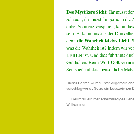
Des Mystikers Sicht:
Ihr müsst de
schauen; ihr müsst ihr gerne in di
dabei Schmerz verspüren, kann die
sein: Er kann uns aus der Dunkelhei
die Wahrheit ist das Licht
denn
. 
was die Wahrheit ist? Indem wir ve
LEBEN ist. Und dies führt uns dire
Gott
vermi
Göttlichen. Beim Wort
Seinsheit auf das menschliche Maß
Dieser Beitrag wurde unter
Allgemein
abg
verschlagwortet. Setze ein Lesezeichen 
←
Forum für ein menschenwürdiges Lebe
Willkommen!