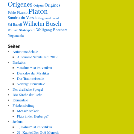
Origenes
Origines
Origens
Platon
Pablo Picasso
Sandro da Verscio
Sigmund Freud
Wilhelm Busch
Sri Babaji
Wolfgang Borchert
William Shakespeare
Yogananda
Seiten
Autonome Schule
Autonome Schule Juni 2019
Daskalos
“ Joshua “ ist im Vatikan
Daskalos der Mystiker
Der Traumreisende
Vortrag: Elementale
Der dreifache Spiegel
Die Kirche der Liebe
Elementale
Friedensbeitrag
Menschlichkeit
Platz in der Herberge?
Joshua
. „Joshua“ ist im Vatikan
31. Kapitel Der Gott-Mensch