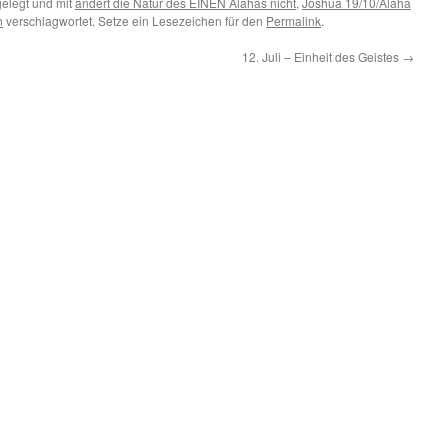
elegt und mit
ändert die Natur des EINEN Alahas nicht
,
Joshua 19/10/Alaha
n
verschlagwortet. Setze ein Lesezeichen für den
Permalink
.
12. Juli – Einheit des Geistes
→