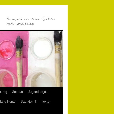
Forum für ein menschenwürdiges Leben
Hajna – Aniko Drozdy
itrag
Joshua
Jugendprojekt
 Hans Henzi
Sag Nein !
Texte