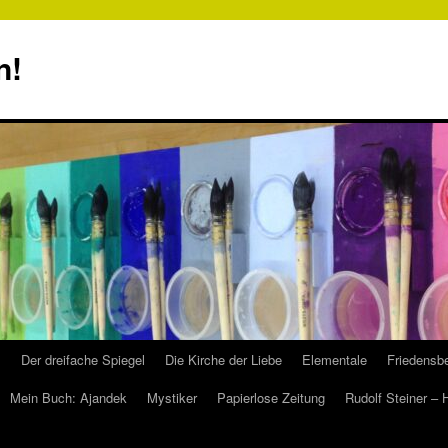
n!
s
Der dreifache Spiegel
Die Kirche der Liebe
Elementale
Friedensbe
Mein Buch: Ajandek
Mystiker
Papierlose Zeitung
Rudolf Steiner –