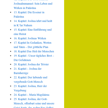
JoshuaImmanuel: Sein Leben und
Wirken in Palästina
13. Kapitel: Die Essener in
Palästina
14. Kapitel: Joshua lehrt und heilt
in K’far Nahum
15. Kapitel: Eine Entführung und
eine Heirat
16. Kapitel: Joshuas Wirken
17. Kapitel In Gedanken, Worten
und Taten – Der göttliche Plan
18. Kapitel Das Heil der Menschen
19. Kapitel : Unser tägliches Brot –
Die Gefallenen
20. Kapitel: Joshua der Tröster
21. Kapitel – Joshua der
Barmherzige
22. Kapitel: Der liebende und
vergebende Gott-Mensch
23. Kapitel: Joshua, Herr der
Vergebung
24. Kapitel – Maria Magdalena
25. Kapitel: Joshua, der Gott-
Mensch, offenbart seine und unsere
Geist-Seele, das wahre Ego-Selbst