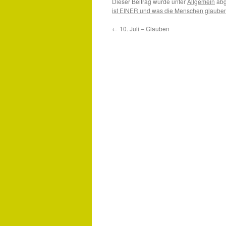
Dieser Beitrag wurde unter
Allgemein
abg
ist EINER und was die Menschen glaube
←
10. Juli – Glauben