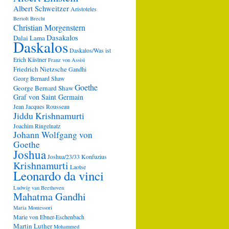
Albert Schweitzer
Aristoteles
Bertolt Brecht
Christian Morgenstern
Dasakalos
Dalai Lama
Daskalos
Daskalos/Was ist
Erich Kästner
Franz von Assisi
Friedrich Nietzsche
Gandhi
Georg Bernard Shaw
Goethe
George Bernard Shaw
Graf von Saint Germain
Jean Jacques Rousseau
Jiddu Krishnamurti
Joachim Ringelnatz
Johann Wolfgang von
Goethe
Joshua
Joshua/23/33
Konfuzius
Krishnamurti
Laotse
Leonardo da vinci
Ludwig van Beethoven
Mahatma Gandhi
Maria Montessori
Marie von Ebner-Eschenbach
Martin Luther
Mohammed