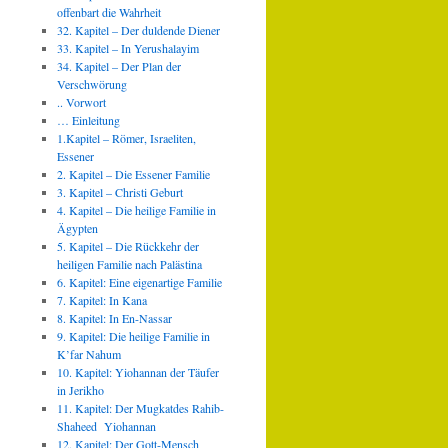
offenbart die Wahrheit
32. Kapitel – Der duldende Diener
33. Kapitel – In Yerushalayim
34. Kapitel – Der Plan der
Verschwörung
.. Vorwort
… Einleitung
1.Kapitel – Römer, Israeliten,
Essener
2. Kapitel – Die Essener Familie
3. Kapitel – Christi Geburt
4. Kapitel – Die heilige Familie in
Ägypten
5. Kapitel – Die Rückkehr der
heiligen Familie nach Palästina
6. Kapitel: Eine eigenartige Familie
7. Kapitel: In Kana
8. Kapitel: In En-Nassar
9. Kapitel: Die heilige Familie in
K’far Nahum
10. Kapitel: Yiohannan der Täufer
in Jerikho
11. Kapitel: Der Mugkatdes Rahib-
Shaheed Yiohannan
12. Kapitel: Der Gott-Mensch