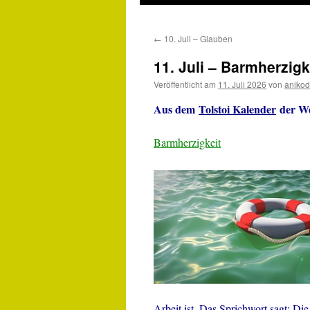
←
10. Juli – Glauben
11. Juli – Barmherzigk
Veröffentlicht am
11. Juli 2026
von
anikod
Aus dem
Tolstoi Kalender
der Wei
Barmherzigkeit
Arbeit ist. Das Sprichwort sagt: Di