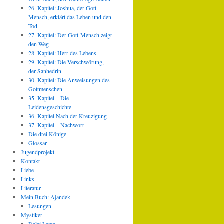
26. Kapitel: Joshua, der Gott-
Mensch, erklärt das Leben und den
Tod
27. Kapitel: Der Gott-Mensch zeigt
den Weg
28. Kapitel: Herr des Lebens
29. Kapitel: Die Verschwörung,
der Sanhedrin
30. Kapitel: Die Anweisungen des
Gottmenschen
35. Kapitel – Die
Leidensgeschichte
36. Kapitel Nach der Kreuzigung
37. Kapitel – Nachwort
Die drei Könige
Glossar
Jugendprojekt
Kontakt
Liebe
Links
Literatur
Mein Buch: Ajandek
Lesungen
Mystiker