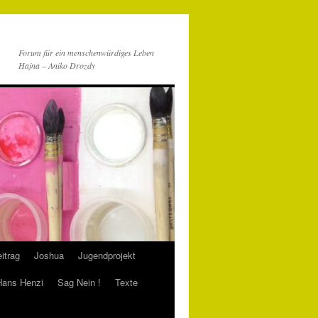
Forum für ein menschenwürdiges Leben
Hajna – Aniko Drozdy
itrag
Joshua
Jugendprojekt
 Hans Henzi
Sag Nein !
Texte