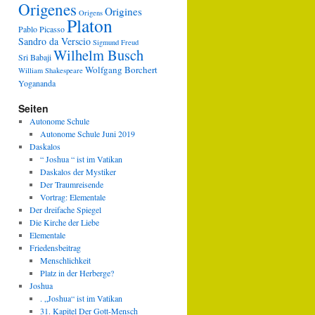
Origenes
Origines
Origens
Platon
Pablo Picasso
Sandro da Verscio
Sigmund Freud
Wilhelm Busch
Sri Babaji
Wolfgang Borchert
William Shakespeare
Yogananda
Seiten
Autonome Schule
Autonome Schule Juni 2019
Daskalos
“ Joshua “ ist im Vatikan
Daskalos der Mystiker
Der Traumreisende
Vortrag: Elementale
Der dreifache Spiegel
Die Kirche der Liebe
Elementale
Friedensbeitrag
Menschlichkeit
Platz in der Herberge?
Joshua
. „Joshua“ ist im Vatikan
31. Kapitel Der Gott-Mensch