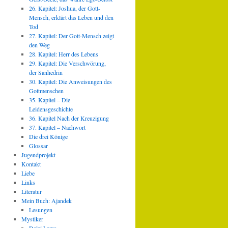
26. Kapitel: Joshua, der Gott-
Mensch, erklärt das Leben und den
Tod
27. Kapitel: Der Gott-Mensch zeigt
den Weg
28. Kapitel: Herr des Lebens
29. Kapitel: Die Verschwörung,
der Sanhedrin
30. Kapitel: Die Anweisungen des
Gottmenschen
35. Kapitel – Die
Leidensgeschichte
36. Kapitel Nach der Kreuzigung
37. Kapitel – Nachwort
Die drei Könige
Glossar
Jugendprojekt
Kontakt
Liebe
Links
Literatur
Mein Buch: Ajandek
Lesungen
Mystiker