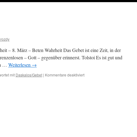
drozdy
eit – 8. März – Beten Wahrheit Das Gebet ist eine Zeit, in der
enzenlosen – Gott – gegenüber erinnerst. Tolstoi Es ist gut und
in …
Weiterlesen
→
für
ortet mit
Daskalos/Gebet
|
Kommentare deaktiviert
8.
März
–
Beten