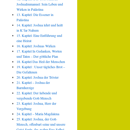
JoshuaImmanuel: Sein Leben und
Wirken in Palästina
13. Kapitel: Die Essener in
Palästina
14. Kapitel: Joshua lehrt und heilt
in K’far Nahum
15. Kapitel: Eine Entführung und
eine Heirat
16. Kapitel: Joshuas Wirken
17. Kapitel In Gedanken, Worten
und Taten – Der göttliche Plan
18. Kapitel Das Heil der Menschen
19. Kapitel : Unser tägliches Brot –
Die Gefallenen
20. Kapitel: Joshua der Tröster
21. Kapitel – Joshua der
Barmherzige
22. Kapitel: Der liebende und
vergebende Gott-Mensch
23. Kapitel: Joshua, Herr der
Vergebung
24. Kapitel – Maria Magdalena
25. Kapitel: Joshua, der Gott-
Mensch, offenbart seine und unsere
Geist-Seele, das wahre Ego-Selbst