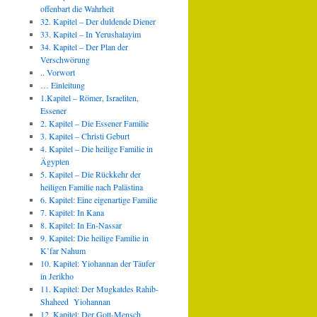
offenbart die Wahrheit
32. Kapitel – Der duldende Diener
33. Kapitel – In Yerushalayim
34. Kapitel – Der Plan der
Verschwörung
.. Vorwort
… Einleitung
1.Kapitel – Römer, Israeliten,
Essener
2. Kapitel – Die Essener Familie
3. Kapitel – Christi Geburt
4. Kapitel – Die heilige Familie in
Ägypten
5. Kapitel – Die Rückkehr der
heiligen Familie nach Palästina
6. Kapitel: Eine eigenartige Familie
7. Kapitel: In Kana
8. Kapitel: In En-Nassar
9. Kapitel: Die heilige Familie in
K’far Nahum
10. Kapitel: Yiohannan der Täufer
in Jerikho
11. Kapitel: Der Mugkatdes Rahib-
Shaheed Yiohannan
12. Kapitel: Der Gott-Mensch