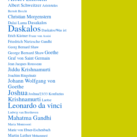
Albert Schweitzer
Aristoteles
Bertolt Brecht
Christian Morgenstern
Dasakalos
Dalai Lama
Daskalos
Daskalos/Was ist
Erich Kästner
Franz von Assisi
Friedrich Nietzsche
Gandhi
Georg Bernard Shaw
Goethe
George Bernard Shaw
Graf von Saint Germain
Jean Jacques Rousseau
Jiddu Krishnamurti
Joachim Ringelnatz
Johann Wolfgang von
Goethe
Joshua
Joshua/23/33
Konfuzius
Krishnamurti
Laotse
Leonardo da vinci
Ludwig van Beethoven
Mahatma Gandhi
Maria Montessori
Marie von Ebner-Eschenbach
Martin Luther
Mohammed