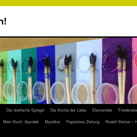
n!
s
Der dreifache Spiegel
Die Kirche der Liebe
Elementale
Friedensbe
Mein Buch: Ajandek
Mystiker
Papierlose Zeitung
Rudolf Steiner –