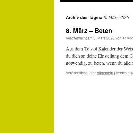
8. März 2026
Archiv des Tages:
8. März – Beten
Veröffentlicht am
8. März 2026
von
aniko
Aus dem Tolstoi Kalender der Weish
du dich an deine Einstellung dem Gr
notwendig, zu beten, wenn du alle
Veröffentlicht unter
Allgemein
|
Verschlagw