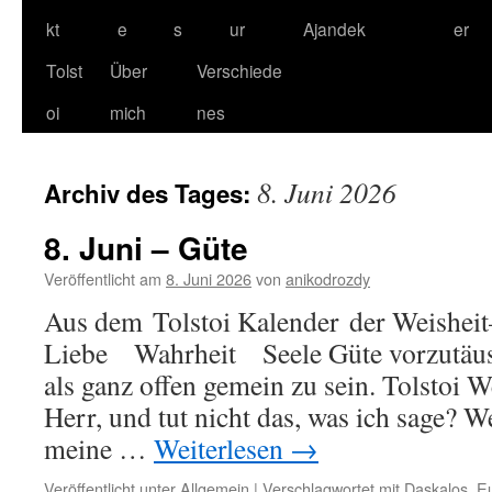
kt
e
s
ur
Ajandek
er
Tolst
Über
Verschiede
oi
mich
nes
8. Juni 2026
Archiv des Tages:
8. Juni – Güte
Veröffentlicht am
8. Juni 2026
von
anikodrozdy
Aus dem Tolstoi Kalender der Weisheit–
Liebe Wahrheit Seele Güte vorzutäusc
als ganz offen gemein zu sein. Tolstoi 
Herr, und tut nicht das, was ich sage?
meine …
Weiterlesen
→
Veröffentlicht unter
Allgemein
|
Verschlagwortet mit
Daskalos
,
E