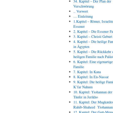
34. Kapitel – Der Plan der
Verschwörung
.. Vorwort
… Einleitung
1.Kapitel – Römer, Israelit
Essener
2. Kapitel – Die Essener F
3. Kapitel – Christi Geburt
4. Kapitel – Die heilige Fam
in Ägypten
5. Kapitel – Die Rückkehr 
heiligen Familie nach Paläs
6. Kapitel: Eine eigenartige
Familie
7. Kapitel: In Kana
8. Kapitel: In En-Nassar
9. Kapitel: Die heilige Fami
K’far Nahum
10. Kapitel: Yiohannan der
Täufer in Jerikho
11. Kapitel: Der Mugkatde
Rahib-Shaheed Yiohann
12. Kapitel: Der Gott-Men