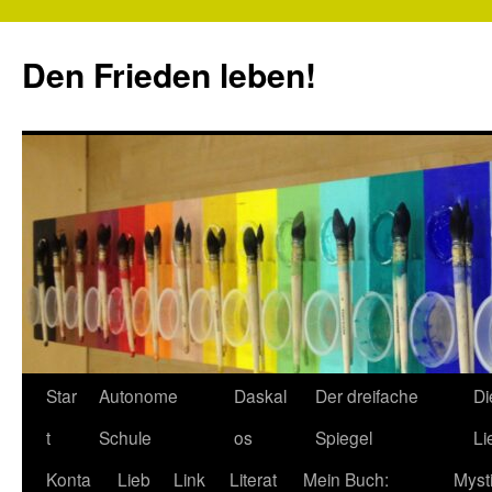
Zum
Inhalt
Den Frieden leben!
springen
Star
Autonome
Daskal
Der dreifache
Di
t
Schule
os
Spiegel
Li
Konta
Lieb
Link
Literat
Mein Buch:
Myst