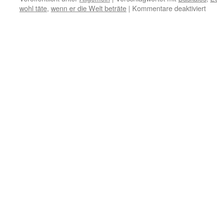
für
wohl täte
,
wenn er die Welt beträte
|
Kommentare deaktiviert
8.
Jun
–
Güt