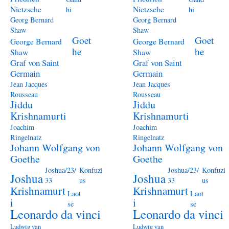
Nietzsche
Nietzsche
hi
hi
Georg Bernard
Georg Bernard
Shaw
Shaw
Goet
Goet
George Bernard
George Bernard
he
he
Shaw
Shaw
Graf von Saint
Graf von Saint
Germain
Germain
Jean Jacques
Jean Jacques
Rousseau
Rousseau
Jiddu
Jiddu
Krishnamurti
Krishnamurti
Joachim
Joachim
Ringelnatz
Ringelnatz
Johann Wolfgang von
Johann Wolfgang von
Goethe
Goethe
Joshua/23/
Konfuzi
Joshua/23/
Konfuzi
Joshua
Joshua
33
us
33
us
Krishnamurt
Krishnamurt
Laot
Laot
i
i
se
se
Leonardo da vinci
Leonardo da vinci
Ludwig van
Ludwig van