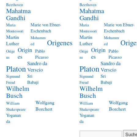
Beethoven
Beethoven
Mahatma
Mahatma
Gandhi
Gandhi
Marie von Ebner-
Marie von Ebner-
Maria
Maria
Eschenbach
Eschenbach
Montessori
Montessori
Martin
Martin
Mohamm
Mohamm
Origenes
Orige
Luther
Luther
ed
ed
Origin
Origin
Pablo
Pablo
Orige
Orige
es
es
Picasso
Picasso
ns
ns
Sandro da
Sandro da
Platon
Platon
Verscio
Verscio
Sri
Sri
Sigmund
Sigmund
Babaji
Babaji
Freud
Freud
Wilhelm
Wilhelm
Busch
Busch
Wolfgang
Wolfgang
William
William
Borchert
Borchert
Shakespeare
Shakespeare
Yoganan
Yoganan
da
da