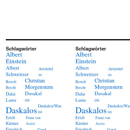
Schlagwörter
Schlagwörter
Albert
Albert
Einstein
Einstein
Albert
Albert
Aristotel
Aristotel
Schweitzer
Schweitzer
es
es
Christian
Christian
Bertolt
Bertolt
Morgenstern
Morgenstern
Brecht
Brecht
Dasakal
Dasakal
Dalai
Dalai
os
os
Lama
Lama
Daskalos/Was
Daskalos/Wa
Daskalos
Daskalos
ist
ist
Erich
Erich
Franz von
Franz von
Kästner
Kästner
Assisi
Assisi
Friedrich
Friedrich
Gand
Gand