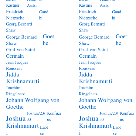
Kästner
Kästner
Assisi
Assisi
Friedrich
Friedrich
Gand
Gand
Nietzsche
Nietzsche
hi
hi
Georg Bernard
Georg Bernard
Shaw
Shaw
Goet
Goet
George Bernard
George Bernard
he
he
Shaw
Shaw
Graf von Saint
Graf von Saint
Germain
Germain
Jean Jacques
Jean Jacques
Rousseau
Rousseau
Jiddu
Jiddu
Krishnamurti
Krishnamurti
Joachim
Joachim
Ringelnatz
Ringelnatz
Johann Wolfgang von
Johann Wolfgang von
Goethe
Goethe
Joshua/23/
Konfuzi
Joshua/23/
Konfuzi
Joshua
Joshua
33
us
33
us
Krishnamurt
Krishnamurt
Laot
Laot
i
i
se
se