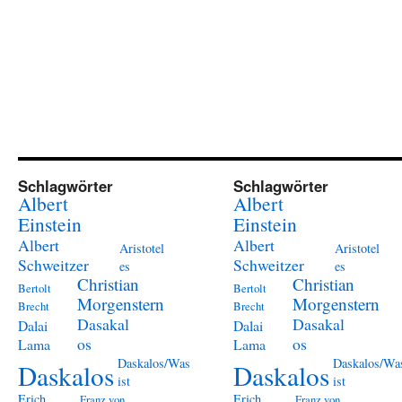
Schlagwörter
Schlagwörter
Albert
Albert
Einstein
Einstein
Albert
Albert
Aristotel
Aristotel
Schweitzer
Schweitzer
es
es
Christian
Christian
Bertolt
Bertolt
Morgenstern
Morgenstern
Brecht
Brecht
Dasakal
Dasakal
Dalai
Dalai
os
os
Lama
Lama
Daskalos/Was
Daskalos/Wa
Daskalos
Daskalos
ist
ist
Erich
Erich
Franz von
Franz von