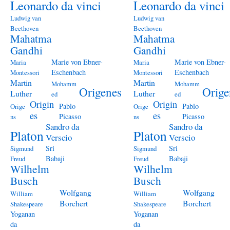
Leonardo da vinci
Leonardo da vinci
Ludwig van
Ludwig van
Beethoven
Beethoven
Mahatma
Mahatma
Gandhi
Gandhi
Marie von Ebner-
Marie von Ebner-
Maria
Maria
Eschenbach
Eschenbach
Montessori
Montessori
Martin
Martin
Mohamm
Mohamm
Origenes
Orige
Luther
Luther
ed
ed
Origin
Origin
Pablo
Pablo
Orige
Orige
es
es
Picasso
Picasso
ns
ns
Sandro da
Sandro da
Platon
Platon
Verscio
Verscio
Sri
Sri
Sigmund
Sigmund
Babaji
Babaji
Freud
Freud
Wilhelm
Wilhelm
Busch
Busch
Wolfgang
Wolfgang
William
William
Borchert
Borchert
Shakespeare
Shakespeare
Yoganan
Yoganan
da
da