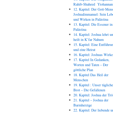
Rahib-Shaheed Yiohann
12. Kapitel: Der Gott-Men
JoshuaImmanuel: Sein Leb
und Wirken in Palästina
13. Kapitel: Die Essener in
Palästina
14. Kapitel: Joshua lehrt u
heilt in K’far Nahum
15. Kapitel: Eine Entführu
und eine Heirat
16. Kapitel: Joshuas Wirk
17. Kapitel In Gedanken,
Worten und Taten – Der
göttliche Plan
18. Kapitel Das Heil der
Menschen
19. Kapitel : Unser täglich
Brot – Die Gefallenen
20. Kapitel: Joshua der Trö
21. Kapitel – Joshua der
Barmherzige
22. Kapitel: Der liebende u