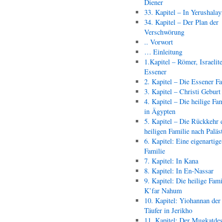
Diener
33. Kapitel – In Yerushala
34. Kapitel – Der Plan der
Verschwörung
.. Vorwort
… Einleitung
1.Kapitel – Römer, Israelit
Essener
2. Kapitel – Die Essener F
3. Kapitel – Christi Geburt
4. Kapitel – Die heilige Fam
in Ägypten
5. Kapitel – Die Rückkehr 
heiligen Familie nach Paläs
6. Kapitel: Eine eigenartige
Familie
7. Kapitel: In Kana
8. Kapitel: In En-Nassar
9. Kapitel: Die heilige Fami
K’far Nahum
10. Kapitel: Yiohannan der
Täufer in Jerikho
11. Kapitel: Der Mugkatde