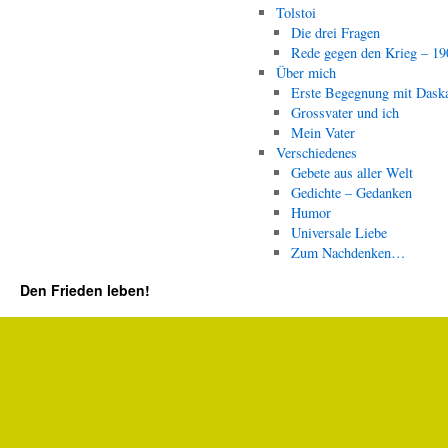
Tolstoi
Die drei Fragen
Rede gegen den Krieg – 19
Über mich
Erste Begegnung mit Dask
Grossvater und ich
Mein Vater
Verschiedenes
Gebete aus aller Welt
Gedichte – Gedanken
Humor
Universale Liebe
Zum Nachdenken…
Den Frieden leben!