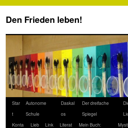
Zum
Inhalt
Den Frieden leben!
springen
Star
Autonome
Daskal
Der dreifache
Di
t
Schule
os
Spiegel
Li
Konta
Lieb
Link
Literat
Mein Buch:
Myst