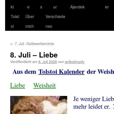
kt
e
s
ur
Ajandek
er
Tolst
Über
Verschiede
oi
mich
nes
←
7. Juli -Gotteserkenntnis
8. Juli – Liebe
Veröffentlicht am
8. Juli 2026
von
anikodrozdy
Aus dem
Tolstoi Kalender
der Weishe
Liebe
Weisheit
Je weniger Lieb
mehr leidet er.