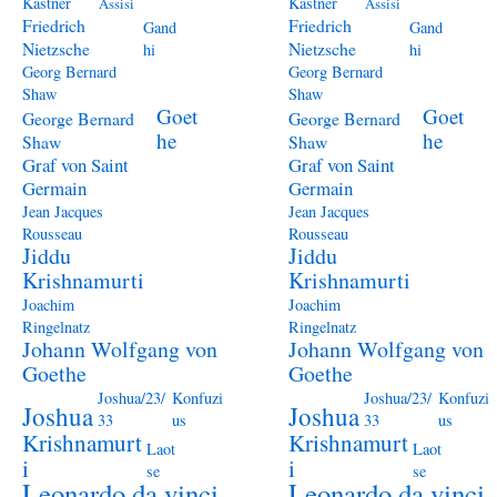
Kästner
Kästner
Assisi
Assisi
Friedrich
Friedrich
Gand
Gand
Nietzsche
Nietzsche
hi
hi
Georg Bernard
Georg Bernard
Shaw
Shaw
Goet
Goet
George Bernard
George Bernard
he
he
Shaw
Shaw
Graf von Saint
Graf von Saint
Germain
Germain
Jean Jacques
Jean Jacques
Rousseau
Rousseau
Jiddu
Jiddu
Krishnamurti
Krishnamurti
Joachim
Joachim
Ringelnatz
Ringelnatz
Johann Wolfgang von
Johann Wolfgang von
Goethe
Goethe
Joshua/23/
Konfuzi
Joshua/23/
Konfuzi
Joshua
Joshua
33
us
33
us
Krishnamurt
Krishnamurt
Laot
Laot
i
i
se
se
Leonardo da vinci
Leonardo da vinci