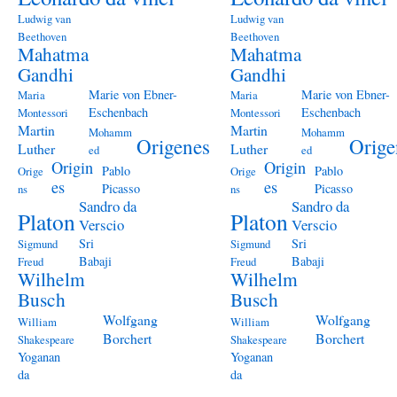
Ludwig van
Ludwig van
Beethoven
Beethoven
Mahatma
Mahatma
Gandhi
Gandhi
Marie von Ebner-
Marie von Ebner-
Maria
Maria
Eschenbach
Eschenbach
Montessori
Montessori
Martin
Martin
Mohamm
Mohamm
Origenes
Orige
Luther
Luther
ed
ed
Origin
Origin
Pablo
Pablo
Orige
Orige
es
es
Picasso
Picasso
ns
ns
Sandro da
Sandro da
Platon
Platon
Verscio
Verscio
Sri
Sri
Sigmund
Sigmund
Babaji
Babaji
Freud
Freud
Wilhelm
Wilhelm
Busch
Busch
Wolfgang
Wolfgang
William
William
Borchert
Borchert
Shakespeare
Shakespeare
Yoganan
Yoganan
da
da