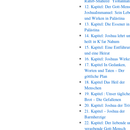
Rahib-Shaheed Yiohann
12. Kapitel: Der Gott-Men
JoshuaImmanuel: Sein Leb
und Wirken in Palästina
13. Kapitel: Die Essener in
Palästina
14. Kapitel: Joshua lehrt u
heilt in K’far Nahum
15. Kapitel: Eine Entführu
und eine Heirat
16. Kapitel: Joshuas Wirk
17. Kapitel In Gedanken,
Worten und Taten – Der
göttliche Plan
18. Kapitel Das Heil der
Menschen
19. Kapitel : Unser täglich
Brot – Die Gefallenen
20. Kapitel: Joshua der Trö
21. Kapitel – Joshua der
Barmherzige
22. Kapitel: Der liebende u
vergebende Gott-Mensch