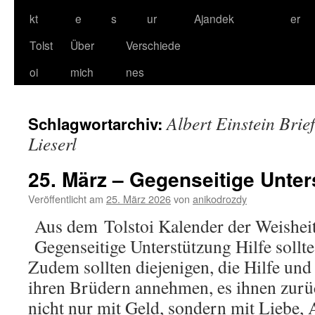
kt
e
s
ur
Ajandek
er
Tolst
Über
Verschiede
oi
mich
nes
Albert Einstein Brie
Schlagwortarchiv:
Lieserl
25. März – Gegenseitige Unter
Veröffentlicht am
25. März 2026
von
anikodrozdy
Aus dem Tolstoi Kalender der Weishei
Gegenseitige Unterstützung Hilfe sollte 
Zudem sollten diejenigen, die Hilfe un
ihren Brüdern annehmen, es ihnen zurü
nicht nur mit Geld, sondern mit Liebe,