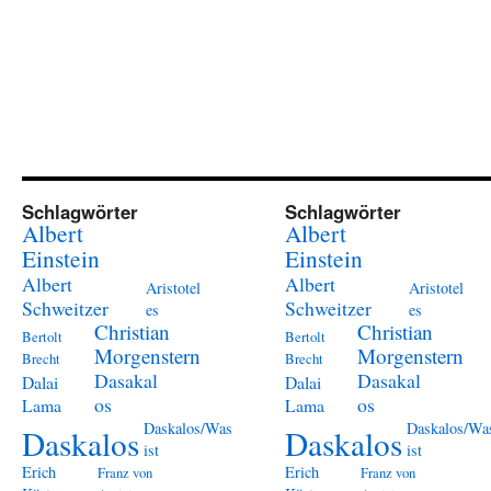
Schlagwörter
Schlagwörter
Albert
Albert
Einstein
Einstein
Albert
Albert
Aristotel
Aristotel
Schweitzer
Schweitzer
es
es
Christian
Christian
Bertolt
Bertolt
Morgenstern
Morgenstern
Brecht
Brecht
Dasakal
Dasakal
Dalai
Dalai
os
os
Lama
Lama
Daskalos/Was
Daskalos/Wa
Daskalos
Daskalos
ist
ist
Erich
Erich
Franz von
Franz von