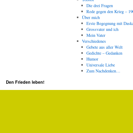
Die drei Fragen
Rede gegen den Krieg – 19
Über mich
Erste Begegnung mit Dask
Grossvater und ich
Mein Vater
Verschiedenes
Gebete aus aller Welt
Gedichte – Gedanken
Humor
Universale Liebe
Zum Nachdenken…
Den Frieden leben!