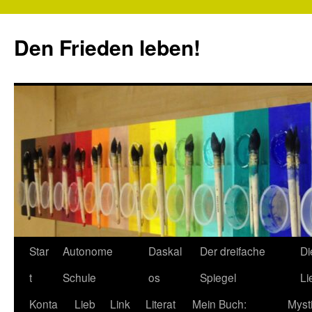
Zum
Inhalt
Den Frieden leben!
springen
Star
Autonome
Daskal
Der dreifache
Di
t
Schule
os
Spiegel
Li
Konta
Lieb
Link
Literat
Mein Buch:
Myst