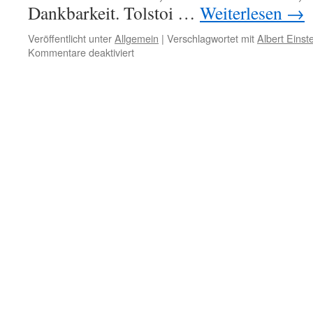
Dankbarkeit. Tolstoi …
Weiterlesen
→
Veröffentlicht unter
Allgemein
|
Verschlagwortet mit
Albert Einste
für
Kommentare deaktiviert
25.
März
–
Gegenseitige
Unterstützung