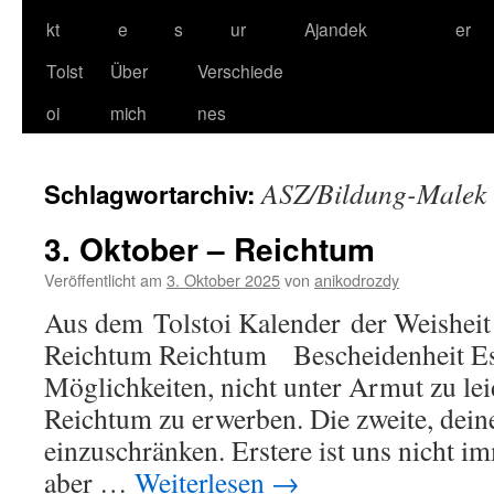
kt
e
s
ur
Ajandek
er
Tolst
Über
Verschiede
oi
mich
nes
ASZ/Bildung-Malek 
Schlagwortarchiv:
3. Oktober – Reichtum
Veröffentlicht am
3. Oktober 2025
von
anikodrozdy
Aus dem Tolstoi Kalender der Weisheit 
Reichtum Reichtum Bescheidenheit Es
Möglichkeiten, nicht unter Armut zu leid
Reichtum zu erwerben. Die zweite, dein
einzuschränken. Erstere ist uns nicht im
aber …
Weiterlesen
→