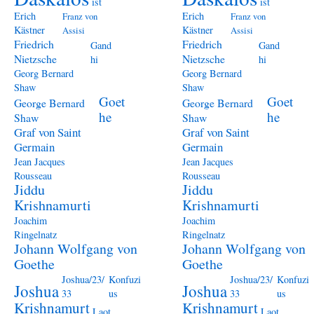
ist
ist
Erich
Erich
Franz von
Franz von
Kästner
Kästner
Assisi
Assisi
Friedrich
Friedrich
Gand
Gand
Nietzsche
Nietzsche
hi
hi
Georg Bernard
Georg Bernard
Shaw
Shaw
Goet
Goet
George Bernard
George Bernard
he
he
Shaw
Shaw
Graf von Saint
Graf von Saint
Germain
Germain
Jean Jacques
Jean Jacques
Rousseau
Rousseau
Jiddu
Jiddu
Krishnamurti
Krishnamurti
Joachim
Joachim
Ringelnatz
Ringelnatz
Johann Wolfgang von
Johann Wolfgang von
Goethe
Goethe
Joshua/23/
Konfuzi
Joshua/23/
Konfuzi
Joshua
Joshua
33
us
33
us
Krishnamurt
Krishnamurt
Laot
Laot