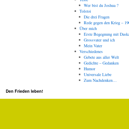
Wer bist du Joshua ?
Tolstoi
Die drei Fragen
Rede gegen den Krieg – 19
Über mich
Erste Begegnung mit Dask
Grossvater und ich
Mein Vater
Verschiedenes
Gebete aus aller Welt
Gedichte – Gedanken
Humor
Universale Liebe
Zum Nachdenken…
Den Frieden leben!