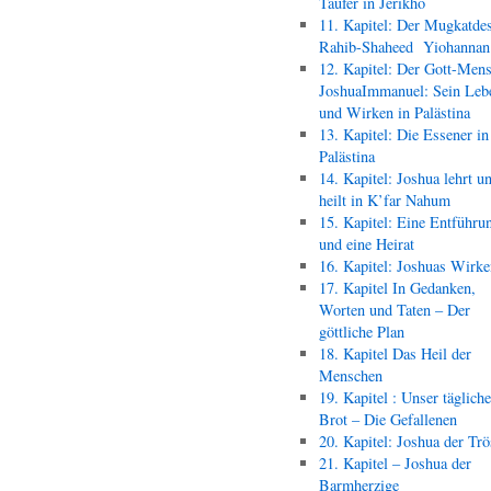
Täufer in Jerikho
11. Kapitel: Der Mugkatde
Rahib-Shaheed Yiohann
12. Kapitel: Der Gott-Men
JoshuaImmanuel: Sein Leb
und Wirken in Palästina
13. Kapitel: Die Essener in
Palästina
14. Kapitel: Joshua lehrt u
heilt in K’far Nahum
15. Kapitel: Eine Entführu
und eine Heirat
16. Kapitel: Joshuas Wirk
17. Kapitel In Gedanken,
Worten und Taten – Der
göttliche Plan
18. Kapitel Das Heil der
Menschen
19. Kapitel : Unser täglich
Brot – Die Gefallenen
20. Kapitel: Joshua der Trö
21. Kapitel – Joshua der
Barmherzige