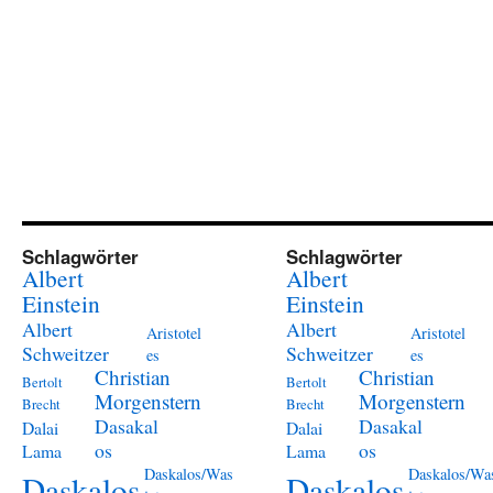
Schlagwörter
Schlagwörter
Albert
Albert
Einstein
Einstein
Albert
Albert
Aristotel
Aristotel
Schweitzer
Schweitzer
es
es
Christian
Christian
Bertolt
Bertolt
Morgenstern
Morgenstern
Brecht
Brecht
Dasakal
Dasakal
Dalai
Dalai
os
os
Lama
Lama
Daskalos/Was
Daskalos/Wa
Daskalos
Daskalos