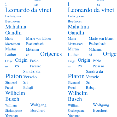
i
i
se
se
Leonardo da vinci
Leonardo da vinci
Ludwig van
Ludwig van
Beethoven
Beethoven
Mahatma
Mahatma
Gandhi
Gandhi
Marie von Ebner-
Marie von Ebner-
Maria
Maria
Eschenbach
Eschenbach
Montessori
Montessori
Martin
Martin
Mohamm
Mohamm
Origenes
Orige
Luther
Luther
ed
ed
Origin
Origin
Pablo
Pablo
Orige
Orige
es
es
Picasso
Picasso
ns
ns
Sandro da
Sandro da
Platon
Platon
Verscio
Verscio
Sri
Sri
Sigmund
Sigmund
Babaji
Babaji
Freud
Freud
Wilhelm
Wilhelm
Busch
Busch
Wolfgang
Wolfgang
William
William
Borchert
Borchert
Shakespeare
Shakespeare
Yoganan
Yoganan