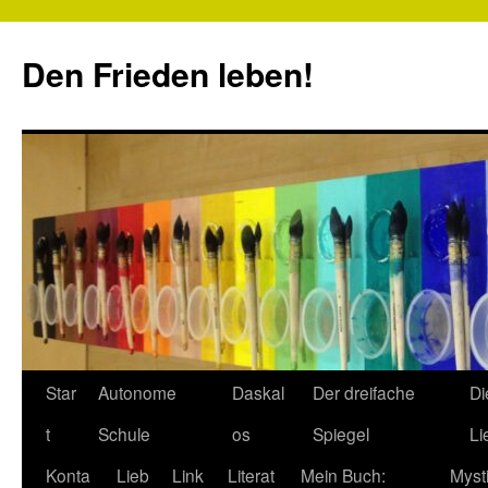
Zum
Inhalt
Den Frieden leben!
springen
Star
Autonome
Daskal
Der dreifache
Di
t
Schule
os
Spiegel
Li
Konta
Lieb
Link
Literat
Mein Buch:
Myst