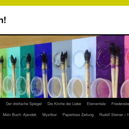
n!
s
Der dreifache Spiegel
Die Kirche der Liebe
Elementale
Friedensbe
Mein Buch: Ajandek
Mystiker
Papierlose Zeitung
Rudolf Steiner –