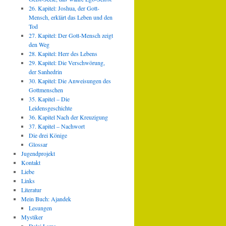
26. Kapitel: Joshua, der Gott-
Mensch, erklärt das Leben und den
Tod
27. Kapitel: Der Gott-Mensch zeigt
den Weg
28. Kapitel: Herr des Lebens
29. Kapitel: Die Verschwörung,
der Sanhedrin
30. Kapitel: Die Anweisungen des
Gottmenschen
35. Kapitel – Die
Leidensgeschichte
36. Kapitel Nach der Kreuzigung
37. Kapitel – Nachwort
Die drei Könige
Glossar
Jugendprojekt
Kontakt
Liebe
Links
Literatur
Mein Buch: Ajandek
Lesungen
Mystiker