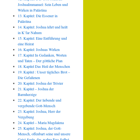
JoshuaImmanuel: Sein Leben und
Wirken in Palästina
13. Kapitel: Die Essener in
Palästina
14. Kapitel: Joshua lehrt und heilt
in K’far Nahum
15. Kapitel: Eine Entführung und
eine Heirat
16. Kapitel: Joshuas Wirken
17. Kapitel In Gedanken, Worten
und Taten – Der göttliche Plan
18. Kapitel Das Heil der Menschen
19. Kapitel : Unser tägliches Brot –
Die Gefallenen
20. Kapitel: Joshua der Tröster
21. Kapitel – Joshua der
Barmherzige
22. Kapitel: Der liebende und
vergebende Gott-Mensch
23. Kapitel: Joshua, Herr der
Vergebung
24. Kapitel – Maria Magdalena
25. Kapitel: Joshua, der Gott-
Mensch, offenbart seine und unsere
Geist-Seele, das wahre Ego-Selbst