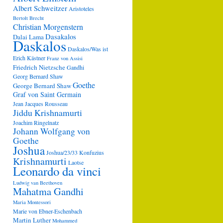
Albert Schweitzer
Aristoteles
Bertolt Brecht
Christian Morgenstern
Dasakalos
Dalai Lama
Daskalos
Daskalos/Was ist
Erich Kästner
Franz von Assisi
Friedrich Nietzsche
Gandhi
Georg Bernard Shaw
Goethe
George Bernard Shaw
Graf von Saint Germain
Jean Jacques Rousseau
Jiddu Krishnamurti
Joachim Ringelnatz
Johann Wolfgang von
Goethe
Joshua
Joshua/23/33
Konfuzius
Krishnamurti
Laotse
Leonardo da vinci
Ludwig van Beethoven
Mahatma Gandhi
Maria Montessori
Marie von Ebner-Eschenbach
Martin Luther
Mohammed