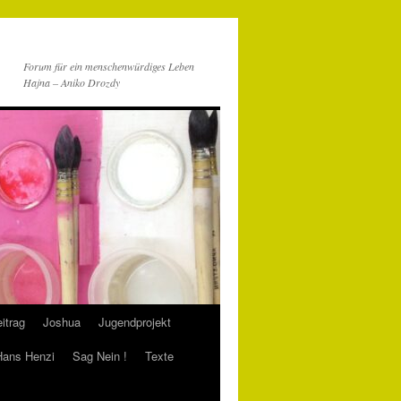
Forum für ein menschenwürdiges Leben
Hajna – Aniko Drozdy
itrag
Joshua
Jugendprojekt
 Hans Henzi
Sag Nein !
Texte