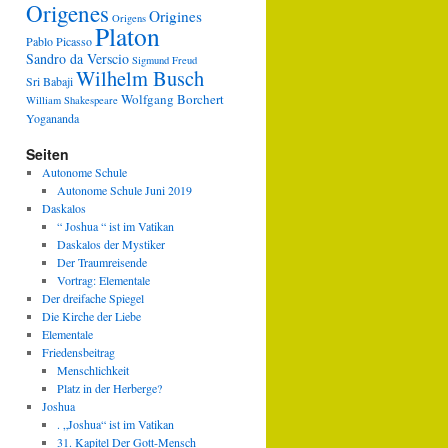
Origenes
Origines
Origens
Platon
Pablo Picasso
Sandro da Verscio
Sigmund Freud
Wilhelm Busch
Sri Babaji
Wolfgang Borchert
William Shakespeare
Yogananda
Seiten
Autonome Schule
Autonome Schule Juni 2019
Daskalos
“ Joshua “ ist im Vatikan
Daskalos der Mystiker
Der Traumreisende
Vortrag: Elementale
Der dreifache Spiegel
Die Kirche der Liebe
Elementale
Friedensbeitrag
Menschlichkeit
Platz in der Herberge?
Joshua
. „Joshua“ ist im Vatikan
31. Kapitel Der Gott-Mensch