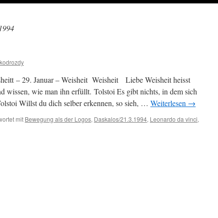
.1994
ikodrozdy
eitt – 29. Januar – Weisheit Weisheit Liebe Weisheit heisst
issen, wie man ihn erfüllt. Tolstoi Es gibt nichts, in dem sich
Tolstoi Willst du dich selber erkennen, so sieh, …
Weiterlesen
→
ortet mit
Bewegung als der Logos
,
Daskalos/21.3.1994
,
Leonardo da vinci
,
für
29.
Januar
–
Weisheit