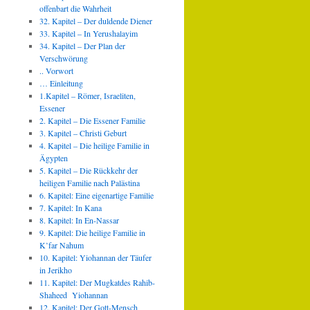
offenbart die Wahrheit
32. Kapitel – Der duldende Diener
33. Kapitel – In Yerushalayim
34. Kapitel – Der Plan der
Verschwörung
.. Vorwort
… Einleitung
1.Kapitel – Römer, Israeliten,
Essener
2. Kapitel – Die Essener Familie
3. Kapitel – Christi Geburt
4. Kapitel – Die heilige Familie in
Ägypten
5. Kapitel – Die Rückkehr der
heiligen Familie nach Palästina
6. Kapitel: Eine eigenartige Familie
7. Kapitel: In Kana
8. Kapitel: In En-Nassar
9. Kapitel: Die heilige Familie in
K’far Nahum
10. Kapitel: Yiohannan der Täufer
in Jerikho
11. Kapitel: Der Mugkatdes Rahib-
Shaheed Yiohannan
12. Kapitel: Der Gott-Mensch