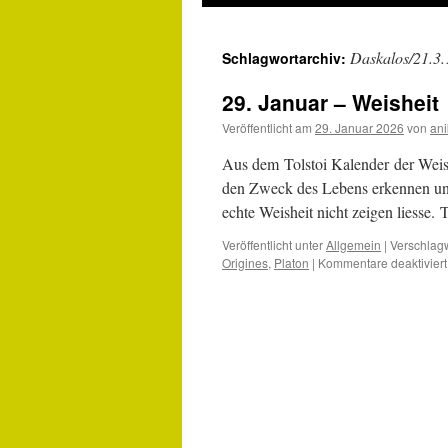
Daskalos/21.3
Schlagwortarchiv:
29. Januar – Weisheit
Veröffentlicht am
29. Januar 2026
von
an
Aus dem Tolstoi Kalender der Weish
den Zweck des Lebens erkennen und w
echte Weisheit nicht zeigen liesse. 
Veröffentlicht unter
Allgemein
|
Verschlagw
Origines
,
Platon
|
Kommentare deaktiviert