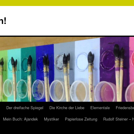
n!
s
Der dreifache Spiegel
Die Kirche der Liebe
Elementale
Friedensbe
Mein Buch: Ajandek
Mystiker
Papierlose Zeitung
Rudolf Steiner –