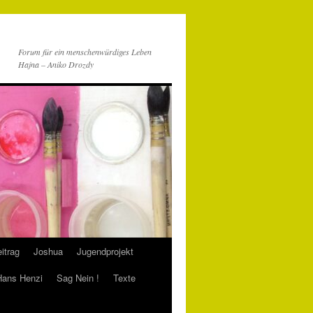
Forum für ein menschenwürdiges Leben
Hajna – Aniko Drozdy
itrag
Joshua
Jugendprojekt
 Hans Henzi
Sag Nein !
Texte