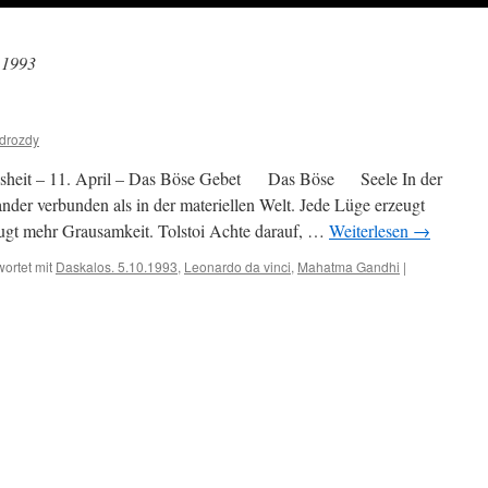
.1993
drozdy
isheit – 11. April – Das Böse Gebet Das Böse Seele In der
nander verbunden als in der materiellen Welt. Jede Lüge erzeugt
eugt mehr Grausamkeit. Tolstoi Achte darauf, …
Weiterlesen
→
ortet mit
Daskalos. 5.10.1993
,
Leonardo da vinci
,
Mahatma Gandhi
|