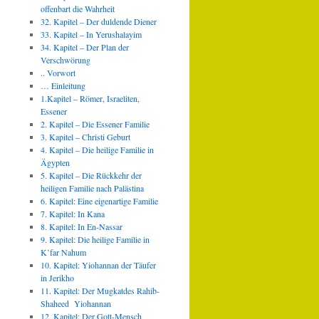
offenbart die Wahrheit
32. Kapitel – Der duldende Diener
33. Kapitel – In Yerushalayim
34. Kapitel – Der Plan der
Verschwörung
.. Vorwort
… Einleitung
1.Kapitel – Römer, Israeliten,
Essener
2. Kapitel – Die Essener Familie
3. Kapitel – Christi Geburt
4. Kapitel – Die heilige Familie in
Ägypten
5. Kapitel – Die Rückkehr der
heiligen Familie nach Palästina
6. Kapitel: Eine eigenartige Familie
7. Kapitel: In Kana
8. Kapitel: In En-Nassar
9. Kapitel: Die heilige Familie in
K’far Nahum
10. Kapitel: Yiohannan der Täufer
in Jerikho
11. Kapitel: Der Mugkatdes Rahib-
Shaheed Yiohannan
12. Kapitel: Der Gott-Mensch