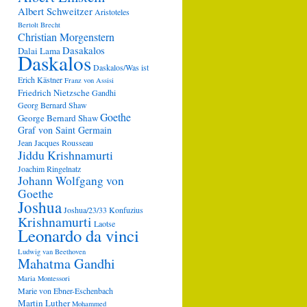
Albert Schweitzer
Aristoteles
Bertolt Brecht
Christian Morgenstern
Dasakalos
Dalai Lama
Daskalos
Daskalos/Was ist
Erich Kästner
Franz von Assisi
Friedrich Nietzsche
Gandhi
Georg Bernard Shaw
Goethe
George Bernard Shaw
Graf von Saint Germain
Jean Jacques Rousseau
Jiddu Krishnamurti
Joachim Ringelnatz
Johann Wolfgang von
Goethe
Joshua
Joshua/23/33
Konfuzius
Krishnamurti
Laotse
Leonardo da vinci
Ludwig van Beethoven
Mahatma Gandhi
Maria Montessori
Marie von Ebner-Eschenbach
Martin Luther
Mohammed