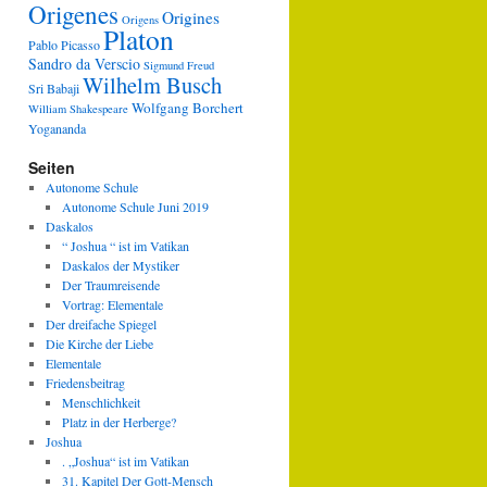
Origenes
Origines
Origens
Platon
Pablo Picasso
Sandro da Verscio
Sigmund Freud
Wilhelm Busch
Sri Babaji
Wolfgang Borchert
William Shakespeare
Yogananda
Seiten
Autonome Schule
Autonome Schule Juni 2019
Daskalos
“ Joshua “ ist im Vatikan
Daskalos der Mystiker
Der Traumreisende
Vortrag: Elementale
Der dreifache Spiegel
Die Kirche der Liebe
Elementale
Friedensbeitrag
Menschlichkeit
Platz in der Herberge?
Joshua
. „Joshua“ ist im Vatikan
31. Kapitel Der Gott-Mensch