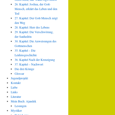
26. Kapitel: Joshua, der Gott-
Mensch, erklärt das Leben und den
Tod
27. Kapitel: Der Gott-Mensch zeigt
den Weg
28. Kapitel: Herr des Lebens
29. Kapitel: Die Verschwörung,
der Sanhedrin
30. Kapitel: Die Anweisungen des
Gottmenschen
35. Kapitel – Die
Leidensgeschichte
36. Kapitel Nach der Kreuzigung
37. Kapitel – Nachwort
Die drei Könige
Glossar
Jugendprojekt
Kontakt
Liebe
Links
Literatur
Mein Buch: Ajandek
Lesungen
Mystiker