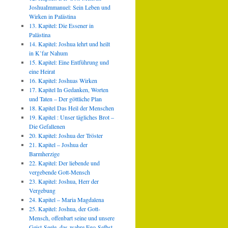
JoshuaImmanuel: Sein Leben und
Wirken in Palästina
13. Kapitel: Die Essener in
Palästina
14. Kapitel: Joshua lehrt und heilt
in K’far Nahum
15. Kapitel: Eine Entführung und
eine Heirat
16. Kapitel: Joshuas Wirken
17. Kapitel In Gedanken, Worten
und Taten – Der göttliche Plan
18. Kapitel Das Heil der Menschen
19. Kapitel : Unser tägliches Brot –
Die Gefallenen
20. Kapitel: Joshua der Tröster
21. Kapitel – Joshua der
Barmherzige
22. Kapitel: Der liebende und
vergebende Gott-Mensch
23. Kapitel: Joshua, Herr der
Vergebung
24. Kapitel – Maria Magdalena
25. Kapitel: Joshua, der Gott-
Mensch, offenbart seine und unsere
Geist-Seele, das wahre Ego-Selbst