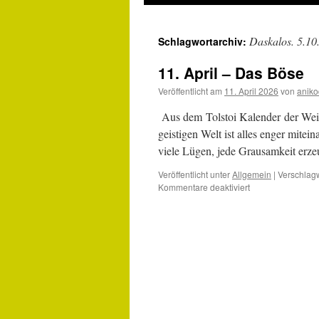
Daskalos. 5.10
Schlagwortarchiv:
11. April – Das Böse
Veröffentlicht am
11. April 2026
von
aniko
Aus dem Tolstoi Kalender der We
geistigen Welt ist alles enger mitei
viele Lügen, jede Grausamkeit erz
Veröffentlicht unter
Allgemein
|
Verschlagw
für
Kommentare deaktiviert
11.
April
–
Das
Böse