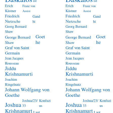
ist
ist
Erich
Erich
Franz von
Franz von
Kästner
Kästner
Assisi
Assisi
Friedrich
Friedrich
Gand
Gand
Nietzsche
Nietzsche
hi
hi
Georg Bernard
Georg Bernard
Shaw
Shaw
Goet
Goet
George Bernard
George Bernard
he
he
Shaw
Shaw
Graf von Saint
Graf von Saint
Germain
Germain
Jean Jacques
Jean Jacques
Rousseau
Rousseau
Jiddu
Jiddu
Krishnamurti
Krishnamurti
Joachim
Joachim
Ringelnatz
Ringelnatz
Johann Wolfgang von
Johann Wolfgang von
Goethe
Goethe
Joshua/23/
Konfuzi
Joshua/23/
Konfuzi
Joshua
Joshua
33
us
33
us
Krishnamurt
Krishnamurt
Laot
Laot