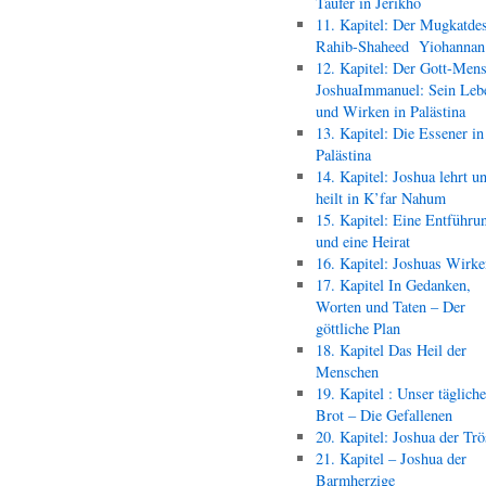
Täufer in Jerikho
11. Kapitel: Der Mugkatde
Rahib-Shaheed Yiohann
12. Kapitel: Der Gott-Men
JoshuaImmanuel: Sein Leb
und Wirken in Palästina
13. Kapitel: Die Essener in
Palästina
14. Kapitel: Joshua lehrt u
heilt in K’far Nahum
15. Kapitel: Eine Entführu
und eine Heirat
16. Kapitel: Joshuas Wirk
17. Kapitel In Gedanken,
Worten und Taten – Der
göttliche Plan
18. Kapitel Das Heil der
Menschen
19. Kapitel : Unser täglich
Brot – Die Gefallenen
20. Kapitel: Joshua der Trö
21. Kapitel – Joshua der
Barmherzige