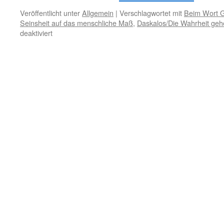
Veröffentlicht unter
Allgemein
|
Verschlagwortet mit
Beim Wort Go
Seinsheit auf das menschliche Maß
,
Daskalos/Die Wahrheit ge
für
deaktiviert
31.
Oktober
–
Überlieferungen