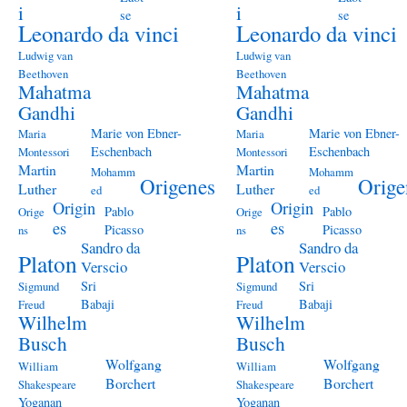
i
i
se
se
Leonardo da vinci
Leonardo da vinci
Ludwig van
Ludwig van
Beethoven
Beethoven
Mahatma
Mahatma
Gandhi
Gandhi
Marie von Ebner-
Marie von Ebner-
Maria
Maria
Eschenbach
Eschenbach
Montessori
Montessori
Martin
Martin
Mohamm
Mohamm
Origenes
Orige
Luther
Luther
ed
ed
Origin
Origin
Pablo
Pablo
Orige
Orige
es
es
Picasso
Picasso
ns
ns
Sandro da
Sandro da
Platon
Platon
Verscio
Verscio
Sri
Sri
Sigmund
Sigmund
Babaji
Babaji
Freud
Freud
Wilhelm
Wilhelm
Busch
Busch
Wolfgang
Wolfgang
William
William
Borchert
Borchert
Shakespeare
Shakespeare
Yoganan
Yoganan