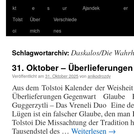
kt
e
s
ur
Ajandek
er
Tolst
Über
Verschiede
oi
mich
nes
Daskalos/Die Wahrh
Schlagwortarchiv:
31. Oktober – Überlieferungen
Veröffentlicht am
31. Oktober 2025
von
anikodrozdy
Aus dem Tolstoi Kalender der Weisheit
Überlieferungen Gegenwart Glaube F
Guggerzytli – Das Vreneli Duo Eine der
Lügen ist ein falscher Glaube, den man 
Tolstoi Die Missachtung der Tradition h
Tausendstel des …
Weiterlesen
→