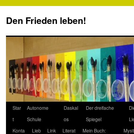
Zum
Inhalt
Den Frieden leben!
springen
Star
Autonome
Daskal
Der dreifache
Di
t
Schule
os
Spiegel
Li
Konta
Lieb
Link
Literat
Mein Buch:
Myst