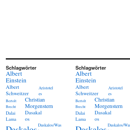
Schlagwörter
Schlagwörter
Albert
Albert
Einstein
Einstein
Albert
Albert
Aristotel
Aristotel
Schweitzer
Schweitzer
es
es
Christian
Christian
Bertolt
Bertolt
Morgenstern
Morgenstern
Brecht
Brecht
Dasakal
Dasakal
Dalai
Dalai
os
os
Lama
Lama
Daskalos/Was
Daskalos/Wa
Daskalos
Daskalos