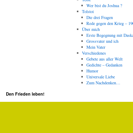
Wer bist du Joshua ?
Tolstoi
Die drei Fragen
Rede gegen den Krieg – 19
Über mich
Erste Begegnung mit Dask
Grossvater und ich
Mein Vater
Verschiedenes
Gebete aus aller Welt
Gedichte – Gedanken
Humor
Universale Liebe
Zum Nachdenken…
Den Frieden leben!