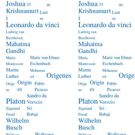
Joshua
Joshua
33
us
33
us
Krishnamurt
Krishnamurt
Laot
Laot
i
i
se
se
Leonardo da vinci
Leonardo da vinci
Ludwig van
Ludwig van
Beethoven
Beethoven
Mahatma
Mahatma
Gandhi
Gandhi
Marie von Ebner-
Marie von Ebner-
Maria
Maria
Eschenbach
Eschenbach
Montessori
Montessori
Martin
Martin
Mohamm
Mohamm
Origenes
Orige
Luther
Luther
ed
ed
Origin
Origin
Pablo
Pablo
Orige
Orige
es
es
Picasso
Picasso
ns
ns
Sandro da
Sandro da
Platon
Platon
Verscio
Verscio
Sri
Sri
Sigmund
Sigmund
Babaji
Babaji
Freud
Freud
Wilhelm
Wilhelm
Busch
Busch
Wolfgang
Wolfgang
William
William