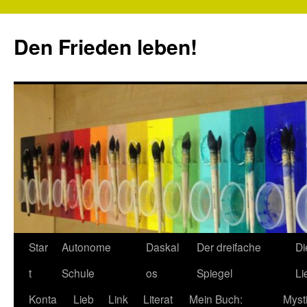
Zum
Inhalt
Den Frieden leben!
springen
Star
Autonome
Daskal
Der dreifache
Di
t
Schule
os
Spiegel
Li
Konta
Lieb
Link
Literat
Mein Buch:
Myst