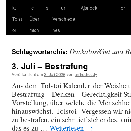
kt
e
s
ur
Ajandek
er
Tolst
Über
Verschiede
oi
mich
nes
Daskalos/Gut und B
Schlagwortarchiv:
3. Juli – Bestrafung
Veröffentlicht am
3. Juli 2026
von
anikodrozdy
Aus dem Tolstoi Kalender der Weisheit 
Bestrafung Denken Gerechtigkeit Stra
Vorstellung, über welche die Menschhe
hinauswächst. Tolstoi Vergessen wir ni
zu bestrafen, ein sehr tief stehendes, an
das es zu …
Weiterlesen
→