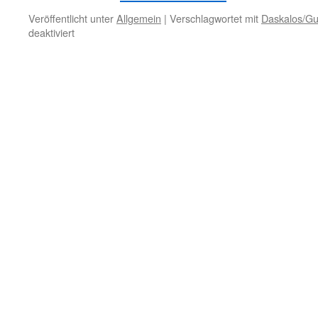
Veröffentlicht unter
Allgemein
|
Verschlagwortet mit
Daskalos/Gu
für
deaktiviert
3.
Juli
–
Bestrafung