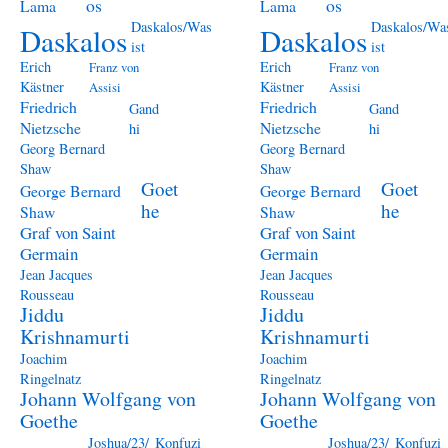
os
os
Lama
Lama
Daskalos/Was
Daskalos/Wa
Daskalos
Daskalos
ist
ist
Erich
Erich
Franz von
Franz von
Kästner
Kästner
Assisi
Assisi
Friedrich
Friedrich
Gand
Gand
Nietzsche
Nietzsche
hi
hi
Georg Bernard
Georg Bernard
Shaw
Shaw
Goet
Goet
George Bernard
George Bernard
he
he
Shaw
Shaw
Graf von Saint
Graf von Saint
Germain
Germain
Jean Jacques
Jean Jacques
Rousseau
Rousseau
Jiddu
Jiddu
Krishnamurti
Krishnamurti
Joachim
Joachim
Ringelnatz
Ringelnatz
Johann Wolfgang von
Johann Wolfgang von
Goethe
Goethe
Joshua/23/
Konfuzi
Joshua/23/
Konfuzi