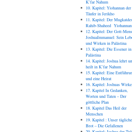
K’far Nahum
10. Kapitel: Yiohannan der
Täufer in Jerikho
11. Kapitel: Der Mugkatde
Rahib-Shaheed Yiohann
12. Kapitel: Der Gott-Men
JoshuaImmanuel: Sein Leb
und Wirken in Palästina
13. Kapitel: Die Essener in
Palästina
14. Kapitel: Joshua lehrt u
heilt in K’far Nahum
15. Kapitel: Eine Entführu
und eine Heirat
16. Kapitel: Joshuas Wirk
17. Kapitel In Gedanken,
Worten und Taten – Der
göttliche Plan
18. Kapitel Das Heil der
Menschen
19. Kapitel : Unser täglich
Brot – Die Gefallenen
20. Kapitel: Joshua der Trö