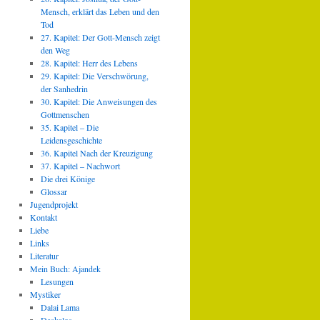
Mensch, erklärt das Leben und den
Tod
27. Kapitel: Der Gott-Mensch zeigt
den Weg
28. Kapitel: Herr des Lebens
29. Kapitel: Die Verschwörung,
der Sanhedrin
30. Kapitel: Die Anweisungen des
Gottmenschen
35. Kapitel – Die
Leidensgeschichte
36. Kapitel Nach der Kreuzigung
37. Kapitel – Nachwort
Die drei Könige
Glossar
Jugendprojekt
Kontakt
Liebe
Links
Literatur
Mein Buch: Ajandek
Lesungen
Mystiker
Dalai Lama