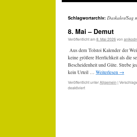
Daskalos/Sag m
Schlagwortarchiv:
8. Mai – Demut
Veröffentlicht am
8. Mai 2026
von
anikodr
Aus dem Tolstoi Kalender der We
keine größere Herrlichkeit als die s
Bescheidenheit und Güte. Strebe jed
kein Urteil …
Weiterlesen
→
Veröffentlicht unter
Allgemein
|
Verschlagw
für
deaktiviert
8.
Mai
–
Demut