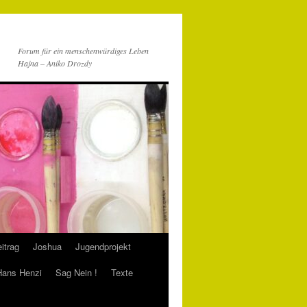
Forum für ein menschenwürdiges Leben
Hajna – Aniko Drozdy
itrag
Joshua
Jugendprojekt
 Hans Henzi
Sag Nein !
Texte