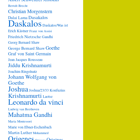
Bertolt Brecht
Christian Morgenstern
Dasakalos
Dalai Lama
Daskalos
Daskalos/Was ist
Erich Kästner
Franz von Assisi
Friedrich Nietzsche
Gandhi
Georg Bernard Shaw
Goethe
George Bernard Shaw
Graf von Saint Germain
Jean Jacques Rousseau
Jiddu Krishnamurti
Joachim Ringelnatz
Johann Wolfgang von
Goethe
Joshua
Joshua/23/33
Konfuzius
Krishnamurti
Laotse
Leonardo da vinci
Ludwig van Beethoven
Mahatma Gandhi
Maria Montessori
Marie von Ebner-Eschenbach
Martin Luther
Mohammed
Origenes
Origines