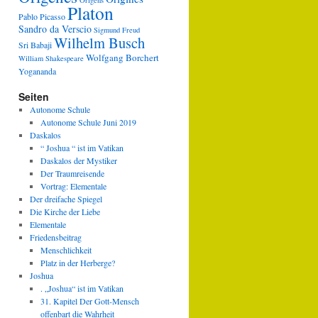
Origens
Platon
Pablo Picasso
Sandro da Verscio
Sigmund Freud
Wilhelm Busch
Sri Babaji
Wolfgang Borchert
William Shakespeare
Yogananda
Seiten
Autonome Schule
Autonome Schule Juni 2019
Daskalos
“ Joshua “ ist im Vatikan
Daskalos der Mystiker
Der Traumreisende
Vortrag: Elementale
Der dreifache Spiegel
Die Kirche der Liebe
Elementale
Friedensbeitrag
Menschlichkeit
Platz in der Herberge?
Joshua
. „Joshua“ ist im Vatikan
31. Kapitel Der Gott-Mensch
offenbart die Wahrheit