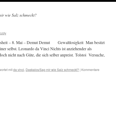
ir wie Salz schmeckt?
ozdy
isheit – 8. Mai – Demut Demut Gewaltlosigkeit Man besitzt
einer selbst. Leonardo da Vinci Nichts ist anziehender als
och nicht nach Güte, die sich selber anpreist. Tolstoi Versuche,
ortet mit
da vinci
,
Daskalos/Sag mir wie Salz schmeckt?
|
Kommentare