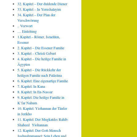
32. Kapitel – Der duldende Diener
33. Kapitel – In Yerushalayim
34. Kapitel – Der Plan der
Verschwörung
.. Vorwort
… Einleitung
1.Kapitel – Römer, Israeliten,
Essener
2. Kapitel – Die Essener Familie
3. Kapitel – Christi Geburt
4. Kapitel – Die heilige Familie in
Ägypten
5. Kapitel – Die Rückkehr der
heiligen Familie nach Palästina
6. Kapitel: Eine eigenartige Familie
7. Kapitel: In Kana
8. Kapitel: In En-Nassar
9. Kapitel: Die heilige Familie in
K’far Nahum
10. Kapitel: Yiohannan der Täufer
in Jerikho
11. Kapitel: Der Mugkatdes Rahib-
Shaheed Yiohannan
12. Kapitel: Der Gott-Mensch
JoshuaImmanuel: Sein Leben und