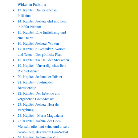
Wirken in Palästina
13. Kapitel: Die Essener in
Palästina
14. Kapitel: Joshua lehrt und heilt
in K’far Nahum
15. Kapitel: Eine Entführung und
eine Heirat
16. Kapitel: Joshuas Wirken
17. Kapitel In Gedanken, Worten
und Taten – Der göttliche Plan
18. Kapitel Das Heil der Menschen
19. Kapitel : Unser tägliches Brot –
Die Gefallenen
20. Kapitel: Joshua der Tröster
21. Kapitel – Joshua der
Barmherzige
22. Kapitel: Der liebende und
vergebende Gott-Mensch
23. Kapitel: Joshua, Herr der
Vergebung
24. Kapitel – Maria Magdalena
25. Kapitel: Joshua, der Gott-
Mensch, offenbart seine und unsere
Geist-Seele, das wahre Ego-Selbst
26. Kapitel: Joshua, der Gott-