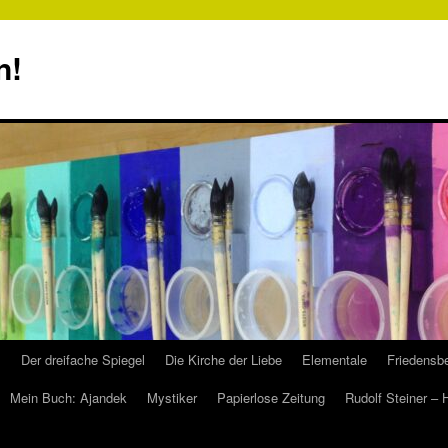
n!
s
Der dreifache Spiegel
Die Kirche der Liebe
Elementale
Friedensbe
Mein Buch: Ajandek
Mystiker
Papierlose Zeitung
Rudolf Steiner –