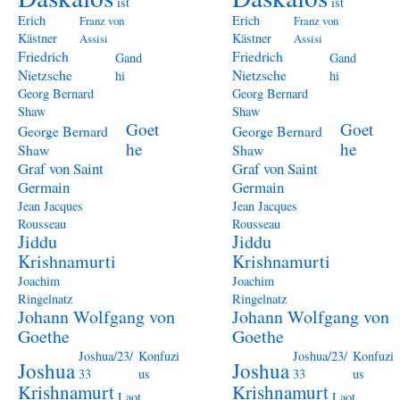
ist
ist
Erich
Erich
Franz von
Franz von
Kästner
Kästner
Assisi
Assisi
Friedrich
Friedrich
Gand
Gand
Nietzsche
Nietzsche
hi
hi
Georg Bernard
Georg Bernard
Shaw
Shaw
Goet
Goet
George Bernard
George Bernard
he
he
Shaw
Shaw
Graf von Saint
Graf von Saint
Germain
Germain
Jean Jacques
Jean Jacques
Rousseau
Rousseau
Jiddu
Jiddu
Krishnamurti
Krishnamurti
Joachim
Joachim
Ringelnatz
Ringelnatz
Johann Wolfgang von
Johann Wolfgang von
Goethe
Goethe
Joshua/23/
Konfuzi
Joshua/23/
Konfuzi
Joshua
Joshua
33
us
33
us
Krishnamurt
Krishnamurt
Laot
Laot