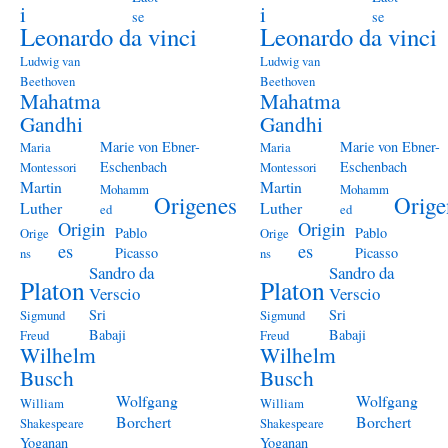
i
i
se
se
Leonardo da vinci
Leonardo da vinci
Ludwig van
Ludwig van
Beethoven
Beethoven
Mahatma
Mahatma
Gandhi
Gandhi
Marie von Ebner-
Marie von Ebner-
Maria
Maria
Eschenbach
Eschenbach
Montessori
Montessori
Martin
Martin
Mohamm
Mohamm
Origenes
Orige
Luther
Luther
ed
ed
Origin
Origin
Pablo
Pablo
Orige
Orige
es
es
Picasso
Picasso
ns
ns
Sandro da
Sandro da
Platon
Platon
Verscio
Verscio
Sri
Sri
Sigmund
Sigmund
Babaji
Babaji
Freud
Freud
Wilhelm
Wilhelm
Busch
Busch
Wolfgang
Wolfgang
William
William
Borchert
Borchert
Shakespeare
Shakespeare
Yoganan
Yoganan