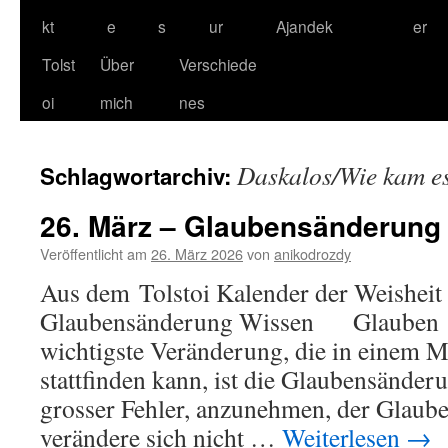
kt
e
s
ur
Ajandek
er
Tolst
Über
Verschiede
oi
mich
nes
Daskalos/Wie kam e
Schlagwortarchiv:
26. März – Glaubensänderung
Veröffentlicht am
26. März 2026
von
anikodrozdy
Aus dem Tolstoi Kalender der Weisheit
Glaubensänderung Wissen Glauben
wichtigste Veränderung, die in einem 
stattfinden kann, ist die Glaubensänderun
grosser Fehler, anzunehmen, der Glaub
verändere sich nicht …
Weiterlesen
→