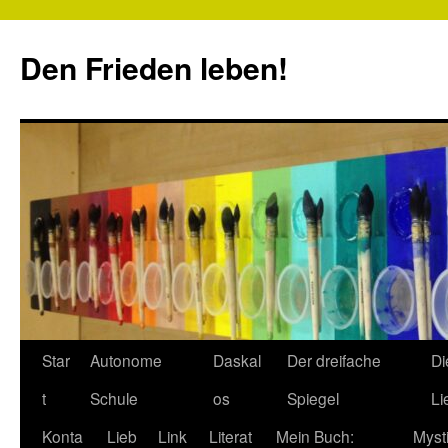
Zum
Inhalt
Den Frieden leben!
springen
Star
Autonome
Daskal
Der dreifache
Di
t
Schule
os
Spiegel
Li
Konta
Lieb
Link
Literat
Mein Buch:
Myst