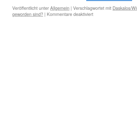
Veröffentlicht unter
Allgemein
|
Verschlagwortet mit
Daskalos/Wi
für
geworden sind?
|
Kommentare deaktiviert
26.
März
–
Glaubensänderung