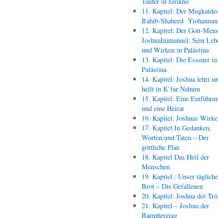
Täufer in Jerikho
11. Kapitel: Der Mugkatde
Rahib-Shaheed Yiohann
12. Kapitel: Der Gott-Men
JoshuaImmanuel: Sein Leb
und Wirken in Palästina
13. Kapitel: Die Essener in
Palästina
14. Kapitel: Joshua lehrt u
heilt in K’far Nahum
15. Kapitel: Eine Entführu
und eine Heirat
16. Kapitel: Joshuas Wirk
17. Kapitel In Gedanken,
Worten und Taten – Der
göttliche Plan
18. Kapitel Das Heil der
Menschen
19. Kapitel : Unser täglich
Brot – Die Gefallenen
20. Kapitel: Joshua der Trö
21. Kapitel – Joshua der
Barmherzige