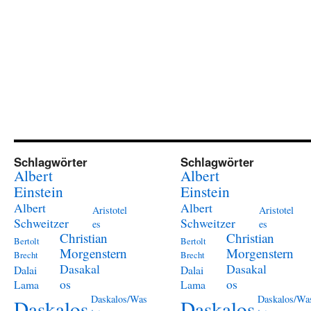
Schlagwörter
Schlagwörter
Albert
Albert
Einstein
Einstein
Albert
Albert
Aristotel
Aristotel
Schweitzer
Schweitzer
es
es
Christian
Christian
Bertolt
Bertolt
Morgenstern
Morgenstern
Brecht
Brecht
Dasakal
Dasakal
Dalai
Dalai
os
os
Lama
Lama
Daskalos/Was
Daskalos/Wa
Daskalos
Daskalos