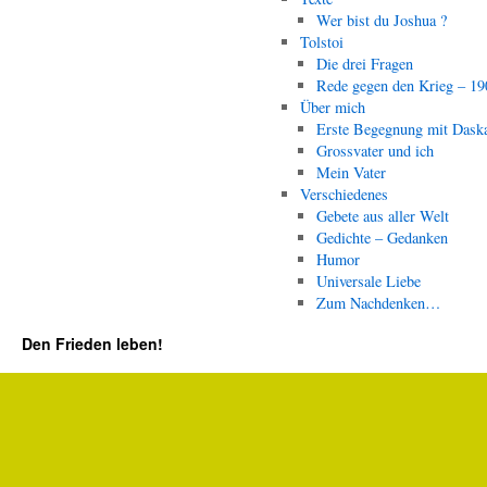
Wer bist du Joshua ?
Tolstoi
Die drei Fragen
Rede gegen den Krieg – 19
Über mich
Erste Begegnung mit Dask
Grossvater und ich
Mein Vater
Verschiedenes
Gebete aus aller Welt
Gedichte – Gedanken
Humor
Universale Liebe
Zum Nachdenken…
Den Frieden leben!