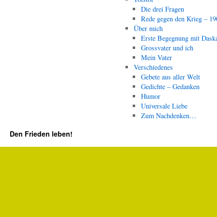
Die drei Fragen
Rede gegen den Krieg – 19
Über mich
Erste Begegnung mit Dask
Grossvater und ich
Mein Vater
Verschiedenes
Gebete aus aller Welt
Gedichte – Gedanken
Humor
Universale Liebe
Zum Nachdenken…
Den Frieden leben!