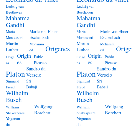
Ludwig van
Ludwig van
Beethoven
Beethoven
Mahatma
Mahatma
Gandhi
Gandhi
Marie von Ebner-
Marie von Ebner-
Maria
Maria
Eschenbach
Eschenbach
Montessori
Montessori
Martin
Martin
Mohamm
Mohamm
Origenes
Orige
Luther
Luther
ed
ed
Origin
Origin
Pablo
Pablo
Orige
Orige
es
es
Picasso
Picasso
ns
ns
Sandro da
Sandro da
Platon
Platon
Verscio
Verscio
Sri
Sri
Sigmund
Sigmund
Babaji
Babaji
Freud
Freud
Wilhelm
Wilhelm
Busch
Busch
Wolfgang
Wolfgang
William
William
Borchert
Borchert
Shakespeare
Shakespeare
Yoganan
Yoganan
da
da