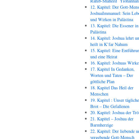
Rahib-Shaheed Yiohann
12. Kapitel: Der Gott-Men
JoshuaImmanuel: Sein Leb
und Wirken in Palästina
13. Kapitel: Die Essener in
Palästina
14. Kapitel: Joshua lehrt u
heilt in K’far Nahum
15. Kapitel: Eine Entführu
und eine Heirat
16. Kapitel: Joshuas Wirk
17. Kapitel In Gedanken,
Worten und Taten – Der
göttliche Plan
18. Kapitel Das Heil der
Menschen
19. Kapitel : Unser täglich
Brot – Die Gefallenen
20. Kapitel: Joshua der Trö
21. Kapitel – Joshua der
Barmherzige
22. Kapitel: Der liebende u
vergebende Gott-Mensch