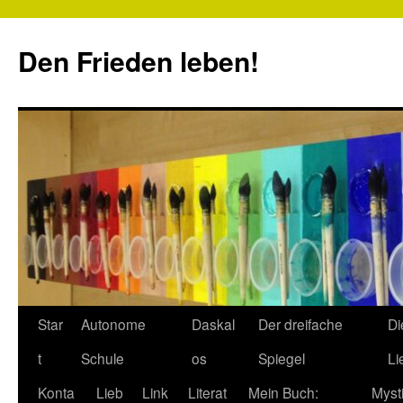
Zum
Inhalt
Den Frieden leben!
springen
Star
Autonome
Daskal
Der dreifache
Di
t
Schule
os
Spiegel
Li
Konta
Lieb
Link
Literat
Mein Buch:
Myst