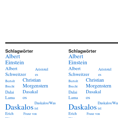
Schlagwörter
Schlagwörter
Albert
Albert
Einstein
Einstein
Albert
Albert
Aristotel
Aristotel
Schweitzer
Schweitzer
es
es
Christian
Christian
Bertolt
Bertolt
Morgenstern
Morgenstern
Brecht
Brecht
Dasakal
Dasakal
Dalai
Dalai
os
os
Lama
Lama
Daskalos/Was
Daskalos/Wa
Daskalos
Daskalos
ist
ist
Erich
Erich
Franz von
Franz von