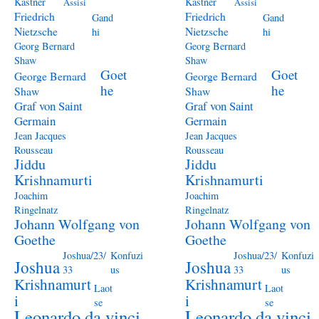
Kästner
Kästner
Assisi
Assisi
Friedrich
Friedrich
Gand
Gand
Nietzsche
Nietzsche
hi
hi
Georg Bernard
Georg Bernard
Shaw
Shaw
Goet
Goet
George Bernard
George Bernard
he
he
Shaw
Shaw
Graf von Saint
Graf von Saint
Germain
Germain
Jean Jacques
Jean Jacques
Rousseau
Rousseau
Jiddu
Jiddu
Krishnamurti
Krishnamurti
Joachim
Joachim
Ringelnatz
Ringelnatz
Johann Wolfgang von
Johann Wolfgang von
Goethe
Goethe
Joshua/23/
Konfuzi
Joshua/23/
Konfuzi
Joshua
Joshua
33
us
33
us
Krishnamurt
Krishnamurt
Laot
Laot
i
i
se
se
Leonardo da vinci
Leonardo da vinci