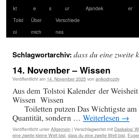
kt
e
s
ur
Ajandek
er
Tolst
Über
Verschiede
oi
mich
nes
dass du eine zweite k
Schlagwortarchiv:
14. November – Wissen
Veröffentlicht am
14. November 2025
von
anikodrozdy
Aus dem Tolstoi Kalender der Weishei
Wissen W
Toiletten putzen Das Wichtigste am Wi
Quantität, sondern …
Weiterlesen
→
Veröffentlicht unter
Allgemein
|
Verschlagwortet mit
Daskalos/ Wi
eine zweite kleine Welt bist
,
dass du eine zweite Welt bist
,
Eugen