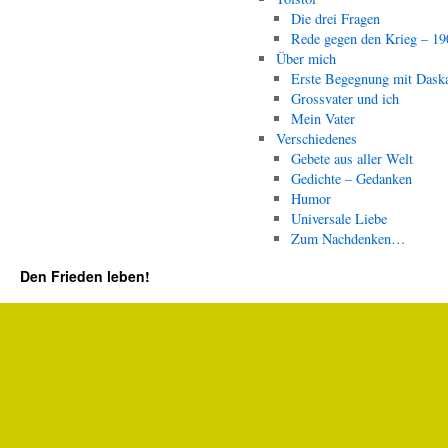
Die drei Fragen
Rede gegen den Krieg – 19
Über mich
Erste Begegnung mit Dask
Grossvater und ich
Mein Vater
Verschiedenes
Gebete aus aller Welt
Gedichte – Gedanken
Humor
Universale Liebe
Zum Nachdenken…
Den Frieden leben!