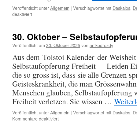
Veröffentlicht unter
Allgemein
|
Verschlagwortet mit
Daskalos
,
De
für
deaktiviert
18.
Februar
–
30. Oktober – Selbstaufopferu
Über
sich
Veröffentlicht am
30. Oktober 2025
von
anikodrozdy
Herauswachsen
Aus dem Tolstoi Kalender der Weisheit
Selbstaufopferung Freiheit Leiden Ein
die so gross ist, dass sie alle Grenzen sp
Geisteskrankheit, die man Grössenwahn 
Menschen glauben, Selbstaufopferung w
Freiheit verletzen. Sie wissen …
Weiter
Veröffentlicht unter
Allgemein
|
Verschlagwortet mit
Daskalos
,
De
für
Kommentare deaktiviert
30.
Oktober
–