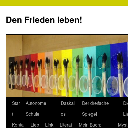
Zum
Inhalt
Den Frieden leben!
springen
Star
Autonome
Daskal
Der dreifache
Di
t
Schule
os
Spiegel
Li
Konta
Lieb
Link
Literat
Mein Buch:
Myst