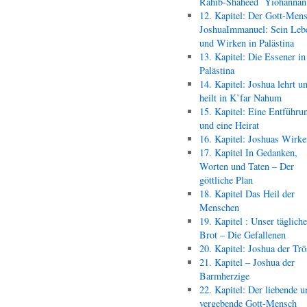
Rahib-Shaheed Yiohann
12. Kapitel: Der Gott-Men
JoshuaImmanuel: Sein Leb
und Wirken in Palästina
13. Kapitel: Die Essener in
Palästina
14. Kapitel: Joshua lehrt u
heilt in K’far Nahum
15. Kapitel: Eine Entführu
und eine Heirat
16. Kapitel: Joshuas Wirk
17. Kapitel In Gedanken,
Worten und Taten – Der
göttliche Plan
18. Kapitel Das Heil der
Menschen
19. Kapitel : Unser täglich
Brot – Die Gefallenen
20. Kapitel: Joshua der Trö
21. Kapitel – Joshua der
Barmherzige
22. Kapitel: Der liebende u
vergebende Gott-Mensch