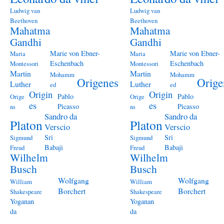
Ludwig van
Ludwig van
Beethoven
Beethoven
Mahatma
Mahatma
Gandhi
Gandhi
Marie von Ebner-
Marie von Ebner-
Maria
Maria
Eschenbach
Eschenbach
Montessori
Montessori
Martin
Martin
Mohamm
Mohamm
Origenes
Orige
Luther
Luther
ed
ed
Origin
Origin
Pablo
Pablo
Orige
Orige
es
es
Picasso
Picasso
ns
ns
Sandro da
Sandro da
Platon
Platon
Verscio
Verscio
Sri
Sri
Sigmund
Sigmund
Babaji
Babaji
Freud
Freud
Wilhelm
Wilhelm
Busch
Busch
Wolfgang
Wolfgang
William
William
Borchert
Borchert
Shakespeare
Shakespeare
Yoganan
Yoganan
da
da