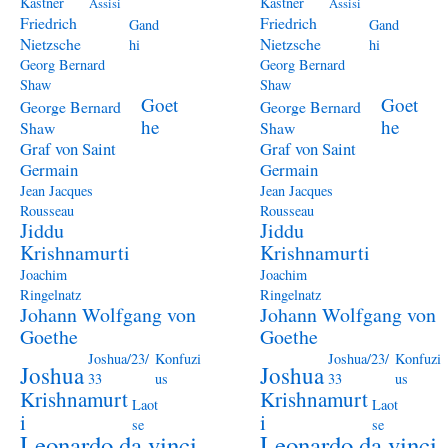
Kästner
Kästner
Assisi
Assisi
Friedrich
Friedrich
Gand
Gand
Nietzsche
Nietzsche
hi
hi
Georg Bernard
Georg Bernard
Shaw
Shaw
Goet
Goet
George Bernard
George Bernard
he
he
Shaw
Shaw
Graf von Saint
Graf von Saint
Germain
Germain
Jean Jacques
Jean Jacques
Rousseau
Rousseau
Jiddu
Jiddu
Krishnamurti
Krishnamurti
Joachim
Joachim
Ringelnatz
Ringelnatz
Johann Wolfgang von
Johann Wolfgang von
Goethe
Goethe
Joshua/23/
Konfuzi
Joshua/23/
Konfuzi
Joshua
Joshua
33
us
33
us
Krishnamurt
Krishnamurt
Laot
Laot
i
i
se
se
Leonardo da vinci
Leonardo da vinci