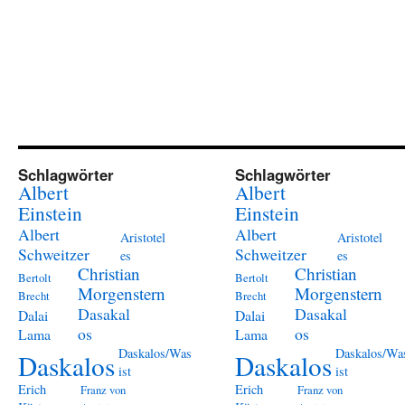
Schlagwörter
Schlagwörter
Albert
Albert
Einstein
Einstein
Albert
Albert
Aristotel
Aristotel
Schweitzer
Schweitzer
es
es
Christian
Christian
Bertolt
Bertolt
Morgenstern
Morgenstern
Brecht
Brecht
Dasakal
Dasakal
Dalai
Dalai
os
os
Lama
Lama
Daskalos/Was
Daskalos/Wa
Daskalos
Daskalos
ist
ist
Erich
Erich
Franz von
Franz von