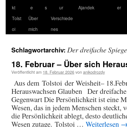
kt
e
s
ur
Ajandek
er
Tolst
Über
Verschiede
oi
mich
nes
Der dreifache Spiege
Schlagwortarchiv:
18. Februar – Über sich Hera
Veröffentlicht am
18. Februar 2026
von
anikodrozdy
Aus dem Tolstoi der Weisheit– 18.Febr
Herauswachsen Glauben Der dreifac
Gegenwart Die Persönlichkeit ist eine Ma
Wesen, das in jedem Menschen steckt, v
die Persönlichkeit ablegt, desto deutliche
Wesen zutage. Tolstoi …
Weiterlesen