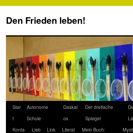
Zum
Inhalt
Den Frieden leben!
springen
Star
Autonome
Daskal
Der dreifache
Di
t
Schule
os
Spiegel
Li
Konta
Lieb
Link
Literat
Mein Buch:
Myst