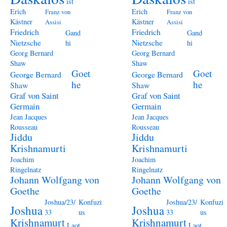
ist
ist
Erich
Erich
Franz von
Franz von
Kästner
Kästner
Assisi
Assisi
Friedrich
Friedrich
Gand
Gand
Nietzsche
Nietzsche
hi
hi
Georg Bernard
Georg Bernard
Shaw
Shaw
Goet
Goet
George Bernard
George Bernard
he
he
Shaw
Shaw
Graf von Saint
Graf von Saint
Germain
Germain
Jean Jacques
Jean Jacques
Rousseau
Rousseau
Jiddu
Jiddu
Krishnamurti
Krishnamurti
Joachim
Joachim
Ringelnatz
Ringelnatz
Johann Wolfgang von
Johann Wolfgang von
Goethe
Goethe
Joshua/23/
Konfuzi
Joshua/23/
Konfuzi
Joshua
Joshua
33
us
33
us
Krishnamurt
Krishnamurt
Laot
Laot