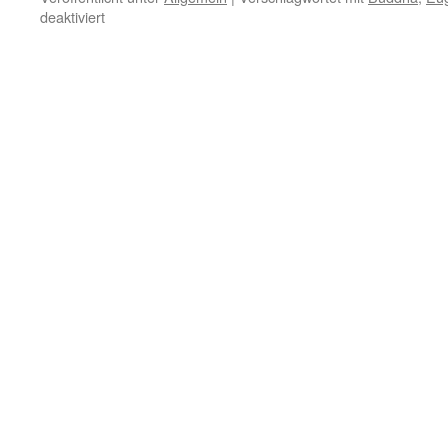
für
deaktiviert
27.
September
–
Tadel