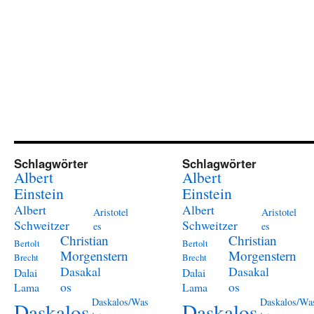
Schlagwörter
Schlagwörter
Albert
Albert
Einstein
Einstein
Albert
Albert
Aristotel
Aristotel
Schweitzer
Schweitzer
es
es
Christian
Christian
Bertolt
Bertolt
Morgenstern
Morgenstern
Brecht
Brecht
Dasakal
Dasakal
Dalai
Dalai
os
os
Lama
Lama
Daskalos/Was
Daskalos/Wa
Daskalos
Daskalos