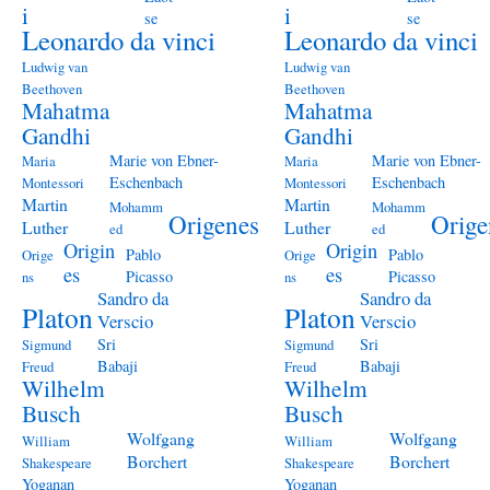
i
i
se
se
Leonardo da vinci
Leonardo da vinci
Ludwig van
Ludwig van
Beethoven
Beethoven
Mahatma
Mahatma
Gandhi
Gandhi
Marie von Ebner-
Marie von Ebner-
Maria
Maria
Eschenbach
Eschenbach
Montessori
Montessori
Martin
Martin
Mohamm
Mohamm
Origenes
Orige
Luther
Luther
ed
ed
Origin
Origin
Pablo
Pablo
Orige
Orige
es
es
Picasso
Picasso
ns
ns
Sandro da
Sandro da
Platon
Platon
Verscio
Verscio
Sri
Sri
Sigmund
Sigmund
Babaji
Babaji
Freud
Freud
Wilhelm
Wilhelm
Busch
Busch
Wolfgang
Wolfgang
William
William
Borchert
Borchert
Shakespeare
Shakespeare
Yoganan
Yoganan