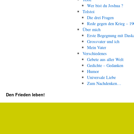
Wer bist du Joshua ?
Tolstoi
Die drei Fragen
Rede gegen den Krieg – 19
Über mich
Erste Begegnung mit Dask
Grossvater und ich
Mein Vater
Verschiedenes
Gebete aus aller Welt
Gedichte – Gedanken
Humor
Universale Liebe
Zum Nachdenken…
Den Frieden leben!