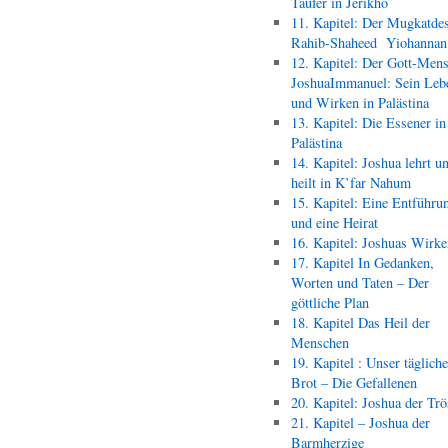
Täufer in Jerikho
11. Kapitel: Der Mugkatde
Rahib-Shaheed Yiohann
12. Kapitel: Der Gott-Men
JoshuaImmanuel: Sein Leb
und Wirken in Palästina
13. Kapitel: Die Essener in
Palästina
14. Kapitel: Joshua lehrt u
heilt in K’far Nahum
15. Kapitel: Eine Entführu
und eine Heirat
16. Kapitel: Joshuas Wirk
17. Kapitel In Gedanken,
Worten und Taten – Der
göttliche Plan
18. Kapitel Das Heil der
Menschen
19. Kapitel : Unser täglich
Brot – Die Gefallenen
20. Kapitel: Joshua der Trö
21. Kapitel – Joshua der
Barmherzige