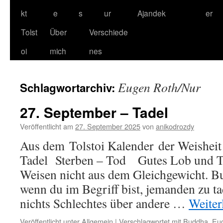
kt
e
s
ur
Ajandek
er
Tolst
Über
Verschiede
oi
mich
nes
Eugen Roth/Nur
Schlagwortarchiv:
27. September – Tadel
Veröffentlicht am
27. September 2025
von
anikodrozdy
Aus dem Tolstoi Kalender der Weisheit
Tadel Sterben – Tod Gutes Lob und T
Weisen nicht aus dem Gleichgewicht. Bu
wenn du im Begriff bist, jemanden zu t
nichts Schlechtes über andere …
Weiter
Veröffentlicht unter
Allgemein
|
Verschlagwortet mit
Buddha
,
Eu