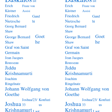
ist
ist
Erich
Erich
Franz von
Franz von
Kästner
Kästner
Assisi
Assisi
Friedrich
Friedrich
Gand
Gand
Nietzsche
Nietzsche
hi
hi
Georg Bernard
Georg Bernard
Shaw
Shaw
Goet
Goet
George Bernard
George Bernard
he
he
Shaw
Shaw
Graf von Saint
Graf von Saint
Germain
Germain
Jean Jacques
Jean Jacques
Rousseau
Rousseau
Jiddu
Jiddu
Krishnamurti
Krishnamurti
Joachim
Joachim
Ringelnatz
Ringelnatz
Johann Wolfgang von
Johann Wolfgang von
Goethe
Goethe
Joshua/23/
Konfuzi
Joshua/23/
Konfuzi
Joshua
Joshua
33
us
33
us
Krishnamurt
Krishnamurt
Laot
Laot