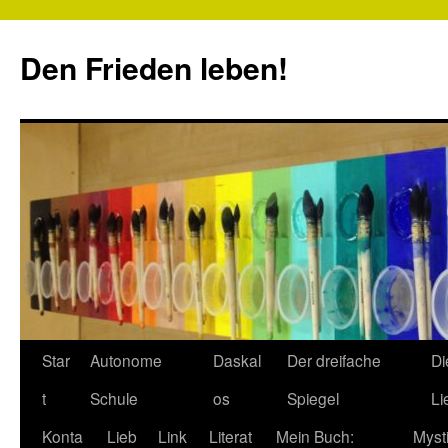
Zum
Inhalt
Den Frieden leben!
springen
Star
Autonome
Daskal
Der dreifache
Di
t
Schule
os
Spiegel
Li
Konta
Lieb
Link
Literat
Mein Buch:
Myst