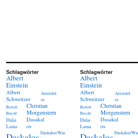
Schlagwörter
Schlagwörter
Albert
Albert
Einstein
Einstein
Albert
Albert
Aristotel
Aristotel
Schweitzer
Schweitzer
es
es
Christian
Christian
Bertolt
Bertolt
Morgenstern
Morgenstern
Brecht
Brecht
Dasakal
Dasakal
Dalai
Dalai
os
os
Lama
Lama
Daskalos/Was
Daskalos/Wa
Daskalos
Daskalos