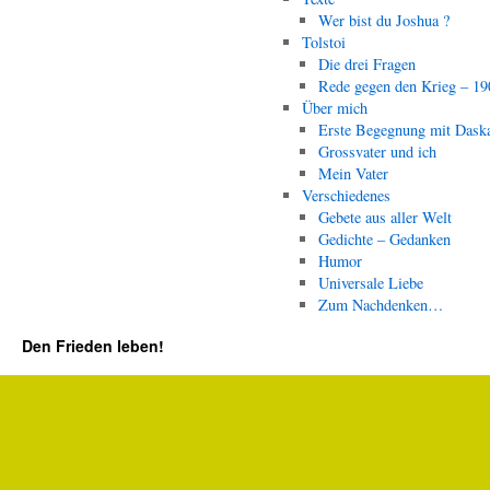
Wer bist du Joshua ?
Tolstoi
Die drei Fragen
Rede gegen den Krieg – 19
Über mich
Erste Begegnung mit Dask
Grossvater und ich
Mein Vater
Verschiedenes
Gebete aus aller Welt
Gedichte – Gedanken
Humor
Universale Liebe
Zum Nachdenken…
Den Frieden leben!