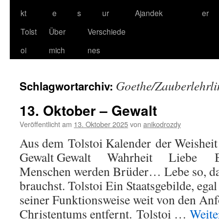
kt
e
s
ur
Ajandek
er
Tolst
Über
Verschiede
oi
mich
nes
Goethe/Zauberlehrli
Schlagwortarchiv:
13. Oktober – Gewalt
Veröffentlicht am
13. Oktober 2025
von
anikodrozdy
Aus dem Tolstoi Kalender der Weisheit
Gewalt Gewalt Wahrheit Liebe Be
Menschen werden Brüder… Lebe so, das
brauchst. Tolstoi Ein Staatsgebilde, egal 
seiner Funktionsweise weit von den An
Christentums entfernt. Tolstoi …
Weite