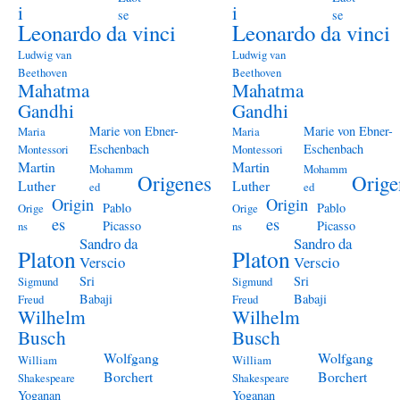
i
i
se
se
Leonardo da vinci
Leonardo da vinci
Ludwig van
Ludwig van
Beethoven
Beethoven
Mahatma
Mahatma
Gandhi
Gandhi
Marie von Ebner-
Marie von Ebner-
Maria
Maria
Eschenbach
Eschenbach
Montessori
Montessori
Martin
Martin
Mohamm
Mohamm
Origenes
Orige
Luther
Luther
ed
ed
Origin
Origin
Pablo
Pablo
Orige
Orige
es
es
Picasso
Picasso
ns
ns
Sandro da
Sandro da
Platon
Platon
Verscio
Verscio
Sri
Sri
Sigmund
Sigmund
Babaji
Babaji
Freud
Freud
Wilhelm
Wilhelm
Busch
Busch
Wolfgang
Wolfgang
William
William
Borchert
Borchert
Shakespeare
Shakespeare
Yoganan
Yoganan