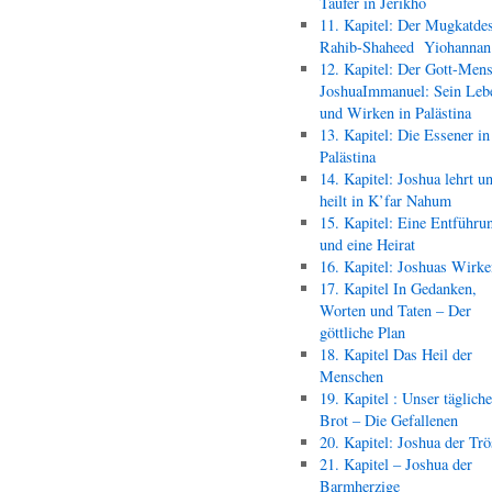
Täufer in Jerikho
11. Kapitel: Der Mugkatde
Rahib-Shaheed Yiohann
12. Kapitel: Der Gott-Men
JoshuaImmanuel: Sein Leb
und Wirken in Palästina
13. Kapitel: Die Essener in
Palästina
14. Kapitel: Joshua lehrt u
heilt in K’far Nahum
15. Kapitel: Eine Entführu
und eine Heirat
16. Kapitel: Joshuas Wirk
17. Kapitel In Gedanken,
Worten und Taten – Der
göttliche Plan
18. Kapitel Das Heil der
Menschen
19. Kapitel : Unser täglich
Brot – Die Gefallenen
20. Kapitel: Joshua der Trö
21. Kapitel – Joshua der
Barmherzige