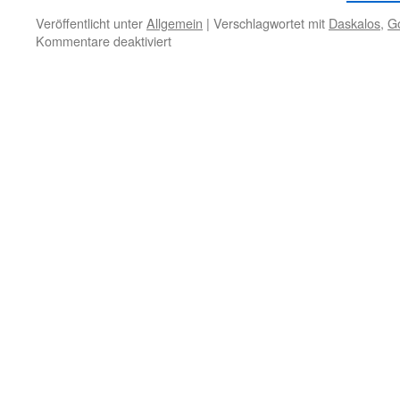
Veröffentlicht unter
Allgemein
|
Verschlagwortet mit
Daskalos
,
Go
für
Kommentare deaktiviert
13.
Oktober
–
Gewalt