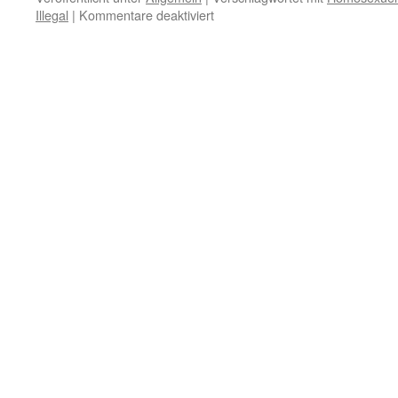
für
Illegal
|
Kommentare deaktiviert
4.
Januar
–
Schicksal