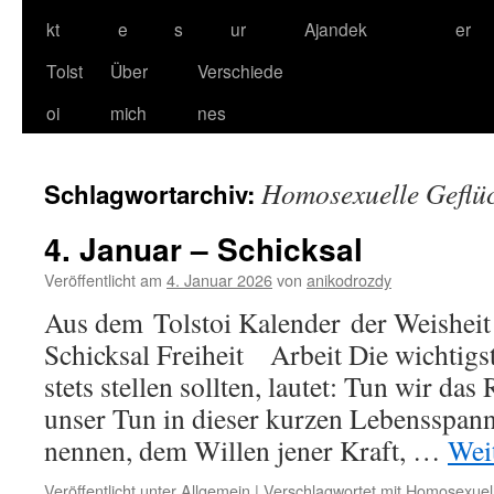
kt
e
s
ur
Ajandek
er
Tolst
Über
Verschiede
oi
mich
nes
Homosexuelle Geflüc
Schlagwortarchiv:
4. Januar – Schicksal
Veröffentlicht am
4. Januar 2026
von
anikodrozdy
Aus dem Tolstoi Kalender der Weisheit 
Schicksal Freiheit Arbeit Die wichtigst
stets stellen sollten, lautet: Tun wir das
unser Tun in dieser kurzen Lebensspann
nennen, dem Willen jener Kraft, …
Wei
Veröffentlicht unter
Allgemein
|
Verschlagwortet mit
Homosexuell