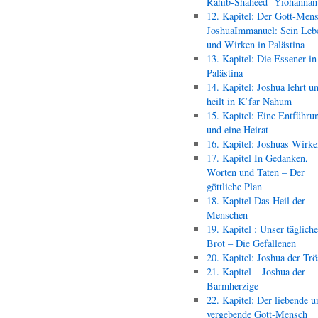
Rahib-Shaheed Yiohann
12. Kapitel: Der Gott-Men
JoshuaImmanuel: Sein Leb
und Wirken in Palästina
13. Kapitel: Die Essener in
Palästina
14. Kapitel: Joshua lehrt u
heilt in K’far Nahum
15. Kapitel: Eine Entführu
und eine Heirat
16. Kapitel: Joshuas Wirk
17. Kapitel In Gedanken,
Worten und Taten – Der
göttliche Plan
18. Kapitel Das Heil der
Menschen
19. Kapitel : Unser täglich
Brot – Die Gefallenen
20. Kapitel: Joshua der Trö
21. Kapitel – Joshua der
Barmherzige
22. Kapitel: Der liebende u
vergebende Gott-Mensch