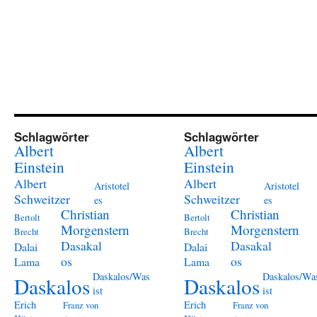
Schlagwörter
Schlagwörter
Albert
Albert
Einstein
Einstein
Albert
Albert
Aristotel
Aristotel
Schweitzer
Schweitzer
es
es
Christian
Christian
Bertolt
Bertolt
Morgenstern
Morgenstern
Brecht
Brecht
Dasakal
Dasakal
Dalai
Dalai
os
os
Lama
Lama
Daskalos/Was
Daskalos/Wa
Daskalos
Daskalos
ist
ist
Erich
Erich
Franz von
Franz von