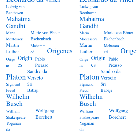
Ludwig van
Ludwig van
Beethoven
Beethoven
Mahatma
Mahatma
Gandhi
Gandhi
Marie von Ebner-
Marie von Ebner-
Maria
Maria
Eschenbach
Eschenbach
Montessori
Montessori
Martin
Martin
Mohamm
Mohamm
Origenes
Orige
Luther
Luther
ed
ed
Origin
Origin
Pablo
Pablo
Orige
Orige
es
es
Picasso
Picasso
ns
ns
Sandro da
Sandro da
Platon
Platon
Verscio
Verscio
Sri
Sri
Sigmund
Sigmund
Babaji
Babaji
Freud
Freud
Wilhelm
Wilhelm
Busch
Busch
Wolfgang
Wolfgang
William
William
Borchert
Borchert
Shakespeare
Shakespeare
Yoganan
Yoganan
da
da