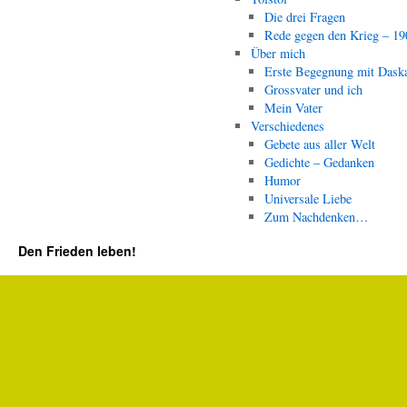
Die drei Fragen
Rede gegen den Krieg – 19
Über mich
Erste Begegnung mit Dask
Grossvater und ich
Mein Vater
Verschiedenes
Gebete aus aller Welt
Gedichte – Gedanken
Humor
Universale Liebe
Zum Nachdenken…
Den Frieden leben!