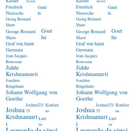
Kästner
Kästner
Assisi
Assisi
Friedrich
Friedrich
Gand
Gand
Nietzsche
Nietzsche
hi
hi
Georg Bernard
Georg Bernard
Shaw
Shaw
Goet
Goet
George Bernard
George Bernard
he
he
Shaw
Shaw
Graf von Saint
Graf von Saint
Germain
Germain
Jean Jacques
Jean Jacques
Rousseau
Rousseau
Jiddu
Jiddu
Krishnamurti
Krishnamurti
Joachim
Joachim
Ringelnatz
Ringelnatz
Johann Wolfgang von
Johann Wolfgang von
Goethe
Goethe
Joshua/23/
Konfuzi
Joshua/23/
Konfuzi
Joshua
Joshua
33
us
33
us
Krishnamurt
Krishnamurt
Laot
Laot
i
i
se
se
Leonardo da vinci
Leonardo da vinci