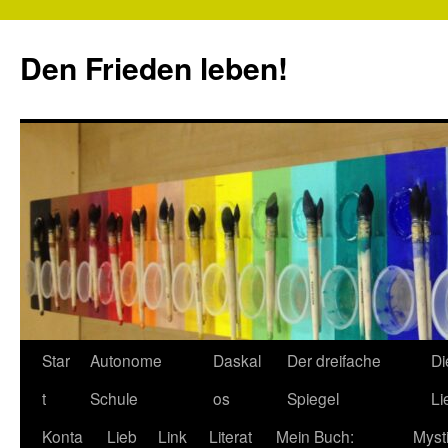
Zum
Inhalt
Den Frieden leben!
springen
Star
Autonome
Daskal
Der dreifache
Di
t
Schule
os
Spiegel
Li
Konta
Lieb
Link
Literat
Mein Buch:
Myst