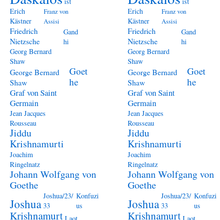
ist
ist
Erich
Erich
Franz von
Franz von
Kästner
Kästner
Assisi
Assisi
Friedrich
Friedrich
Gand
Gand
Nietzsche
Nietzsche
hi
hi
Georg Bernard
Georg Bernard
Shaw
Shaw
Goet
Goet
George Bernard
George Bernard
he
he
Shaw
Shaw
Graf von Saint
Graf von Saint
Germain
Germain
Jean Jacques
Jean Jacques
Rousseau
Rousseau
Jiddu
Jiddu
Krishnamurti
Krishnamurti
Joachim
Joachim
Ringelnatz
Ringelnatz
Johann Wolfgang von
Johann Wolfgang von
Goethe
Goethe
Joshua/23/
Konfuzi
Joshua/23/
Konfuzi
Joshua
Joshua
33
us
33
us
Krishnamurt
Krishnamurt
Laot
Laot