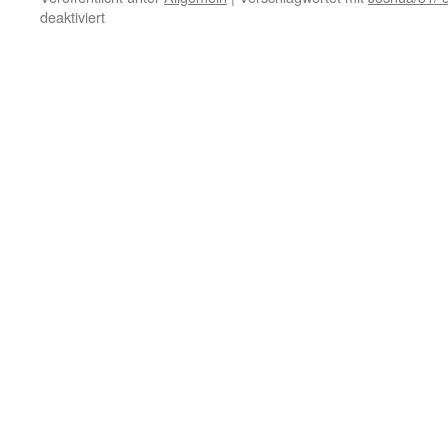
für
deaktiviert
30.
April
–
Sinn
des
Lebens