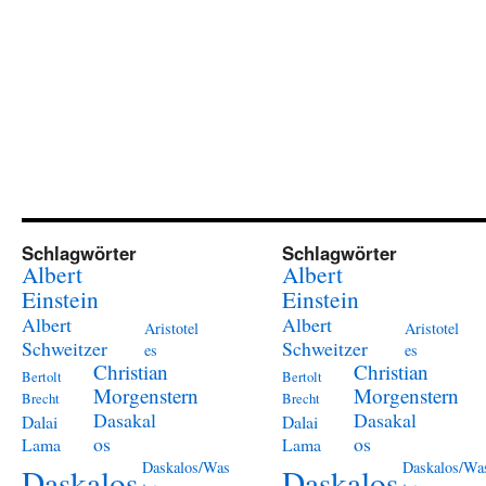
Schlagwörter
Schlagwörter
Albert
Albert
Einstein
Einstein
Albert
Albert
Aristotel
Aristotel
Schweitzer
Schweitzer
es
es
Christian
Christian
Bertolt
Bertolt
Morgenstern
Morgenstern
Brecht
Brecht
Dasakal
Dasakal
Dalai
Dalai
os
os
Lama
Lama
Daskalos/Was
Daskalos/Wa
Daskalos
Daskalos