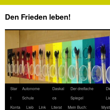
Zum
Inhalt
Den Frieden leben!
springen
Star
Autonome
Daskal
Der dreifache
Di
t
Schule
os
Spiegel
Li
Konta
Lieb
Link
Literat
Mein Buch:
Myst