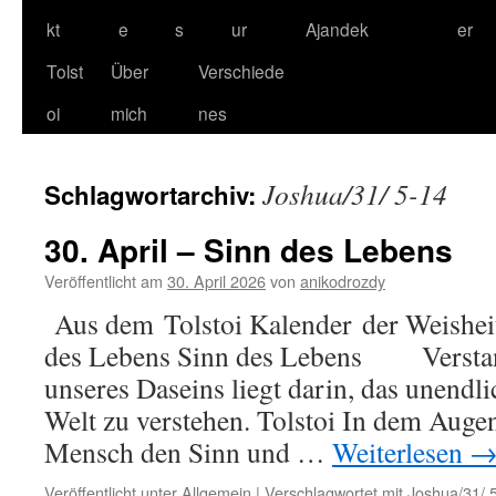
kt
e
s
ur
Ajandek
er
Tolst
Über
Verschiede
oi
mich
nes
Joshua/31/ 5-14
Schlagwortarchiv:
30. April – Sinn des Lebens
Veröffentlicht am
30. April 2026
von
anikodrozdy
Aus dem Tolstoi Kalender der Weisheit
des Lebens Sinn des Lebens Versta
unseres Daseins liegt darin, das unendli
Welt zu verstehen. Tolstoi In dem Augen
Mensch den Sinn und …
Weiterlesen
Veröffentlicht unter
Allgemein
|
Verschlagwortet mit
Joshua/31/ 