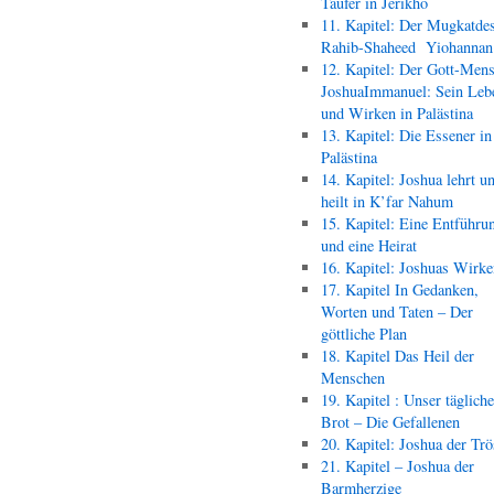
Täufer in Jerikho
11. Kapitel: Der Mugkatde
Rahib-Shaheed Yiohann
12. Kapitel: Der Gott-Men
JoshuaImmanuel: Sein Leb
und Wirken in Palästina
13. Kapitel: Die Essener in
Palästina
14. Kapitel: Joshua lehrt u
heilt in K’far Nahum
15. Kapitel: Eine Entführu
und eine Heirat
16. Kapitel: Joshuas Wirk
17. Kapitel In Gedanken,
Worten und Taten – Der
göttliche Plan
18. Kapitel Das Heil der
Menschen
19. Kapitel : Unser täglich
Brot – Die Gefallenen
20. Kapitel: Joshua der Trö
21. Kapitel – Joshua der
Barmherzige