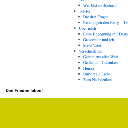
Wer bist du Joshua ?
Tolstoi
Die drei Fragen
Rede gegen den Krieg – 19
Über mich
Erste Begegnung mit Dask
Grossvater und ich
Mein Vater
Verschiedenes
Gebete aus aller Welt
Gedichte – Gedanken
Humor
Universale Liebe
Zum Nachdenken…
Den Frieden leben!