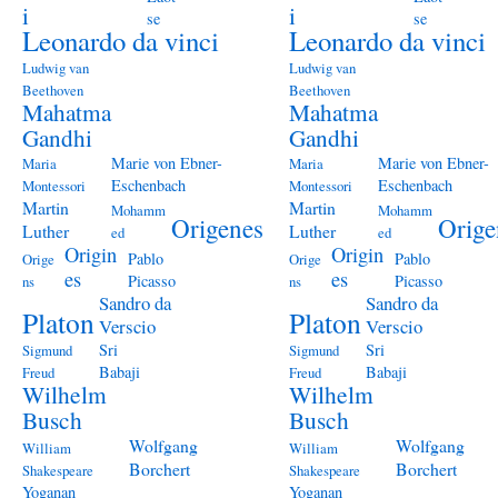
i
i
se
se
Leonardo da vinci
Leonardo da vinci
Ludwig van
Ludwig van
Beethoven
Beethoven
Mahatma
Mahatma
Gandhi
Gandhi
Marie von Ebner-
Marie von Ebner-
Maria
Maria
Eschenbach
Eschenbach
Montessori
Montessori
Martin
Martin
Mohamm
Mohamm
Origenes
Orige
Luther
Luther
ed
ed
Origin
Origin
Pablo
Pablo
Orige
Orige
es
es
Picasso
Picasso
ns
ns
Sandro da
Sandro da
Platon
Platon
Verscio
Verscio
Sri
Sri
Sigmund
Sigmund
Babaji
Babaji
Freud
Freud
Wilhelm
Wilhelm
Busch
Busch
Wolfgang
Wolfgang
William
William
Borchert
Borchert
Shakespeare
Shakespeare
Yoganan
Yoganan