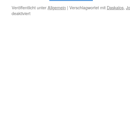
Veröffentlicht unter
Allgemein
|
Verschlagwortet mit
Daskalos
,
Jo
für
deaktiviert
20.
Januar
–
Nach
dem
Tod