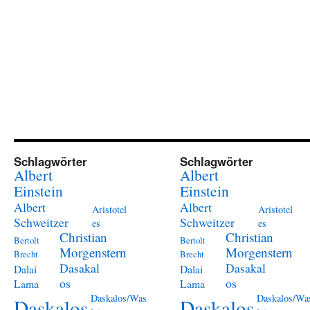
Schlagwörter
Schlagwörter
Albert
Albert
Einstein
Einstein
Albert
Albert
Aristotel
Aristotel
Schweitzer
Schweitzer
es
es
Christian
Christian
Bertolt
Bertolt
Morgenstern
Morgenstern
Brecht
Brecht
Dasakal
Dasakal
Dalai
Dalai
os
os
Lama
Lama
Daskalos/Was
Daskalos/Wa
Daskalos
Daskalos