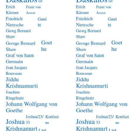
ist
ist
Erich
Erich
Franz von
Franz von
Kästner
Kästner
Assisi
Assisi
Friedrich
Friedrich
Gand
Gand
Nietzsche
Nietzsche
hi
hi
Georg Bernard
Georg Bernard
Shaw
Shaw
Goet
Goet
George Bernard
George Bernard
he
he
Shaw
Shaw
Graf von Saint
Graf von Saint
Germain
Germain
Jean Jacques
Jean Jacques
Rousseau
Rousseau
Jiddu
Jiddu
Krishnamurti
Krishnamurti
Joachim
Joachim
Ringelnatz
Ringelnatz
Johann Wolfgang von
Johann Wolfgang von
Goethe
Goethe
Joshua/23/
Konfuzi
Joshua/23/
Konfuzi
Joshua
Joshua
33
us
33
us
Krishnamurt
Krishnamurt
Laot
Laot