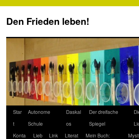
Zum
Inhalt
Den Frieden leben!
springen
Star
Autonome
Daskal
Der dreifache
Di
t
Schule
os
Spiegel
Li
Konta
Lieb
Link
Literat
Mein Buch:
Myst