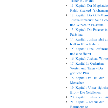
Täufer in Jerikho
11. Kapitel: Der Mugkatde
Rahib-Shaheed Yiohann
12. Kapitel: Der Gott-Men
JoshuaImmanuel: Sein Leb
und Wirken in Palästina
13. Kapitel: Die Essener in
Palästina
14. Kapitel: Joshua lehrt u
heilt in K’far Nahum
15. Kapitel: Eine Entführu
und eine Heirat
16. Kapitel: Joshuas Wirk
17. Kapitel In Gedanken,
Worten und Taten – Der
göttliche Plan
18. Kapitel Das Heil der
Menschen
19. Kapitel : Unser täglich
Brot – Die Gefallenen
20. Kapitel: Joshua der Trö
21. Kapitel – Joshua der
Barmherzige