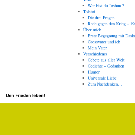
Wer bist du Joshua ?
Tolstoi
Die drei Fragen
Rede gegen den Krieg – 19
Über mich
Erste Begegnung mit Dask
Grossvater und ich
Mein Vater
Verschiedenes
Gebete aus aller Welt
Gedichte – Gedanken
Humor
Universale Liebe
Zum Nachdenken…
Den Frieden leben!