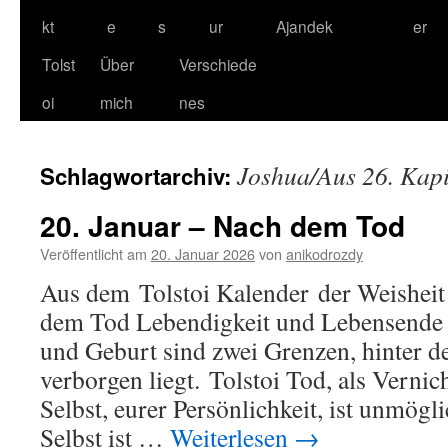
kt
e
s
ur
Ajandek
er
Tolst
Über
Verschiede
oi
mich
nes
Joshua/Aus 26. Kapi
Schlagwortarchiv:
20. Januar – Nach dem Tod
Veröffentlicht am
20. Januar 2026
von
anikodrozdy
Aus dem Tolstoi Kalender der Weisheit 
dem Tod Lebendigkeit und Lebensen
und Geburt sind zwei Grenzen, hinter d
verborgen liegt. Tolstoi Tod, als Verni
Selbst, eurer Persönlichkeit, ist unmögl
Selbst ist …
Weiterlesen
→