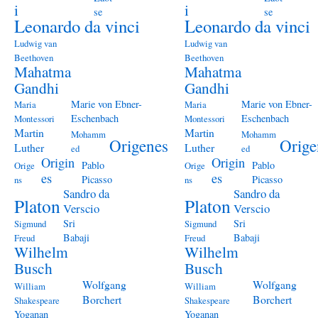
i
i
se
se
Leonardo da vinci
Leonardo da vinci
Ludwig van
Ludwig van
Beethoven
Beethoven
Mahatma
Mahatma
Gandhi
Gandhi
Marie von Ebner-
Marie von Ebner-
Maria
Maria
Eschenbach
Eschenbach
Montessori
Montessori
Martin
Martin
Mohamm
Mohamm
Origenes
Orige
Luther
Luther
ed
ed
Origin
Origin
Pablo
Pablo
Orige
Orige
es
es
Picasso
Picasso
ns
ns
Sandro da
Sandro da
Platon
Platon
Verscio
Verscio
Sri
Sri
Sigmund
Sigmund
Babaji
Babaji
Freud
Freud
Wilhelm
Wilhelm
Busch
Busch
Wolfgang
Wolfgang
William
William
Borchert
Borchert
Shakespeare
Shakespeare
Yoganan
Yoganan