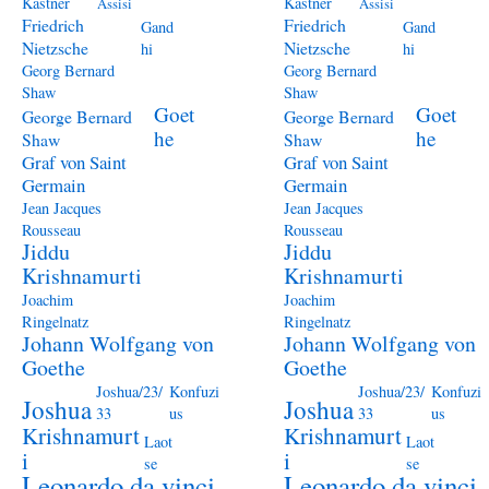
Kästner
Kästner
Assisi
Assisi
Friedrich
Friedrich
Gand
Gand
Nietzsche
Nietzsche
hi
hi
Georg Bernard
Georg Bernard
Shaw
Shaw
Goet
Goet
George Bernard
George Bernard
he
he
Shaw
Shaw
Graf von Saint
Graf von Saint
Germain
Germain
Jean Jacques
Jean Jacques
Rousseau
Rousseau
Jiddu
Jiddu
Krishnamurti
Krishnamurti
Joachim
Joachim
Ringelnatz
Ringelnatz
Johann Wolfgang von
Johann Wolfgang von
Goethe
Goethe
Joshua/23/
Konfuzi
Joshua/23/
Konfuzi
Joshua
Joshua
33
us
33
us
Krishnamurt
Krishnamurt
Laot
Laot
i
i
se
se
Leonardo da vinci
Leonardo da vinci