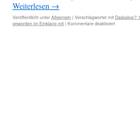
Weiterlesen
→
Veröffentlicht unter
Allgemein
|
Verschlagwortet mit
Daskalos/7.
für
geworden im Einklang mit
|
Kommentare deaktiviert
25.
Juli
–
Böses
und
Leiden