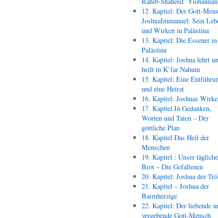
Rahib-Shaheed Yiohann
12. Kapitel: Der Gott-Men
JoshuaImmanuel: Sein Leb
und Wirken in Palästina
13. Kapitel: Die Essener in
Palästina
14. Kapitel: Joshua lehrt u
heilt in K’far Nahum
15. Kapitel: Eine Entführu
und eine Heirat
16. Kapitel: Joshuas Wirk
17. Kapitel In Gedanken,
Worten und Taten – Der
göttliche Plan
18. Kapitel Das Heil der
Menschen
19. Kapitel : Unser täglich
Brot – Die Gefallenen
20. Kapitel: Joshua der Trö
21. Kapitel – Joshua der
Barmherzige
22. Kapitel: Der liebende u
vergebende Gott-Mensch