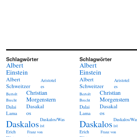
Schlagwörter
Schlagwörter
Albert
Albert
Einstein
Einstein
Albert
Albert
Aristotel
Aristotel
Schweitzer
Schweitzer
es
es
Christian
Christian
Bertolt
Bertolt
Morgenstern
Morgenstern
Brecht
Brecht
Dasakal
Dasakal
Dalai
Dalai
os
os
Lama
Lama
Daskalos/Was
Daskalos/Wa
Daskalos
Daskalos
ist
ist
Erich
Erich
Franz von
Franz von