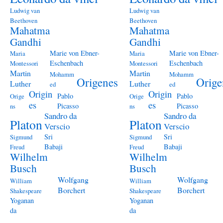
Ludwig van
Ludwig van
Beethoven
Beethoven
Mahatma
Mahatma
Gandhi
Gandhi
Marie von Ebner-
Marie von Ebner-
Maria
Maria
Eschenbach
Eschenbach
Montessori
Montessori
Martin
Martin
Mohamm
Mohamm
Origenes
Orige
Luther
Luther
ed
ed
Origin
Origin
Pablo
Pablo
Orige
Orige
es
es
Picasso
Picasso
ns
ns
Sandro da
Sandro da
Platon
Platon
Verscio
Verscio
Sri
Sri
Sigmund
Sigmund
Babaji
Babaji
Freud
Freud
Wilhelm
Wilhelm
Busch
Busch
Wolfgang
Wolfgang
William
William
Borchert
Borchert
Shakespeare
Shakespeare
Yoganan
Yoganan
da
da