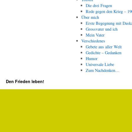
Die drei Fragen
Rede gegen den Krieg – 19
Über mich
Erste Begegnung mit Dask
Grossvater und ich
Mein Vater
Verschiedenes
Gebete aus aller Welt
Gedichte – Gedanken
Humor
Universale Liebe
Zum Nachdenken…
Den Frieden leben!