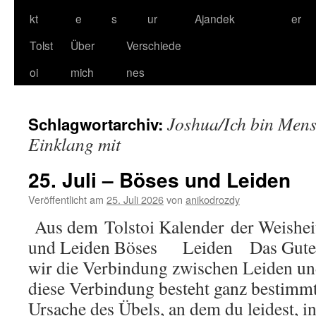
kt
e
s
ur
Ajandek
er
Tolst
Über
Verschiede
oi
mich
nes
Joshua/Ich bin Men
Schlagwortarchiv:
Einklang mit
25. Juli – Böses und Leiden
Veröffentlicht am
25. Juli 2026
von
anikodrozdy
Aus dem Tolstoi Kalender der Weisheit
und Leiden Böses Leiden Das Gut
wir die Verbindung zwischen Leiden un
diese Verbindung besteht ganz bestimmt
Ursache des Übels, an dem du leidest, in