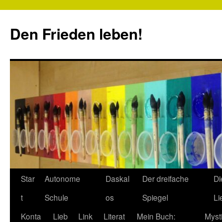
Zum
Inhalt
Den Frieden leben!
springen
Star
Autonome
Daskal
Der dreifache
Di
t
Schule
os
Spiegel
Li
Konta
Lieb
Link
Literat
Mein Buch:
Myst