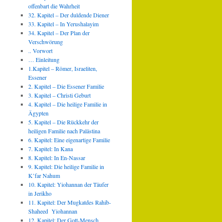
offenbart die Wahrheit
32. Kapitel – Der duldende Diener
33. Kapitel – In Yerushalayim
34. Kapitel – Der Plan der
Verschwörung
.. Vorwort
… Einleitung
1.Kapitel – Römer, Israeliten,
Essener
2. Kapitel – Die Essener Familie
3. Kapitel – Christi Geburt
4. Kapitel – Die heilige Familie in
Ägypten
5. Kapitel – Die Rückkehr der
heiligen Familie nach Palästina
6. Kapitel: Eine eigenartige Familie
7. Kapitel: In Kana
8. Kapitel: In En-Nassar
9. Kapitel: Die heilige Familie in
K’far Nahum
10. Kapitel: Yiohannan der Täufer
in Jerikho
11. Kapitel: Der Mugkatdes Rahib-
Shaheed Yiohannan
12. Kapitel: Der Gott-Mensch