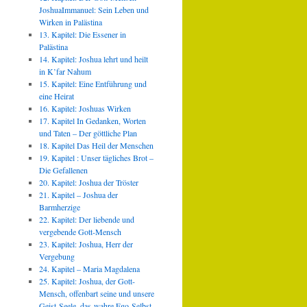
JoshuaImmanuel: Sein Leben und
Wirken in Palästina
13. Kapitel: Die Essener in
Palästina
14. Kapitel: Joshua lehrt und heilt
in K’far Nahum
15. Kapitel: Eine Entführung und
eine Heirat
16. Kapitel: Joshuas Wirken
17. Kapitel In Gedanken, Worten
und Taten – Der göttliche Plan
18. Kapitel Das Heil der Menschen
19. Kapitel : Unser tägliches Brot –
Die Gefallenen
20. Kapitel: Joshua der Tröster
21. Kapitel – Joshua der
Barmherzige
22. Kapitel: Der liebende und
vergebende Gott-Mensch
23. Kapitel: Joshua, Herr der
Vergebung
24. Kapitel – Maria Magdalena
25. Kapitel: Joshua, der Gott-
Mensch, offenbart seine und unsere
Geist-Seele, das wahre Ego-Selbst