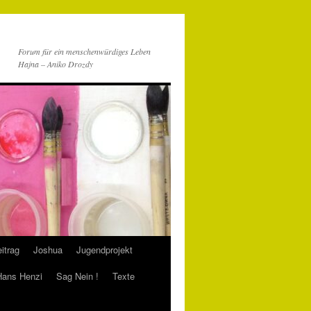
Forum für ein menschenwürdiges Leben
Hajna – Aniko Drozdy
itrag
Joshua
Jugendprojekt
 Hans Henzi
Sag Nein !
Texte