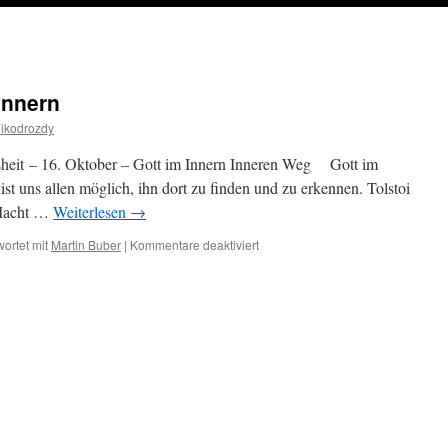
Innern
ikodrozdy
sheit – 16. Oktober – Gott im Innern Inneren Weg Gott im
s ist uns allen möglich, ihn dort zu finden und zu erkennen. Tolstoi
 Macht …
Weiterlesen
→
für
ortet mit
Martin Buber
|
Kommentare deaktiviert
16.
Oktober
–
Gott
im
Innern