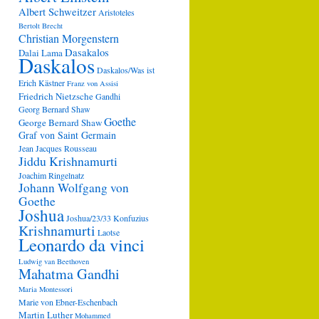
Albert Schweitzer
Aristoteles
Bertolt Brecht
Christian Morgenstern
Dasakalos
Dalai Lama
Daskalos
Daskalos/Was ist
Erich Kästner
Franz von Assisi
Friedrich Nietzsche
Gandhi
Georg Bernard Shaw
Goethe
George Bernard Shaw
Graf von Saint Germain
Jean Jacques Rousseau
Jiddu Krishnamurti
Joachim Ringelnatz
Johann Wolfgang von
Goethe
Joshua
Joshua/23/33
Konfuzius
Krishnamurti
Laotse
Leonardo da vinci
Ludwig van Beethoven
Mahatma Gandhi
Maria Montessori
Marie von Ebner-Eschenbach
Martin Luther
Mohammed