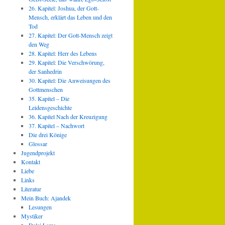
26. Kapitel: Joshua, der Gott-
Mensch, erklärt das Leben und den
Tod
27. Kapitel: Der Gott-Mensch zeigt
den Weg
28. Kapitel: Herr des Lebens
29. Kapitel: Die Verschwörung,
der Sanhedrin
30. Kapitel: Die Anweisungen des
Gottmenschen
35. Kapitel – Die
Leidensgeschichte
36. Kapitel Nach der Kreuzigung
37. Kapitel – Nachwort
Die drei Könige
Glossar
Jugendprojekt
Kontakt
Liebe
Links
Literatur
Mein Buch: Ajandek
Lesungen
Mystiker