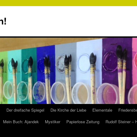
n!
s
Der dreifache Spiegel
Die Kirche der Liebe
Elementale
Friedensbe
Mein Buch: Ajandek
Mystiker
Papierlose Zeitung
Rudolf Steiner –