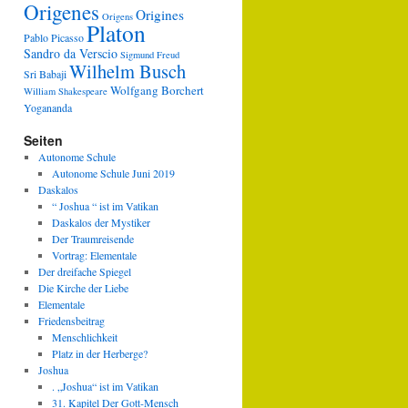
Origenes
Origines
Origens
Platon
Pablo Picasso
Sandro da Verscio
Sigmund Freud
Wilhelm Busch
Sri Babaji
Wolfgang Borchert
William Shakespeare
Yogananda
Seiten
Autonome Schule
Autonome Schule Juni 2019
Daskalos
“ Joshua “ ist im Vatikan
Daskalos der Mystiker
Der Traumreisende
Vortrag: Elementale
Der dreifache Spiegel
Die Kirche der Liebe
Elementale
Friedensbeitrag
Menschlichkeit
Platz in der Herberge?
Joshua
. „Joshua“ ist im Vatikan
31. Kapitel Der Gott-Mensch