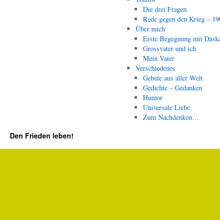
Die drei Fragen
Rede gegen den Krieg – 19
Über mich
Erste Begegnung mit Dask
Grossvater und ich
Mein Vater
Verschiedenes
Gebete aus aller Welt
Gedichte – Gedanken
Humor
Universale Liebe
Zum Nachdenken…
Den Frieden leben!