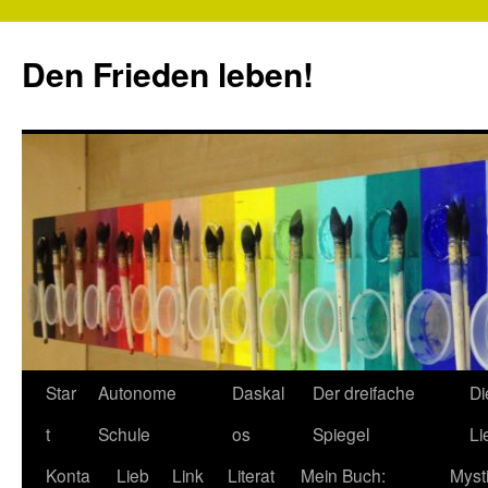
Zum
Inhalt
Den Frieden leben!
springen
Star
Autonome
Daskal
Der dreifache
Di
t
Schule
os
Spiegel
Li
Konta
Lieb
Link
Literat
Mein Buch:
Myst