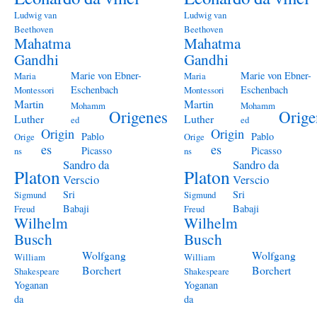
Ludwig van
Ludwig van
Beethoven
Beethoven
Mahatma
Mahatma
Gandhi
Gandhi
Marie von Ebner-
Marie von Ebner-
Maria
Maria
Eschenbach
Eschenbach
Montessori
Montessori
Martin
Martin
Mohamm
Mohamm
Origenes
Orige
Luther
Luther
ed
ed
Origin
Origin
Pablo
Pablo
Orige
Orige
es
es
Picasso
Picasso
ns
ns
Sandro da
Sandro da
Platon
Platon
Verscio
Verscio
Sri
Sri
Sigmund
Sigmund
Babaji
Babaji
Freud
Freud
Wilhelm
Wilhelm
Busch
Busch
Wolfgang
Wolfgang
William
William
Borchert
Borchert
Shakespeare
Shakespeare
Yoganan
Yoganan
da
da