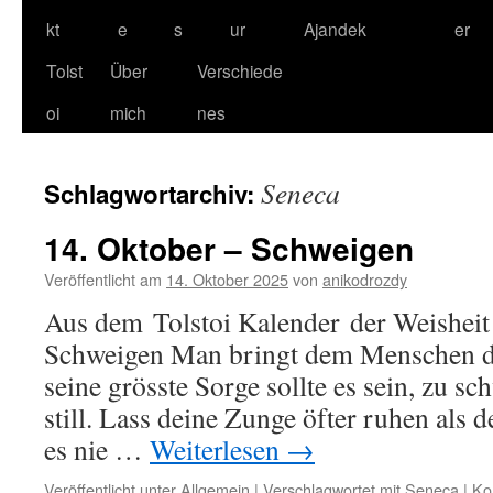
kt
e
s
ur
Ajandek
er
Tolst
Über
Verschiede
oi
mich
nes
Seneca
Schlagwortarchiv:
14. Oktober – Schweigen
Veröffentlicht am
14. Oktober 2025
von
anikodrozdy
Aus dem Tolstoi Kalender der Weisheit
Schweigen Man bringt dem Menschen da
seine grösste Sorge sollte es sein, zu sc
still. Lass deine Zunge öfter ruhen als 
es nie …
Weiterlesen
→
Veröffentlicht unter
Allgemein
|
Verschlagwortet mit
Seneca
|
Ko