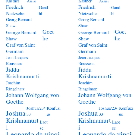
Kästner
Kästner
Assisi
Assisi
Friedrich
Friedrich
Gand
Gand
Nietzsche
Nietzsche
hi
hi
Georg Bernard
Georg Bernard
Shaw
Shaw
Goet
Goet
George Bernard
George Bernard
he
he
Shaw
Shaw
Graf von Saint
Graf von Saint
Germain
Germain
Jean Jacques
Jean Jacques
Rousseau
Rousseau
Jiddu
Jiddu
Krishnamurti
Krishnamurti
Joachim
Joachim
Ringelnatz
Ringelnatz
Johann Wolfgang von
Johann Wolfgang von
Goethe
Goethe
Joshua/23/
Konfuzi
Joshua/23/
Konfuzi
Joshua
Joshua
33
us
33
us
Krishnamurt
Krishnamurt
Laot
Laot
i
i
se
se
Leonardo da vinci
Leonardo da vinci