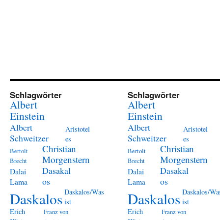
Schlagwörter
Schlagwörter
Albert
Albert
Einstein
Einstein
Albert
Albert
Aristotel
Aristotel
Schweitzer
Schweitzer
es
es
Christian
Christian
Bertolt
Bertolt
Morgenstern
Morgenstern
Brecht
Brecht
Dasakal
Dasakal
Dalai
Dalai
os
os
Lama
Lama
Daskalos/Was
Daskalos/Wa
Daskalos
Daskalos
ist
ist
Erich
Erich
Franz von
Franz von