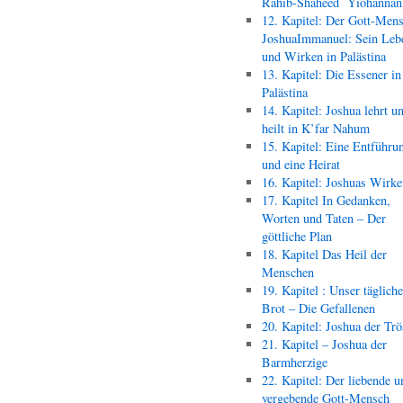
Rahib-Shaheed Yiohann
12. Kapitel: Der Gott-Men
JoshuaImmanuel: Sein Leb
und Wirken in Palästina
13. Kapitel: Die Essener in
Palästina
14. Kapitel: Joshua lehrt u
heilt in K’far Nahum
15. Kapitel: Eine Entführu
und eine Heirat
16. Kapitel: Joshuas Wirk
17. Kapitel In Gedanken,
Worten und Taten – Der
göttliche Plan
18. Kapitel Das Heil der
Menschen
19. Kapitel : Unser täglich
Brot – Die Gefallenen
20. Kapitel: Joshua der Trö
21. Kapitel – Joshua der
Barmherzige
22. Kapitel: Der liebende u
vergebende Gott-Mensch