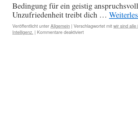
Bedingung für ein geistig anspruchsvol
Unzufriedenheit treibt dich …
Weiterle
Veröffentlicht unter
Allgemein
|
Verschlagwortet mit
wir sind all
für
Intelligenz.
|
Kommentare deaktiviert
13.
November
–
Selbstvervollkommnung