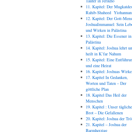
Täufer in Jerikho
11. Kapitel: Der Mugkatde
Rahib-Shaheed Yiohann
12. Kapitel: Der Gott-Men
JoshuaImmanuel: Sein Leb
und Wirken in Palästina
13. Kapitel: Die Essener in
Palästina
14. Kapitel: Joshua lehrt u
heilt in K’far Nahum
15. Kapitel: Eine Entführu
und eine Heirat
16. Kapitel: Joshuas Wirk
17. Kapitel In Gedanken,
Worten und Taten – Der
göttliche Plan
18. Kapitel Das Heil der
Menschen
19. Kapitel : Unser täglich
Brot – Die Gefallenen
20. Kapitel: Joshua der Trö
21. Kapitel – Joshua der
Barmherzige