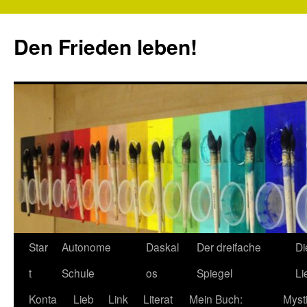
Zum
Inhalt
Den Frieden leben!
springen
Star
Autonome
Daskal
Der dreifache
Di
t
Schule
os
Spiegel
Li
Konta
Lieb
Link
Literat
Mein Buch:
Myst