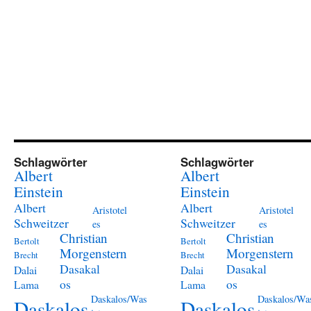
Schlagwörter
Schlagwörter
Albert
Albert
Einstein
Einstein
Albert
Albert
Aristotel
Aristotel
Schweitzer
Schweitzer
es
es
Christian
Christian
Bertolt
Bertolt
Morgenstern
Morgenstern
Brecht
Brecht
Dasakal
Dasakal
Dalai
Dalai
os
os
Lama
Lama
Daskalos/Was
Daskalos/Wa
Daskalos
Daskalos