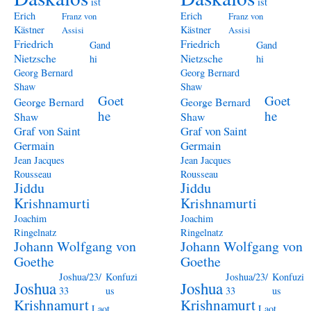
ist
ist
Erich
Erich
Franz von
Franz von
Kästner
Kästner
Assisi
Assisi
Friedrich
Friedrich
Gand
Gand
Nietzsche
Nietzsche
hi
hi
Georg Bernard
Georg Bernard
Shaw
Shaw
Goet
Goet
George Bernard
George Bernard
he
he
Shaw
Shaw
Graf von Saint
Graf von Saint
Germain
Germain
Jean Jacques
Jean Jacques
Rousseau
Rousseau
Jiddu
Jiddu
Krishnamurti
Krishnamurti
Joachim
Joachim
Ringelnatz
Ringelnatz
Johann Wolfgang von
Johann Wolfgang von
Goethe
Goethe
Joshua/23/
Konfuzi
Joshua/23/
Konfuzi
Joshua
Joshua
33
us
33
us
Krishnamurt
Krishnamurt
Laot
Laot