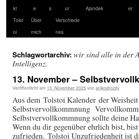
kt
e
s
ur
Ajandek
er
Tolst
Über
Verschiede
oi
mich
nes
wir sind alle in der
Schlagwortarchiv:
Intelligenz.
13. November – Selbstvervol
Veröffentlicht am
13. November 2025
von
anikodrozdy
Aus dem Tolstoi Kalender der Weishei
Selbstvervollkommnung Vervollko
Selbstvervollkommnung sollte deine Ha
Wenn du dir gegenüber ehrlich bist, bist
zufrieden. Tolstoi Unzufriedenheit ist 