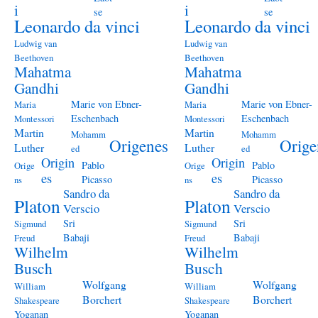
i
i
se
se
Leonardo da vinci
Leonardo da vinci
Ludwig van
Ludwig van
Beethoven
Beethoven
Mahatma
Mahatma
Gandhi
Gandhi
Marie von Ebner-
Marie von Ebner-
Maria
Maria
Eschenbach
Eschenbach
Montessori
Montessori
Martin
Martin
Mohamm
Mohamm
Origenes
Orige
Luther
Luther
ed
ed
Origin
Origin
Pablo
Pablo
Orige
Orige
es
es
Picasso
Picasso
ns
ns
Sandro da
Sandro da
Platon
Platon
Verscio
Verscio
Sri
Sri
Sigmund
Sigmund
Babaji
Babaji
Freud
Freud
Wilhelm
Wilhelm
Busch
Busch
Wolfgang
Wolfgang
William
William
Borchert
Borchert
Shakespeare
Shakespeare
Yoganan
Yoganan