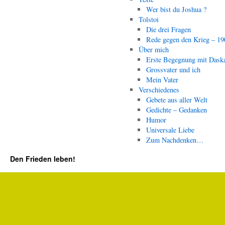
Wer bist du Joshua ?
Tolstoi
Die drei Fragen
Rede gegen den Krieg – 19
Über mich
Erste Begegnung mit Dask
Grossvater und ich
Mein Vater
Verschiedenes
Gebete aus aller Welt
Gedichte – Gedanken
Humor
Universale Liebe
Zum Nachdenken…
Den Frieden leben!