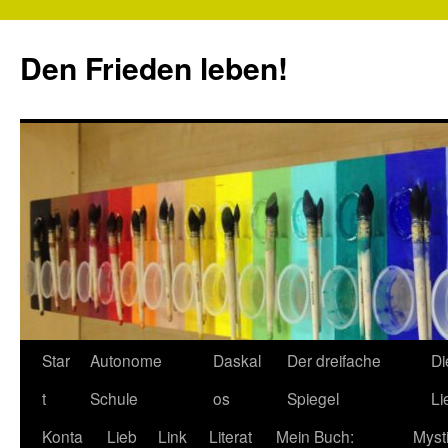
Zum
Inhalt
Den Frieden leben!
springen
Star
Autonome
Daskal
Der dreifache
Di
t
Schule
os
Spiegel
Li
Konta
Lieb
Link
Literat
Mein Buch:
Myst