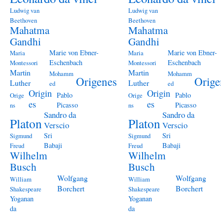
Ludwig van
Ludwig van
Beethoven
Beethoven
Mahatma
Mahatma
Gandhi
Gandhi
Marie von Ebner-
Marie von Ebner-
Maria
Maria
Eschenbach
Eschenbach
Montessori
Montessori
Martin
Martin
Mohamm
Mohamm
Origenes
Orige
Luther
Luther
ed
ed
Origin
Origin
Pablo
Pablo
Orige
Orige
es
es
Picasso
Picasso
ns
ns
Sandro da
Sandro da
Platon
Platon
Verscio
Verscio
Sri
Sri
Sigmund
Sigmund
Babaji
Babaji
Freud
Freud
Wilhelm
Wilhelm
Busch
Busch
Wolfgang
Wolfgang
William
William
Borchert
Borchert
Shakespeare
Shakespeare
Yoganan
Yoganan
da
da