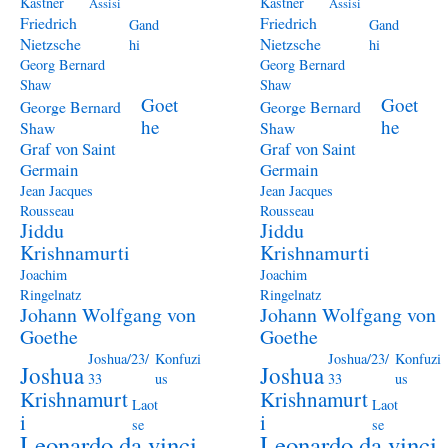
Kästner
Kästner
Assisi
Assisi
Friedrich
Friedrich
Gand
Gand
Nietzsche
Nietzsche
hi
hi
Georg Bernard
Georg Bernard
Shaw
Shaw
Goet
Goet
George Bernard
George Bernard
he
he
Shaw
Shaw
Graf von Saint
Graf von Saint
Germain
Germain
Jean Jacques
Jean Jacques
Rousseau
Rousseau
Jiddu
Jiddu
Krishnamurti
Krishnamurti
Joachim
Joachim
Ringelnatz
Ringelnatz
Johann Wolfgang von
Johann Wolfgang von
Goethe
Goethe
Joshua/23/
Konfuzi
Joshua/23/
Konfuzi
Joshua
Joshua
33
us
33
us
Krishnamurt
Krishnamurt
Laot
Laot
i
i
se
se
Leonardo da vinci
Leonardo da vinci