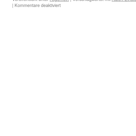
für
|
Kommentare deaktiviert
1.
Januar
–
Wissen
–
Literatur