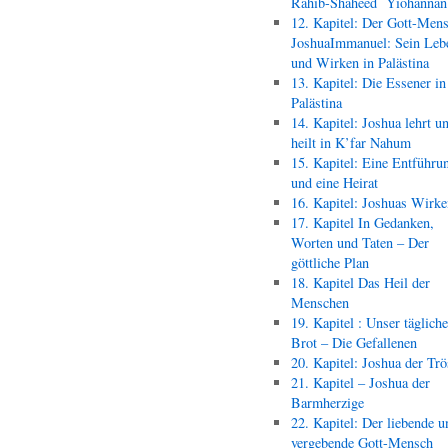
Rahib-Shaheed Yiohann
12. Kapitel: Der Gott-Men
JoshuaImmanuel: Sein Leb
und Wirken in Palästina
13. Kapitel: Die Essener in
Palästina
14. Kapitel: Joshua lehrt u
heilt in K’far Nahum
15. Kapitel: Eine Entführu
und eine Heirat
16. Kapitel: Joshuas Wirk
17. Kapitel In Gedanken,
Worten und Taten – Der
göttliche Plan
18. Kapitel Das Heil der
Menschen
19. Kapitel : Unser täglich
Brot – Die Gefallenen
20. Kapitel: Joshua der Trö
21. Kapitel – Joshua der
Barmherzige
22. Kapitel: Der liebende u
vergebende Gott-Mensch