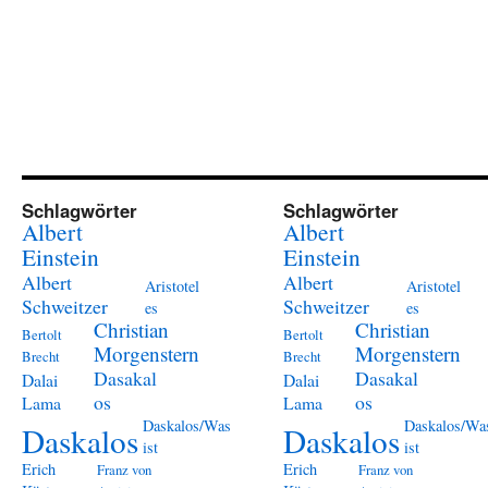
Schlagwörter
Schlagwörter
Albert
Albert
Einstein
Einstein
Albert
Albert
Aristotel
Aristotel
Schweitzer
Schweitzer
es
es
Christian
Christian
Bertolt
Bertolt
Morgenstern
Morgenstern
Brecht
Brecht
Dasakal
Dasakal
Dalai
Dalai
os
os
Lama
Lama
Daskalos/Was
Daskalos/Wa
Daskalos
Daskalos
ist
ist
Erich
Erich
Franz von
Franz von