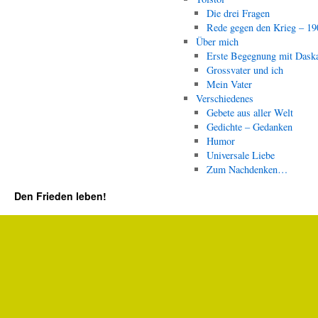
Die drei Fragen
Rede gegen den Krieg – 19
Über mich
Erste Begegnung mit Dask
Grossvater und ich
Mein Vater
Verschiedenes
Gebete aus aller Welt
Gedichte – Gedanken
Humor
Universale Liebe
Zum Nachdenken…
Den Frieden leben!