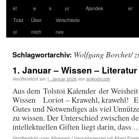
kt
e
s
ur
Ajandek
er
Tolst
Über
Verschiede
oi
mich
nes
Wolfgang Borchet/ 
Schlagwortarchiv:
1. Januar – Wissen – Literatur
Veröffentlicht am
1. Januar 2026
von
anikodrozdy
Aus dem Tolstoi Kalender der Weisheit –
Wissen Loriot – Krawehl, krawehl! Es 
Gutes und Notwendiges als viel Unnütz
zu wissen. Der Unterschied zwischen de
intellektuellen Giften liegt darin, dass
Veröffentlicht unter
Allgemein
|
Verschlagwortet mit
Albert Einst