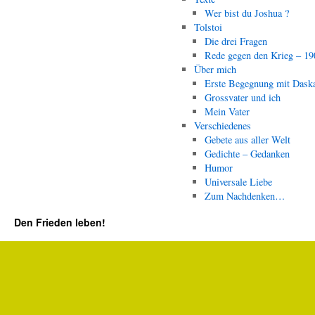
Wer bist du Joshua ?
Tolstoi
Die drei Fragen
Rede gegen den Krieg – 19
Über mich
Erste Begegnung mit Dask
Grossvater und ich
Mein Vater
Verschiedenes
Gebete aus aller Welt
Gedichte – Gedanken
Humor
Universale Liebe
Zum Nachdenken…
Den Frieden leben!