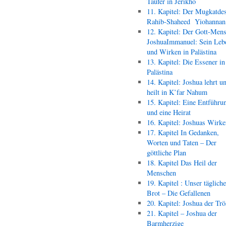
Täufer in Jerikho
11. Kapitel: Der Mugkatde
Rahib-Shaheed Yiohann
12. Kapitel: Der Gott-Men
JoshuaImmanuel: Sein Leb
und Wirken in Palästina
13. Kapitel: Die Essener in
Palästina
14. Kapitel: Joshua lehrt u
heilt in K’far Nahum
15. Kapitel: Eine Entführu
und eine Heirat
16. Kapitel: Joshuas Wirk
17. Kapitel In Gedanken,
Worten und Taten – Der
göttliche Plan
18. Kapitel Das Heil der
Menschen
19. Kapitel : Unser täglich
Brot – Die Gefallenen
20. Kapitel: Joshua der Trö
21. Kapitel – Joshua der
Barmherzige