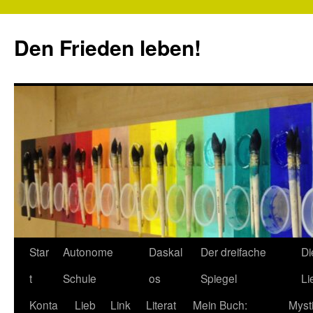
Zum
Inhalt
Den Frieden leben!
springen
Star
Autonome
Daskal
Der dreifache
Di
t
Schule
os
Spiegel
Li
Konta
Lieb
Link
Literat
Mein Buch:
Myst