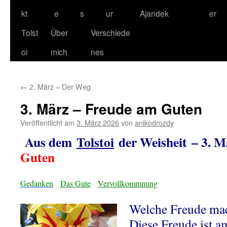
kt
e
s
ur
Ajandek
er
Tolst
Über
Verschiede
oi
mich
nes
←
2. März – Der Weg
3. März – Freude am Guten
Veröffentlicht am
3. März 2026
von
anikodrozdy
Aus dem
Tolstoi
der Weisheit – 3. 
Guten
Gedanken
Das Gute
Vervollkommnung
Welche Freude mach
Diese Freude ist a