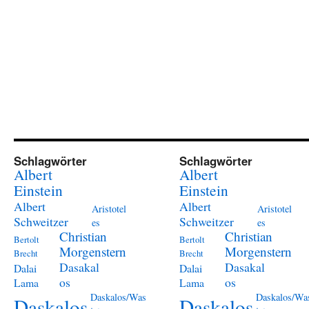
Schlagwörter
Schlagwörter
Albert
Albert
Einstein
Einstein
Albert
Albert
Aristotel
Aristotel
Schweitzer
Schweitzer
es
es
Christian
Christian
Bertolt
Bertolt
Morgenstern
Morgenstern
Brecht
Brecht
Dasakal
Dasakal
Dalai
Dalai
os
os
Lama
Lama
Daskalos/Was
Daskalos/Wa
Daskalos
Daskalos