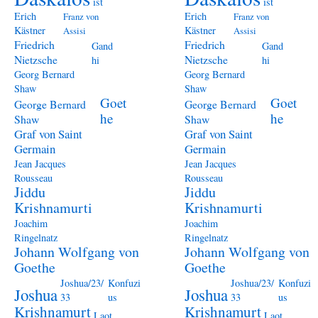
ist
ist
Erich
Erich
Franz von
Franz von
Kästner
Kästner
Assisi
Assisi
Friedrich
Friedrich
Gand
Gand
Nietzsche
Nietzsche
hi
hi
Georg Bernard
Georg Bernard
Shaw
Shaw
Goet
Goet
George Bernard
George Bernard
he
he
Shaw
Shaw
Graf von Saint
Graf von Saint
Germain
Germain
Jean Jacques
Jean Jacques
Rousseau
Rousseau
Jiddu
Jiddu
Krishnamurti
Krishnamurti
Joachim
Joachim
Ringelnatz
Ringelnatz
Johann Wolfgang von
Johann Wolfgang von
Goethe
Goethe
Joshua/23/
Konfuzi
Joshua/23/
Konfuzi
Joshua
Joshua
33
us
33
us
Krishnamurt
Krishnamurt
Laot
Laot