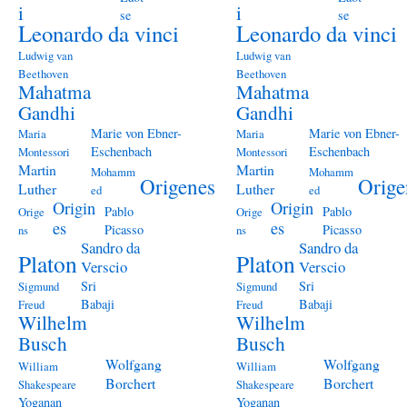
i
i
se
se
Leonardo da vinci
Leonardo da vinci
Ludwig van
Ludwig van
Beethoven
Beethoven
Mahatma
Mahatma
Gandhi
Gandhi
Marie von Ebner-
Marie von Ebner-
Maria
Maria
Eschenbach
Eschenbach
Montessori
Montessori
Martin
Martin
Mohamm
Mohamm
Origenes
Orige
Luther
Luther
ed
ed
Origin
Origin
Pablo
Pablo
Orige
Orige
es
es
Picasso
Picasso
ns
ns
Sandro da
Sandro da
Platon
Platon
Verscio
Verscio
Sri
Sri
Sigmund
Sigmund
Babaji
Babaji
Freud
Freud
Wilhelm
Wilhelm
Busch
Busch
Wolfgang
Wolfgang
William
William
Borchert
Borchert
Shakespeare
Shakespeare
Yoganan
Yoganan